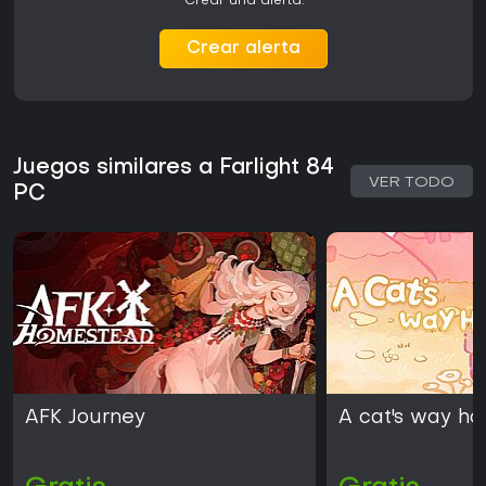
Crear una alerta.
Crear alerta
Juegos similares a Farlight 84
VER TODO
PC
AFK Journey
A cat's way h