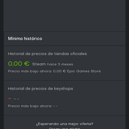
Si te gustan los hero shooters con un giro battle royale y
prefieres partidas rápidas y permisivas, Farlight 84 encaja a
la perfección. Su modelo free-to-play te permite entrar sin
gastar un céntimo, y el sistema de respawns lo hace ideal
para novatos que podrían desanimarse por la muerte
permanente en títulos parecidos.
En Steam, acumula un 73% de reseñas positivas de 19.593
Mínimo histórico
usuarios, que elogian la fluidez en movimiento y combate,
aunque señalan problemas en matchmaking y bugs
puntuales. En Reddit, las charlas recientes celebran la
Historial de precios de tiendas oficiales
sensación post-relanzamiento, destacando animaciones
impecables y armas equilibradas. Para quienes buscan un
0,00 €
Steam
hace 5 meses
shooter multijugador con profundidad táctica y
Precio más bajo ahora:
0,00 €
Epic Games Store
actualizaciones regulares, es una opción sólida, sobre todo
si juegas con amigos en escuadra.
Historial de precios de keyshops
-
-
-
Precio más bajo ahora:
-
-
¿Esperando una mejor oferta?