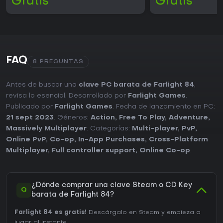
Gratis
Gratis
FAQ
8 PREGUNTAS
Antes de buscar una
clave PC barata de Farlight 84
,
revisa lo esencial. Desarrollado por
Farlight Games
.
Publicado por
Farlight Games
. Fecha de lanzamiento en PC:
21 sept 2023
. Géneros:
Action
,
Free To Play
,
Adventure
,
Massively Multiplayer
. Categorías:
Multi-player
,
PvP
,
Online PvP
,
Co-op
,
In-App Purchases
,
Cross-Platform
Multiplayer
,
Full controller support
,
Online Co-op
.
¿Dónde comprar una clave Steam o CD Key
Q
barata de Farlight 84?
Farlight 84 es gratis!
Descárgalo en Steam y empieza a
jugar al instante.