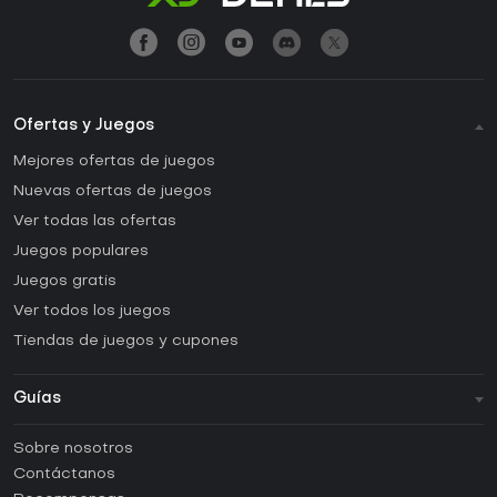
Ofertas y Juegos
Mejores ofertas de juegos
Nuevas ofertas de juegos
Ver todas las ofertas
Juegos populares
Juegos gratis
Ver todos los juegos
Tiendas de juegos y cupones
Guías
FAQ
Sobre nosotros
Guías y tutoriales
Contáctanos
¿Cómo activar una CD Key de Steam?