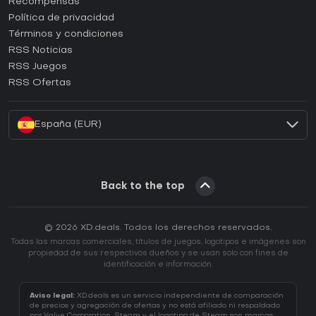
Recompensas
¿Cómo activar una CD Key de Epic Games?
Política de privacidad
Términos y condiciones
¿Cómo activar una CD Key de GOG?
RSS Noticias
¿Cómo activar una CD Key de Ubisoft Connect?
RSS Juegos
¿Cómo activar una CD Key de EA App?
RSS Ofertas
¿Cómo activar una CD Key de Battle.net?
España (EUR)
Back to the top
© 2026 XD.deals. Todos los derechos reservados.
Todas las marcas comerciales, títulos de juegos, logotipos e imágenes son
propiedad de sus respectivos dueños y se usan solo con fines de
identificación e información.
Aviso legal:
XD.deals es un servicio independiente de comparación
de precios y agregación de ofertas y no está afiliado ni respaldado
por Valve Corporation. Steam y el logotipo de Steam son marcas