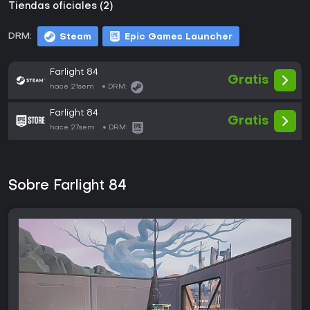
Tiendas oficiales (2)
DRM:
Steam
Epic Games Launcher
Farlight 84
Gratis
hace 21sem
DRM:
Farlight 84
Gratis
hace 27sem
DRM:
Sobre Farlight 84