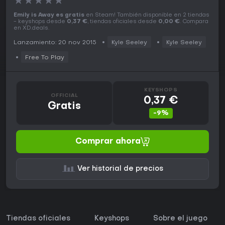
★
★
★
★
★
Emily is Away es gratis
en Steam! También disponible en 2 tiendas
- keyshops desde
0,37 €
, tiendas oficiales desde
0,00 €
. Compara
en XD.deals.
Lanzamiento: 20 nov 2015
Kyle Seeley
Kyle Seeley
Free To Play
KEYSHOPS
OFFICIAL
0,37 €
Gratis
-9%
Comprar ahora
Ver historial de precios
Tiendas oficiales
Keyshops
Sobre el juego