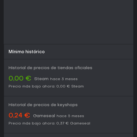
Si te gustan las simulaciones centradas en la historia con
mecánicas mínimas, este título puede encajarte
perfectamente, más aún siendo gratis. Sin embargo,
quienes busquen mecánicas más profundas o experiencias
más largas podrían optar por sus secuelas o narrativas
indie similares. En resumen, merece una prueba por su
enfoque único en las dinámicas relacionales a través de
tecnología retro.
Mínimo histórico
Historial de precios de tiendas oficiales
0,00 €
Steam
hace 3 meses
Precio más bajo ahora:
0,00 €
Steam
Historial de precios de keyshops
0,24 €
Gameseal
hace 5 meses
Precio más bajo ahora:
0,37 €
Gameseal