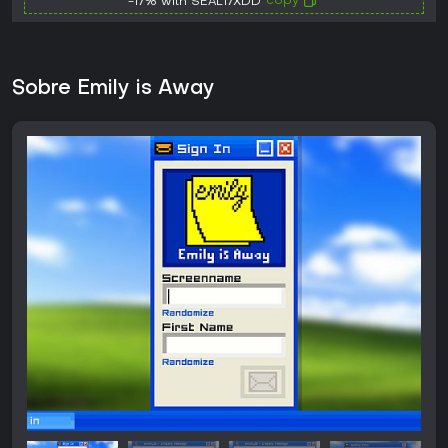
copy
-17% with SEAL17XDD
Sobre Emily is Away