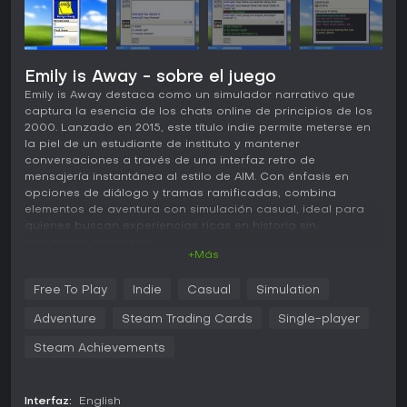
Emily is Away - sobre el juego
Emily is Away destaca como un simulador narrativo que
captura la esencia de los chats online de principios de los
2000. Lanzado en 2015, este título indie permite meterse en
la piel de un estudiante de instituto y mantener
conversaciones a través de una interfaz retro de
mensajería instantánea al estilo de AIM. Con énfasis en
opciones de diálogo y tramas ramificadas, combina
elementos de aventura con simulación casual, ideal para
quienes buscan experiencias ricas en historia sin
mecánicas complejas.
+Más
Jugabilidad
Free To Play
Indie
Casual
Simulation
En Emily is Away, la experiencia gira en torno a sesiones de
chat simuladas en las que interactúas con el personaje
Adventure
Steam Trading Cards
Single-player
Emily a lo largo de varios años. Comienzas creando un
screenname y eligiendo buddy icons, para luego participar
Steam Achievements
en conversaciones seleccionando entre opciones de
diálogo predefinidas. El juego imita la escritura con
respuestas que aparecen letra a letra, incluyendo efectos
Interfaz:
English