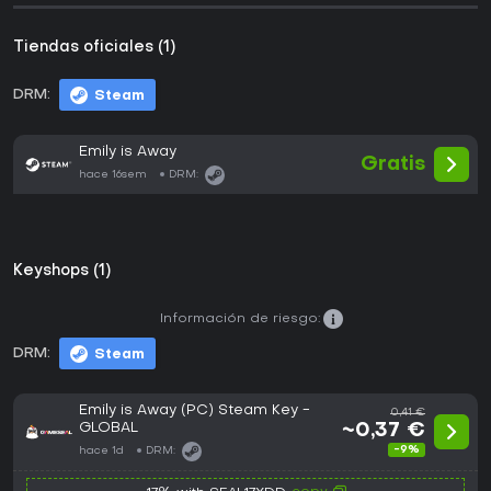
Tiendas oficiales (1)
DRM:
Steam
Emily is Away
Gratis
hace 16sem
DRM:
Keyshops (1)
Información de riesgo:
DRM:
Steam
Emily is Away (PC) Steam Key -
0,41 €
GLOBAL
~0,37 €
-9%
hace 1d
DRM: