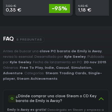
7,00 €
4,92 €
-95%
0,35 €
1,18 €
FAQ
8 PREGUNTAS
Antes de buscar una
clave PC barata de Emily is Away
,
revisa lo esencial. Desarrollado por
Kyle Seeley
. Publicado
por
Kyle Seeley
. Fecha de lanzamiento en PC:
20 nov 2015
.
Géneros:
Free To Play
,
Indie
,
Casual
,
Simulation
,
Adventure
. Categorías:
Steam Trading Cards
,
Single-
player
,
Steam Achievements
.
¿Dónde comprar una clave Steam o CD Key
Q
barata de Emily is Away?
Emily is Away es gratis!
Descárgalo en Steam y empieza a