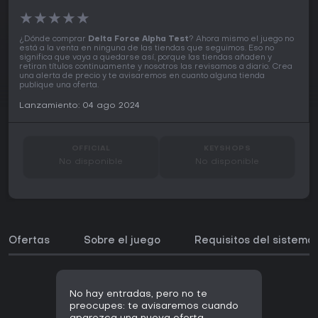
★
★
★
★
★
¿Dónde comprar
Delta Force Alpha Test
? Ahora mismo el juego no
está a la venta en ninguna de las tiendas que seguimos. Eso no
significa que vaya a quedarse así, porque las tiendas añaden y
retiran títulos continuamente y nosotros las revisamos a diario. Crea
una alerta de precio y te avisaremos en cuanto alguna tienda
publique una oferta.
Lanzamiento: 04 ago 2024
OFFICIAL
KEYSHOPS
No disponible
No disponible
Ofertas
Sobre el juego
Requisitos del sistema
No hay entradas, pero no te
preocupes: te avisaremos cuando