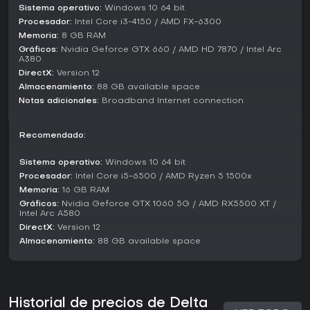
Sistema operativo:
Windows 10 64 bit
Delta Force: Hawk Ops ofrece modos variados para
Procesador:
Intel Core i3-4150 / AMD FX-6300
distintos estilos de juego. Warfare soporta hasta 64
Memoria:
8 GB RAM
jugadores en batallas masivas por terrenos diversos, con
vehículos como tanques y helicópteros para tácticas de
Gráficos:
Nvidia Geforce GTX 660 / AMD HD 7870 / Intel Arc
A380
combined arms. Las misiones de extracción centran en
DirectX:
Version 12
raids de alto riesgo donde los equipos saquean y huyen,
mezclando PvE y PvP.
Almacenamiento:
88 GB available space
Notas adicionales:
Broadband Internet connection
Además, el DLC gratuito Black Hawk Down añade un modo
inspirado en eventos históricos con escenarios de combate
variados. Estos modos permiten optar por guerra a gran
Recomendado:
escala o operaciones tácticas más cercanas, con
multijugador cross-platform para mayor participación.
Sistema operativo:
Windows 10 64 bit
Procesador:
Intel Core i5-6500 / AMD Ryzen 5 1500x
Estado actual y actualizaciones
Memoria:
16 GB RAM
A principios de 2026, Delta Force: Hawk Ops sigue activo
Gráficos:
Nvidia Geforce GTX 1060 5G / AMD RX5500 XT /
Intel Arc A580
con soporte continuo a través de temporadas como
MORPHOSIS, que trae eventos y recompensas para
DirectX:
Version 12
mantener viva la comunidad. El juego ha experimentado
Almacenamiento:
88 GB available space
altibajos en su base de jugadores, con informes de una
caída del 50% en usuarios activos de Steam en los últimos
seis meses según discusiones comunitarias. Aun así,
continúa recibiendo actualizaciones que pulen mecánicas y
Historial de precios de Delta
añaden contenido.