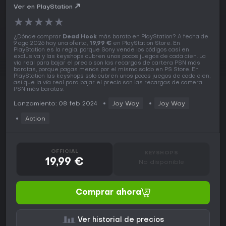
Ver en PlayStation
★
★
★
★
★
¿Dónde comprar
Dead Hook
más barato en PlayStation? A fecha de
9 ago 2026 hay una oferta,
19,99 €
en PlayStation Store. En
PlayStation es la regla, porque Sony vende los códigos casi en
exclusiva y las keyshops cubren unos pocos juegos de cada cien. La
vía real para bajar el precio son las recargas de cartera PSN más
baratas, porque pagas menos por el mismo saldo en PS Store. En
PlayStation las keyshops solo cubren unos pocos juegos de cada cien,
así que la vía real para bajar el precio son las recargas de cartera
PSN más baratas.
Lanzamiento: 08 feb 2024
Joy Way
Joy Way
Action
OFFICIAL
KEYSHOPS
19,99 €
No disponible
Comprar ahora
Ver historial de precios