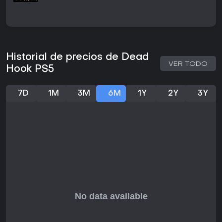
Historial de precios de Dead
VER TODO
Hook PS5
7D
1M
3M
6M
1Y
2Y
3Y