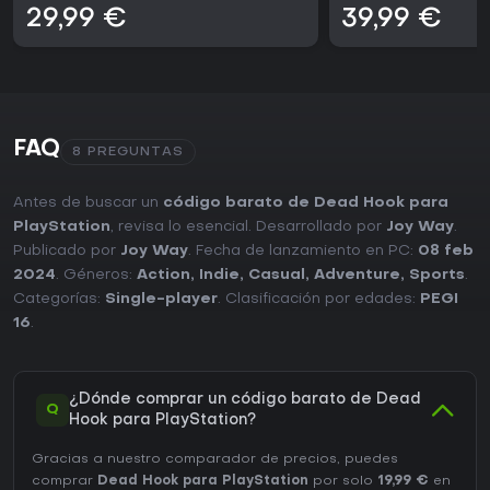
29,99 €
39,99 €
FAQ
8 PREGUNTAS
Antes de buscar un
código barato de Dead Hook para
PlayStation
, revisa lo esencial. Desarrollado por
Joy Way
.
Publicado por
Joy Way
. Fecha de lanzamiento en PC:
08 feb
2024
. Géneros:
Action
,
Indie
,
Casual
,
Adventure
,
Sports
.
Categorías:
Single-player
. Clasificación por edades:
PEGI
16
.
¿Dónde comprar un código barato de Dead
Q
Hook para PlayStation?
Gracias a nuestro comparador de precios, puedes
comprar
Dead Hook para PlayStation
por solo
19,99 €
en