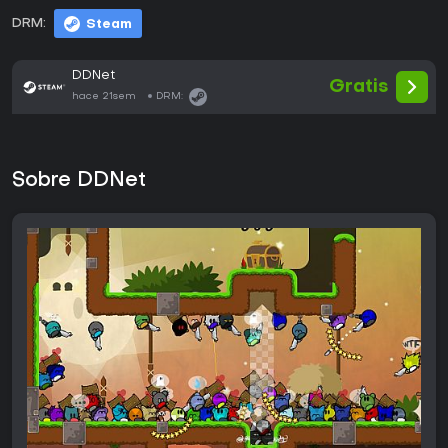
DRM:
Steam
DDNet
Gratis
hace 21sem
DRM:
Sobre DDNet