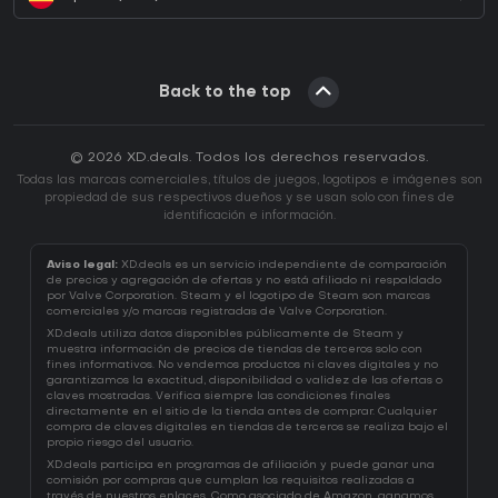
Back to the top
© 2026 XD.deals. Todos los derechos reservados.
Todas las marcas comerciales, títulos de juegos, logotipos e imágenes son
propiedad de sus respectivos dueños y se usan solo con fines de
identificación e información.
Aviso legal:
XD.deals es un servicio independiente de comparación
de precios y agregación de ofertas y no está afiliado ni respaldado
por Valve Corporation. Steam y el logotipo de Steam son marcas
comerciales y/o marcas registradas de Valve Corporation.
XD.deals utiliza datos disponibles públicamente de Steam y
muestra información de precios de tiendas de terceros solo con
fines informativos. No vendemos productos ni claves digitales y no
garantizamos la exactitud, disponibilidad o validez de las ofertas o
claves mostradas. Verifica siempre las condiciones finales
directamente en el sitio de la tienda antes de comprar. Cualquier
compra de claves digitales en tiendas de terceros se realiza bajo el
propio riesgo del usuario.
XD.deals participa en programas de afiliación y puede ganar una
comisión por compras que cumplan los requisitos realizadas a
través de nuestros enlaces. Como asociado de Amazon, ganamos