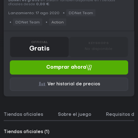
DDNet es gratis
en Steam! También disponible en 1 tiendas
oficiales desde
0,00 €
.
Lanzamiento: 17 ago 2020
DDNet Team
DDNet Team
Action
OFFICIAL
KEYSHOPS
Gratis
No disponible
Comprar ahora
Ver historial de precios
Tiendas oficiales
Sobre el juego
Requisitos de
Tiendas oficiales (1)