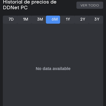
Historial de precios de
Para quienes buscan platformers duros que premian la
VER TODO
DDNet PC
perseverancia y la dinámica grupal, DDNet ofrece un valor
tremendo. Su recepción muy positiva en plataformas, con
44,091 reseñas de alto promedio y un 81 por ciento reciente,
7D
1M
3M
6M
1Y
2Y
3Y
confirma una base de fans leal. El juego se mantiene vivo
con torneos regulares y mapas nuevos, sin barreras de
costo.
Si te apasiona dominar niveles complicados con otros y no
te importan los fracasos repetidos, este título brinda
rejugabilidad infinita. Eso sí, no es para jugadores casuales
en busca de relax, ya que su curva de aprendizaje
pronunciada y el énfasis en la práctica pueden resultar
castigadores al inicio. En resumen, el acceso gratuito y la
comunidad vibrante lo convierten en una opción top para
fans del género comprometidos.