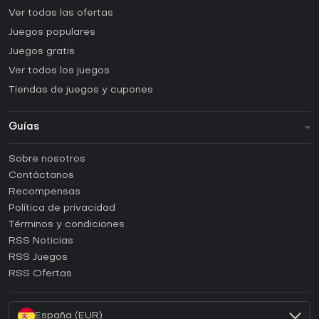
Ver todas las ofertas
Juegos populares
Juegos gratis
Ver todos los juegos
Tiendas de juegos y cupones
Guías
FAQ
Sobre nosotros
Guías y tutoriales
Contáctanos
¿Cómo activar una CD Key de Steam?
Recompensas
¿Cómo activar una CD Key de Epic Games?
Política de privacidad
Términos y condiciones
¿Cómo activar una CD Key de GOG?
RSS Noticias
¿Cómo activar una CD Key de Ubisoft Connect?
RSS Juegos
¿Cómo activar una CD Key de EA App?
RSS Ofertas
¿Cómo activar una CD Key de Battle.net?
España (EUR)