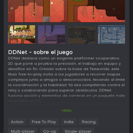
DDNet - sobre el juego
DDNet destaca como un exigente platformer cooperativo
2D que pone a prueba la precisión, el trabajo en equipo y
desafíos sin fin. Creado sobre la base de Teeworlds, este
título free-to-play invita a los jugadores a recorrer mapas
complejos junto a amigos o desconocidos, llevando al límite
la coordinación y la habilidad. Ya sea compitiendo contra el
reloj o colaborando para superar obstáculos, DDNet
fusiona acción y elementos de carreras en un paquete indie
disponible en PC.
+Más
Jugabilidad
En DDNet, la experiencia gira en torno a guiar a un
Action
Free To Play
Indie
Racing
pequeño personaje por niveles 2D repletos de trampas,
saltos y puzles. Los jugadores usan un gancho de agarre
Multi-player
Co-op
Single-player