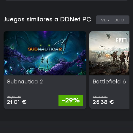
Juegos similares a DDNet PC
VER TODO
Subnautica 2
Battlefield 6
29,59 €
68,59 €
-29%
21,01 €
25,38 €