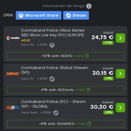
Información de riesgo:
DRM:
Microsoft Store
Steam
Contraband Police (Xbox Series
29,99 €
X|S) Xbox Live Key (PC) EUROPE
24,75 €
★
5.0
-17%
hace 5d
DRM:
copy
-10% with XDD10
Contraband Police Global (Steam
33,14 €
Gift)
30,15 €
-9%
hace 5h
DRM:
copy
-9% with XDDeals
Contraband Police (PC) - Steam
32,94 €
Gift - GLOBAL
30,30 €
-8%
hace 1sem
DRM:
copy
-8% with G2A8XDD