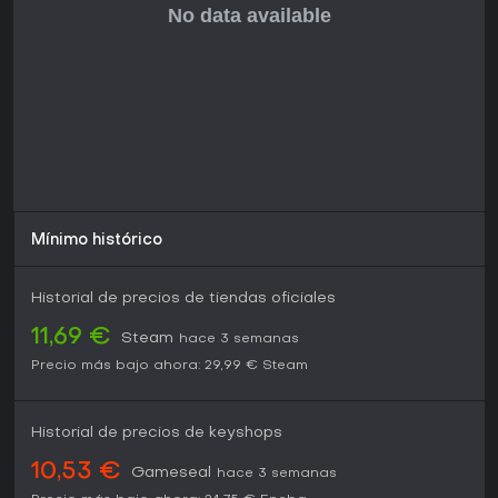
Si prefieres juegos que premian la atención al detalle por
encima de la acción constante, este título brinda buen
replay value gracias a su narrativa basada en decisiones y
vías de mejoras. Para entusiastas de la simulación, es una
opción sólida, sobre todo con el DLC reciente y la
disponibilidad en consolas que renuevan la experiencia de
guardia fronterizo.
Mínimo histórico
Historial de precios de tiendas oficiales
11,69 €
Steam
hace 3 semanas
Precio más bajo ahora:
29,99 €
Steam
Historial de precios de keyshops
10,53 €
Gameseal
hace 3 semanas