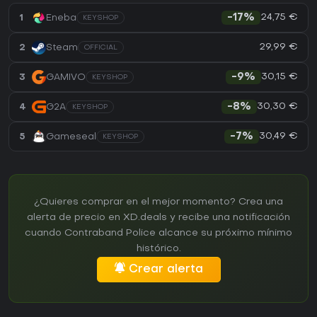
24,75 €
1
Eneba
-17%
KEYSHOP
29,99 €
2
Steam
OFFICIAL
30,15 €
3
GAMIVO
-9%
KEYSHOP
30,30 €
4
G2A
-8%
KEYSHOP
30,49 €
5
Gameseal
-7%
KEYSHOP
¿Quieres comprar en el mejor momento? Crea una
alerta de precio en XD.deals y recibe una notificación
cuando Contraband Police alcance su próximo mínimo
histórico.
Crear alerta