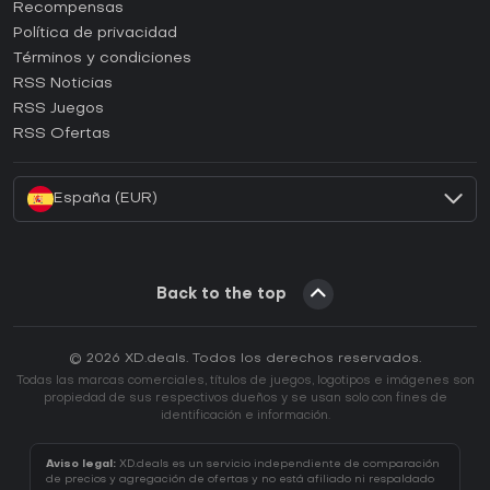
¿Cómo activar una CD Key de Steam?
Recompensas
¿Cómo activar una CD Key de Epic Games?
Política de privacidad
Términos y condiciones
¿Cómo activar una CD Key de GOG?
RSS Noticias
¿Cómo activar una CD Key de Ubisoft Connect?
RSS Juegos
¿Cómo activar una CD Key de EA App?
RSS Ofertas
¿Cómo activar una CD Key de Battle.net?
España (EUR)
Back to the top
© 2026 XD.deals. Todos los derechos reservados.
Todas las marcas comerciales, títulos de juegos, logotipos e imágenes son
propiedad de sus respectivos dueños y se usan solo con fines de
identificación e información.
Aviso legal:
XD.deals es un servicio independiente de comparación
de precios y agregación de ofertas y no está afiliado ni respaldado