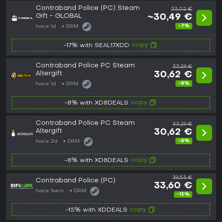
Contraband Police (PC) Steam
33,02 €
Gift - GLOBAL
~30,49 €
-7%
hace 1d
DRM:
copy
-17% with SEAL17XDD
Contraband Police PC Steam
33,29 €
Altergift
30,62 €
-8%
hace 1d
DRM:
copy
-8% with XD8DEALS
Contraband Police PC Steam
33,29 €
Altergift
30,62 €
-8%
hace 2d
DRM:
copy
-8% with XD8DEALS
39,53 €
Contraband Police (PC)
33,60 €
hace 1sem
DRM:
-15%
copy
-15% with XDDEALS