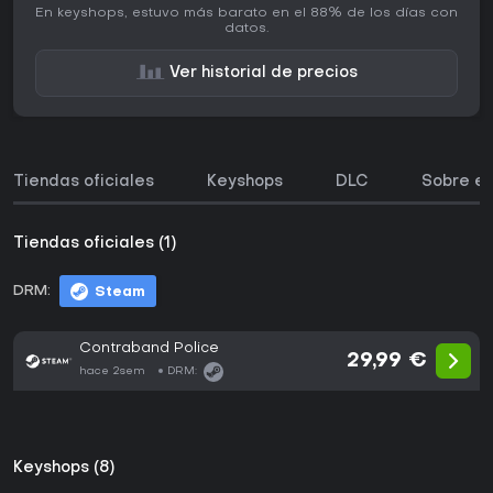
En keyshops, estuvo más barato en el 88% de los días con
datos.
Ver historial de precios
Tiendas oficiales
Keyshops
DLC
Sobre el
Tiendas oficiales (1)
DRM:
Steam
Contraband Police
29,99 €
hace 2sem
DRM:
Keyshops (8)