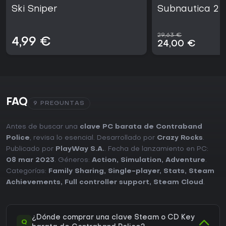
Ski Sniper
Subnautica 2
29,63 €
4,99 €
24,00 €
FAQ
9 PREGUNTAS
Antes de buscar una
clave PC barata de Contraband
Police
, revisa lo esencial. Desarrollado por
Crazy Rocks
.
Publicado por
PlayWay S.A.
. Fecha de lanzamiento en PC:
08 mar 2023
. Géneros:
Action
,
Simulation
,
Adventure
.
Categorías:
Family Sharing
,
Single-player
,
Stats
,
Steam
Achievements
,
Full controller support
,
Steam Cloud
.
¿Dónde comprar una clave Steam o CD Key
Q