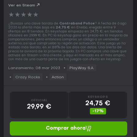
Ver en Steam
★
★
★
★
★
¿Buscas una clave barata de
Contraband Police
? A fecha de 6 ago
2026 la oferta más baja es
24,75 €
en Eneba, elegida entre 9
ofertas en 8 tiendas. En keyshops empieza en 24,75 €, en tiendas
oficiales en 29,99 €. En PC la keyshop gana en precio en la mayoría de
comparaciones, pero entonces compras un código a un vendedor
externo, así que comprueba la región de activación. Este juego ya ha
estado más barato, en el 88% de los días con datos. Una alerta de
precio te avisará de la próxima bajada. En PC compras una clave que
activas en Steam u otro cliente, y aquí el mercado es el más amplio,
con más de una cuarta parte de los juegos con oferta en keyshop.
Lanzamiento: 08 mar 2023
PlayWay S.A.
Crazy Rocks
Action
KEYSHOPS
OFFICIAL
24,75 €
29,99 €
-17%
Comprar ahora