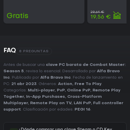
29,64 €
Gratis
19,56 €
FAQ
8 PREGUNTAS
Antes de buscar una
clave PC barata de Combat Master:
Season 5
, revisa lo esencial. Desarrollado por
Alfa Bravo
Inc
. Publicado por
Alfa Bravo Inc
. Fecha de lanzamiento en
PC:
21 abr 2023
. Géneros:
Action
,
Free To Play
.
Categorías:
Multi-player
,
PvP
,
Online PvP
,
Remote Play
Together
,
In-App Purchases
,
Cross-Platform
Multiplayer
,
Remote Play on TV
,
LAN PvP
,
Full controller
support
. Clasificación por edades:
PEGI 16
.
¿Dónde comprar una clave Steam o CD Key