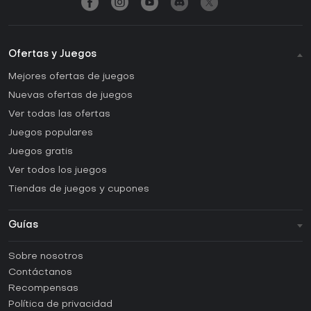
Ofertas y Juegos
Mejores ofertas de juegos
Nuevas ofertas de juegos
Ver todas las ofertas
Juegos populares
Juegos gratis
Ver todos los juegos
Tiendas de juegos y cupones
Guías
FAQ
Sobre nosotros
Guías y tutoriales
Contáctanos
¿Cómo activar una CD Key de Steam?
Recompensas
¿Cómo activar una CD Key de Epic Games?
Política de privacidad