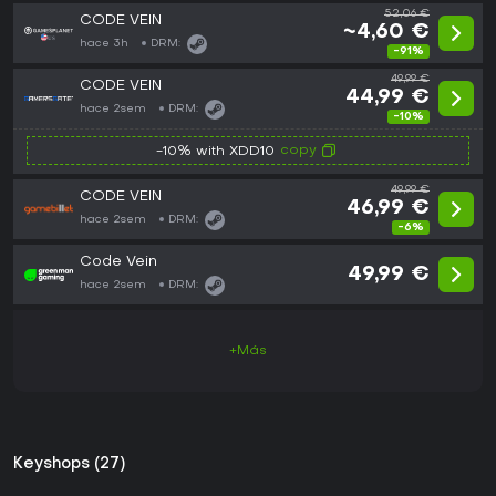
52,06 €
CODE VEIN
~4,60 €
hace 3h
DRM:
-91%
49,99 €
CODE VEIN
44,99 €
hace 2sem
DRM:
-10%
copy
-10% with XDD10
49,99 €
CODE VEIN
46,99 €
hace 2sem
DRM:
-6%
Code Vein
49,99 €
hace 2sem
DRM:
+Más
Keyshops (27)