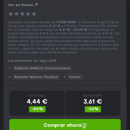
Ver en Steam
★
★
★
★
★
¿Buscas una clave barata de
CODE VEIN
? A fecha de 8 ago 2026 la
clave más barata cuesta
3,61 €
en Eneba. Comparamos 35 ofertas
de 20 tiendas, con un rango de
3,61 €
a
69,99 €
. En keyshops el
precio más bajo es 3,61 €, en tiendas oficiales arranca en 4,44 €. Con
tantos vendedores la distancia entre los extremos suele ser de
varias veces, así que elegir tienda pesa más aquí que esperar a
unas rebajas. En PC compras una clave que activas en Steam u otro
cliente, y aquí el mercado es el más amplio, con más de una cuarta
parte de los juegos con oferta en keyshop.
Lanzamiento: 26 sept 2019
BANDAI NAMCO Entertainment
Bandai Namco Studios
Action
OFFICIAL
KEYSHOPS
4,44 €
3,61 €
-90%
-92%
Comprar ahora