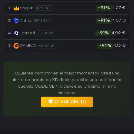
4,07 €
2
Kinguin
-91%
KEYSHOP
4,07 €
3
Driffle
-91%
KEYSHOP
4,09 €
4
Loaded
-91%
KEYSHOP
4,13 €
5
GAMIVO
-91%
KEYSHOP
¿Quieres comprar en el mejor momento? Crea una
alerta de precio en XD.deals y recibe una notificación
cuando CODE VEIN alcance su próximo mínimo
histórico.
Crear alerta