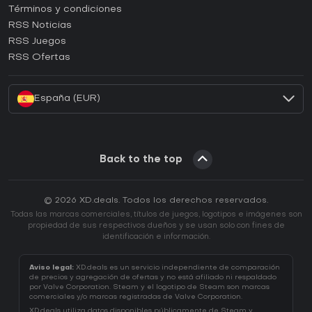
Términos y condiciones
¿Cómo activar una CD Key de GOG?
RSS Noticias
¿Cómo activar una CD Key de Ubisoft Connect?
RSS Juegos
¿Cómo activar una CD Key de EA App?
RSS Ofertas
¿Cómo activar una CD Key de Battle.net?
España (EUR)
Back to the top
© 2026 XD.deals. Todos los derechos reservados.
Todas las marcas comerciales, títulos de juegos, logotipos e imágenes son
propiedad de sus respectivos dueños y se usan solo con fines de
identificación e información.
Aviso legal:
XD.deals es un servicio independiente de comparación
de precios y agregación de ofertas y no está afiliado ni respaldado
por Valve Corporation. Steam y el logotipo de Steam son marcas
comerciales y/o marcas registradas de Valve Corporation.
XD.deals utiliza datos disponibles públicamente de Steam y