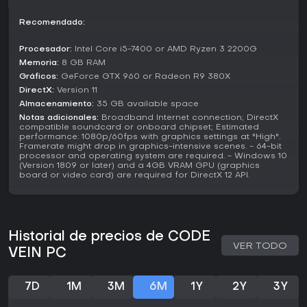
mundo abierto.
Recomendado:
¿Merece la pena?
Code Vein sigue vigente para fans de los action RPG con
Procesador:
Intel Core i5-7400 or AMD Ryzen 3 2200G
toques souls-like, sobre todo si te apasiona la
Memoria:
8 GB RAM
personalización de personajes y las batallas cooperativas.
Gráficos:
GeForce GTX 960 or Radeon R9 380X
Recibió reseñas mixtas o promedio en Metacritic para
DirectX:
Version 11
PlayStation 4 y PC, con puntuación generalmente favorable
Almacenamiento:
35 GB available space
en Xbox One. Las valoraciones de usuarios promedian 7.5
según 882 opiniones, con un 63% de feedback positivo que
Notas adicionales:
Broadband Internet connection; DirectX
compatible soundcard or onboard chipset; Estimated
elogia la variedad en combate y opciones de builds.
performance: 1080p/60fps with graphics settings at "High".
Framerate might drop in graphics-intensive scenes. - 64-bit
El juego superó los tres millones de copias vendidas a nivel
processor and operating system are required. - Windows 10
mundial para marzo de 2023, demostrando su tirón entre
(Version 1809 or later) and a 4GB VRAM GPU (graphics
board or video card) are required for DirectX 12 API.
los aficionados al género. Con sus DLC completos y una
secuela reciente disponible, es una opción sólida para
novatos en busca de jugabilidad accesible pero exigente,
aunque algunos críticos señalaron fallos en el diseño de
niveles y el ritmo narrativo. Si los jefes duros y las clases
Historial de precios de CODE
flexibles te llaman, Code Vein ofrece un gran valor sin
VER TODO
VEIN PC
necesidad de soporte continuo.
7D
1M
3M
6M
1Y
2Y
3Y