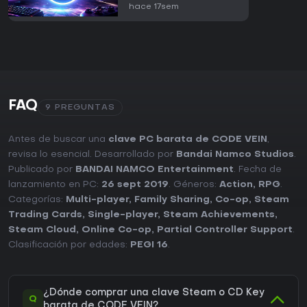
hace 17sem
FAQ
9 PREGUNTAS
Antes de buscar una
clave PC barata de CODE VEIN
,
revisa lo esencial. Desarrollado por
Bandai Namco Studios
.
Publicado por
BANDAI NAMCO Entertainment
. Fecha de
lanzamiento en PC:
26 sept 2019
. Géneros:
Action
,
RPG
.
Categorías:
Multi-player
,
Family Sharing
,
Co-op
,
Steam
Trading Cards
,
Single-player
,
Steam Achievements
,
Steam Cloud
,
Online Co-op
,
Partial Controller Support
.
Clasificación por edades:
PEGI 16
.
¿Dónde comprar una clave Steam o CD Key
Q
barata de CODE VEIN?