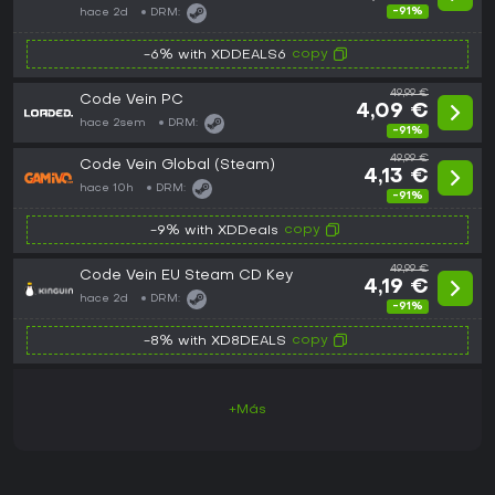
-91%
hace 2d
DRM:
copy
-6% with XDDEALS6
49,99 €
Code Vein PC
4,09 €
hace 2sem
DRM:
-91%
49,99 €
Code Vein Global (Steam)
4,13 €
hace 10h
DRM:
-91%
copy
-9% with XDDeals
49,99 €
Code Vein EU Steam CD Key
4,19 €
hace 2d
DRM:
-91%
copy
-8% with XD8DEALS
+Más