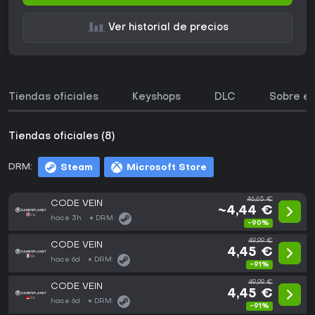
Ver historial de precios
Tiendas oficiales
Keyshops
DLC
Sobre el
Tiendas oficiales (8)
DRM:
Steam
Microsoft Store
46,65 €
CODE VEIN
~4,44 €
hace 3h
DRM:
-90%
49,99 €
CODE VEIN
4,45 €
hace 6d
DRM:
-91%
49,99 €
CODE VEIN
4,45 €
hace 6d
DRM:
-91%