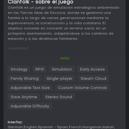
Clanfolk - sobre el juego
Clanfolk es un juego de simulación estratégica ambientado
en las Tierras Altas de Escocia, donde se gestiona una
familia a lo largo de varias generaciones mediante la
supervivencia, la construcción y la vida cotidiana. El
objetivo consiste en convertir un terreno vacío en un
próspero asentamiento, adaptándose a los cambios de
estación y a las dinámicas familiares.
Jugabilidad
Se comienza con una familia reducida y recursos básicos
+Más
en un terreno sin desarrollar. Las actividades principales
incluyen la recolección de materiales como madera, piedra
Strategy
RPG
Simulation
Early Access
y juncos, que permiten desbloquear nuevas opciones de
fabricación y técnicas de construcción. Cada miembro de
Family Sharing
Single-player
Steam Cloud
la familia se encarga de tareas como la agricultura, la
pesca, la caza, la cocina y la artesanía, y cuenta con
Adjustable Text Size
Custom Volume Controls
rasgos, habilidades y aspiraciones propias que determinan
Save Anytime
Stereo Sound
su rendimiento.
Adjustable Difficulty
Las estaciones marcan el ritmo de la partida. El verano
ofrece la posibilidad de recolectar bayas y setas, mientras
que el otoño y el invierno exigen preparar reservas de
Interfaz:
comida y construir refugios. La calidad del suelo, los
German
English
Spanish - Spain
French
Hungarian
Italian
efectos del clima como la lluvia o las heladas y las