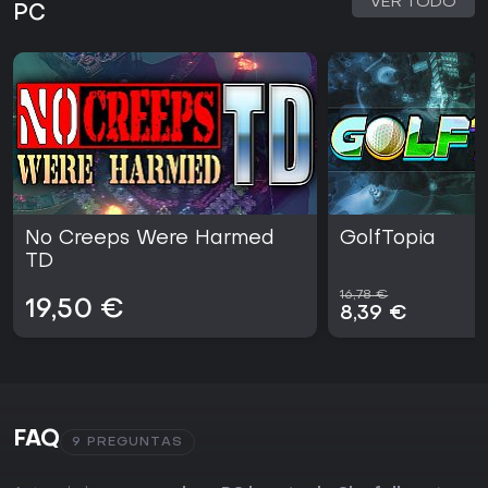
VER TODO
PC
No Creeps Were Harmed
GolfTopia
TD
16,78 €
19,50 €
8,39 €
FAQ
9 PREGUNTAS