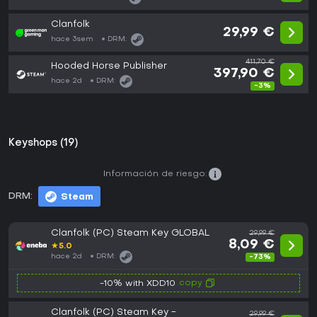
Clanfolk
29,99 €
hace 3sem
DRM:
411,70 €
Hooded Horse Publisher
397,90 €
hace 2d
DRM:
-3%
Keyshops (19)
Información de riesgo:
DRM:
Steam
Clanfolk (PC) Steam Key GLOBAL
29,99 €
8,09 €
★
5.0
hace 2d
DRM:
-73%
copy
-10% with XDD10
Clanfolk (PC) Steam Key -
29,99 €