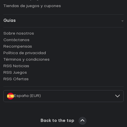
Tiendas de juegos y cupones
Guías
FAQ
Sobre nosotros
Guías y tutoriales
Contáctanos
¿Cómo activar una CD Key de Steam?
Recompensas
¿Cómo activar una CD Key de Epic Games?
Política de privacidad
Términos y condiciones
¿Cómo activar una CD Key de GOG?
RSS Noticias
¿Cómo activar una CD Key de Ubisoft Connect?
RSS Juegos
¿Cómo activar una CD Key de EA App?
RSS Ofertas
¿Cómo activar una CD Key de Battle.net?
España (EUR)
Back to the top