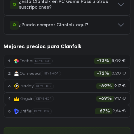
¿Está Clanfolk en PC Game Pass u otras
Q
suscripciones?
Q
¿Puedo comprar Clanfolk aquí?
Mejores precios para Clanfolk
8,09 €
1
Eneba
-73%
KEYSHOP
8,20 €
2
Gameseal
-72%
KEYSHOP
9,17 €
3
G2Play
-69%
KEYSHOP
9,17 €
4
Kinguin
-69%
KEYSHOP
9,64 €
5
Driffle
-67%
KEYSHOP