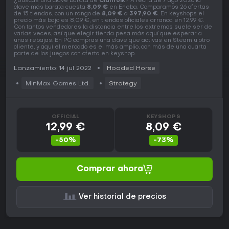
¿Buscas una clave barata de
Clanfolk
? A fecha de 7 ago 2026 la
clave más barata cuesta
8,09 €
en Eneba. Comparamos 26 ofertas
de 15 tiendas, con un rango de
8,09 €
a
397,90 €
. En keyshops el
precio más bajo es 8,09 €, en tiendas oficiales arranca en 12,99 €.
Con tantos vendedores la distancia entre los extremos suele ser de
varias veces, así que elegir tienda pesa más aquí que esperar a
unas rebajas. En PC compras una clave que activas en Steam u otro
cliente, y aquí el mercado es el más amplio, con más de una cuarta
parte de los juegos con oferta en keyshop.
Lanzamiento: 14 jul 2022
Hooded Horse
MinMax Games Ltd.
Strategy
OFFICIAL
KEYSHOPS
12,99 €
8,09 €
-50%
-73%
Comprar ahora
Ver historial de precios