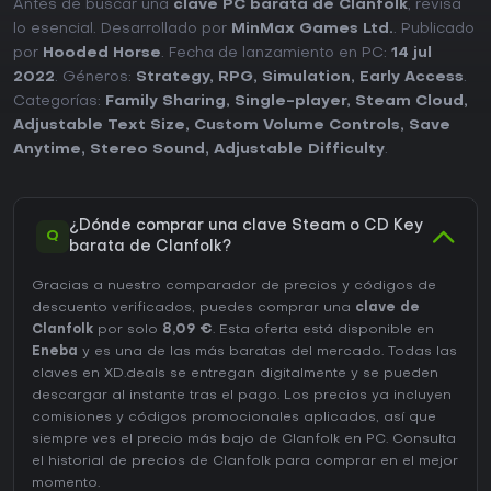
Antes de buscar una
clave PC barata de Clanfolk
, revisa
lo esencial. Desarrollado por
MinMax Games Ltd.
. Publicado
por
Hooded Horse
. Fecha de lanzamiento en PC:
14 jul
2022
. Géneros:
Strategy
,
RPG
,
Simulation
,
Early Access
.
Categorías:
Family Sharing
,
Single-player
,
Steam Cloud
,
Adjustable Text Size
,
Custom Volume Controls
,
Save
Anytime
,
Stereo Sound
,
Adjustable Difficulty
.
¿Dónde comprar una clave Steam o CD Key
Q
barata de Clanfolk?
Gracias a nuestro comparador de precios y códigos de
descuento verificados, puedes comprar una
clave de
Clanfolk
por solo
8,09 €
. Esta oferta está disponible en
Eneba
y es una de las más baratas del mercado. Todas las
claves en XD.deals se entregan digitalmente y se pueden
descargar al instante tras el pago. Los precios ya incluyen
comisiones y códigos promocionales aplicados, así que
siempre ves el precio más bajo de Clanfolk en
PC
. Consulta
el
historial de precios de Clanfolk
para comprar en el mejor
momento.