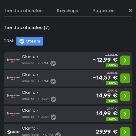
Tiendas oficiales
Keyshops
Paquetes
So
Tiendas oficiales (7)
DRM:
Steam
25,98 €
Clanfolk
~12,99 €
hace 1d
DRM:
-50%
29,15 €
Clanfolk
~14,57 €
hace 1d
DRM:
-50%
29,99 €
Clanfolk
14,99 €
hace 6d
DRM:
-50%
29,99 €
Clanfolk
14,99 €
hace 6d
DRM:
-50%
Clanfolk
29,99 €
hace 1sem
DRM: