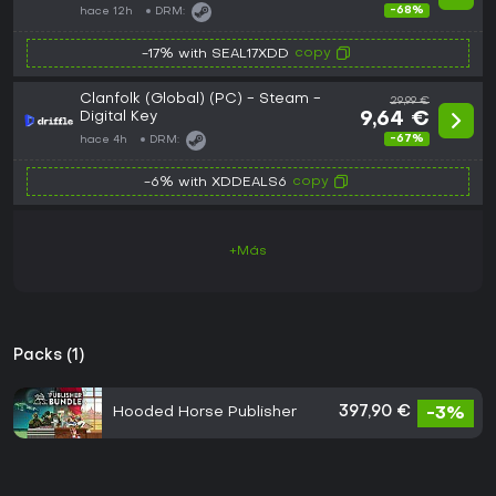
-68%
hace 12h
DRM:
copy
-17% with SEAL17XDD
Clanfolk (Global) (PC) - Steam -
29,99 €
Digital Key
9,64 €
-67%
hace 4h
DRM:
copy
-6% with XDDEALS6
+Más
Packs (1)
Hooded Horse Publisher
397,90 €
-3%