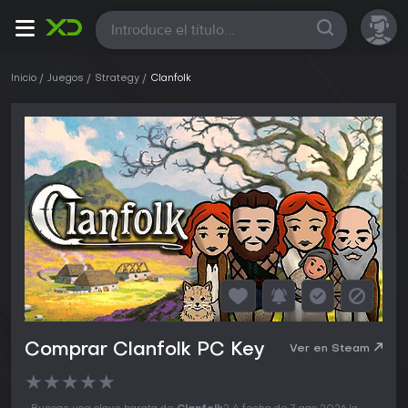
Todas
Inicio
Juegos
Strategy
Clanfolk
Comprar Clanfolk PC Key
Ver en Steam
★
★
★
★
★