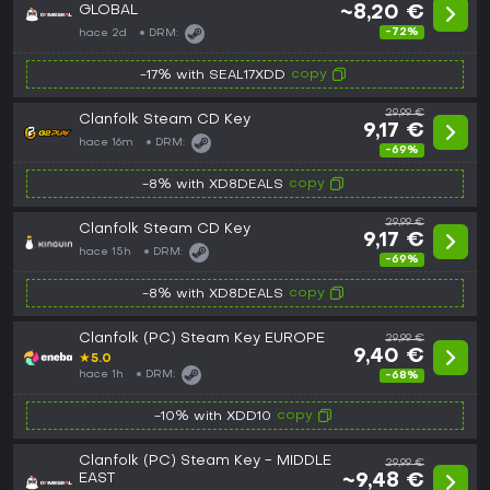
GLOBAL
~8,20 €
-72%
hace 2d
DRM:
copy
-17% with SEAL17XDD
29,99 €
Clanfolk Steam CD Key
9,17 €
hace 16m
DRM:
-69%
copy
-8% with XD8DEALS
29,99 €
Clanfolk Steam CD Key
9,17 €
hace 15h
DRM:
-69%
copy
-8% with XD8DEALS
Clanfolk (PC) Steam Key EUROPE
29,99 €
9,40 €
★
5.0
hace 1h
DRM:
-68%
copy
-10% with XDD10
Clanfolk (PC) Steam Key - MIDDLE
29,99 €
EAST
~9,48 €