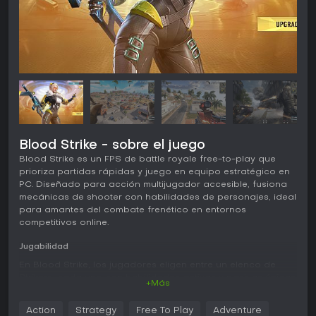
Blood Strike - sobre el juego
Blood Strike es un FPS de battle royale free-to-play que
prioriza partidas rápidas y juego en equipo estratégico en
PC. Diseñado para acción multijugador accesible, fusiona
mecánicas de shooter con habilidades de personajes, ideal
para amantes del combate frenético en entornos
competitivos online.
Jugabilidad
En Blood Strike, los jugadores eligen entre un elenco de
Strikers, cada uno con habilidades activas y pasivas únicas
+Más
como drones de despliegue o muros de escudo. El combate
gira en torno a tiroteos intensos donde la posición y las
Action
Strategy
Free To Play
Adventure