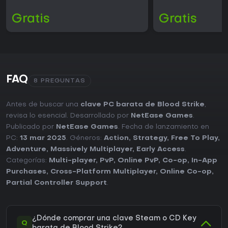
Gratis
Gratis
FAQ
8 PREGUNTAS
Antes de buscar una
clave PC barata de Blood Strike
,
revisa lo esencial. Desarrollado por
NetEase Games
.
Publicado por
NetEase Games
. Fecha de lanzamiento en
PC:
13 mar 2025
. Géneros:
Action
,
Strategy
,
Free To Play
,
Adventure
,
Massively Multiplayer
,
Early Access
.
Categorías:
Multi-player
,
PvP
,
Online PvP
,
Co-op
,
In-App
Purchases
,
Cross-Platform Multiplayer
,
Online Co-op
,
Partial Controller Support
.
¿Dónde comprar una clave Steam o CD Key
Q