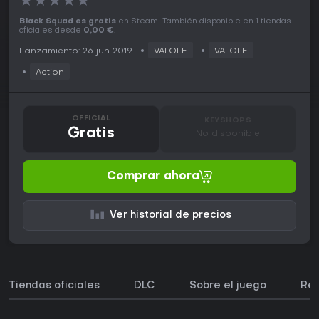
★
★
★
★
★
Black Squad es gratis
en Steam! También disponible en 1 tiendas
oficiales desde
0,00 €
.
Lanzamiento: 26 jun 2019
VALOFE
VALOFE
Action
OFFICIAL
KEYSHOPS
Gratis
No disponible
Comprar ahora
Ver historial de precios
Tiendas oficiales
DLC
Sobre el juego
Req