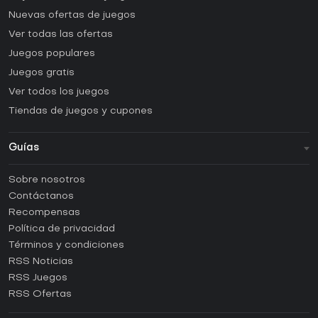
Nuevas ofertas de juegos
Ver todas las ofertas
Juegos populares
Juegos gratis
Ver todos los juegos
Tiendas de juegos y cupones
Guías
FAQ
Sobre nosotros
Guías y tutoriales
Contáctanos
¿Cómo activar una CD Key de Steam?
Recompensas
¿Cómo activar una CD Key de Epic Games?
Política de privacidad
Términos y condiciones
¿Cómo activar una CD Key de GOG?
RSS Noticias
¿Cómo activar una CD Key de Ubisoft Connect?
RSS Juegos
¿Cómo activar una CD Key de EA App?
RSS Ofertas
¿Cómo activar una CD Key de Battle.net?