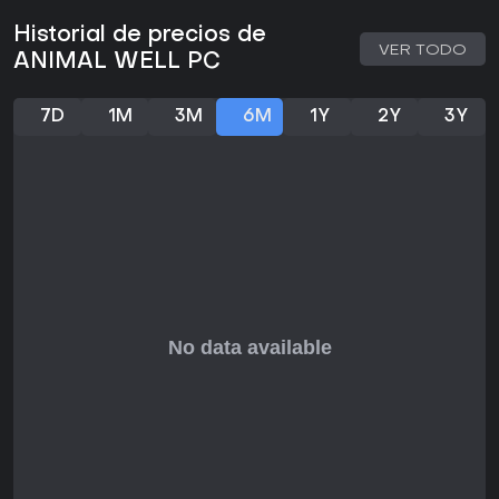
¿Merece la pena?
Historial de precios de
Animal Well ha recibido elogios masivos de los jugadores,
VER TODO
con una calificación Abrumadoramente positiva en Steam
ANIMAL WELL PC
basada en más de 21.000 reseñas, de las que el 95% son
favorables. Los críticos también lo puntúan alto, con un 90
en Metacritic. Si te gustan los metroidvanias que priorizan
7D
1M
3M
6M
1Y
2Y
3Y
puzles, exploración y mecánicas ingeniosas por encima de
la acción intensa, este título es ideal. Encaja especialmente
con quienes disfrutan mundos atmosféricos y la
satisfacción de desvelar secretos sin guías. Por ahora, el
juego se mantiene en su estado original sin grandes
actualizaciones ni temporadas, pero su profundidad
garantiza rejugabilidad gracias a los descubrimientos
compartidos por la comunidad. Para los fans de los puzles
que buscan una aventura indie única, Animal Well tiene un
atractivo duradero.