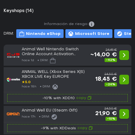
Keyshops (14)
Información de riesgo:
DRM:
Nintendo eShop
Microsoft Store
Stea
Animal Well Nintendo Switch
24,49 €
Online Account Activation
~14,00 €
(GLOBAL)
-42%
hace 1d
DRM:
ANIMAL WELL (Xbox Series X|S)
24,50 €
XBOX LIVE Key EUROPE
18,45 €
★
5.0
-24%
hace 18h
DRM:
copy
-10% with XDD10
24,50 €
Animal Well EU (Steam Gift)
21,90 €
hace 17h
DRM:
-10%
copy
-9% with XDDeals