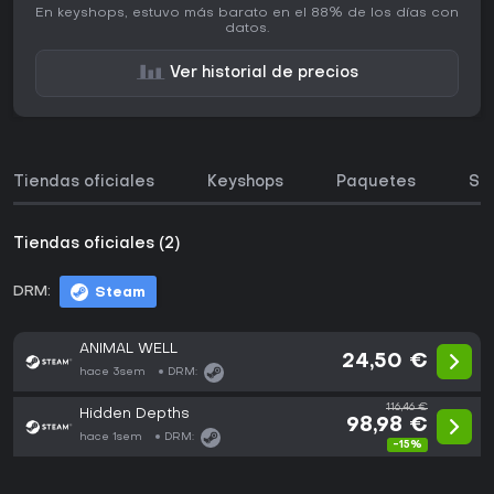
En keyshops, estuvo más barato en el 88% de los días con
datos.
Ver historial de precios
Tiendas oficiales
Keyshops
Paquetes
So
Tiendas oficiales (2)
DRM:
Steam
ANIMAL WELL
24,50 €
hace 3sem
DRM:
116,46 €
Hidden Depths
98,98 €
hace 1sem
DRM:
-15%