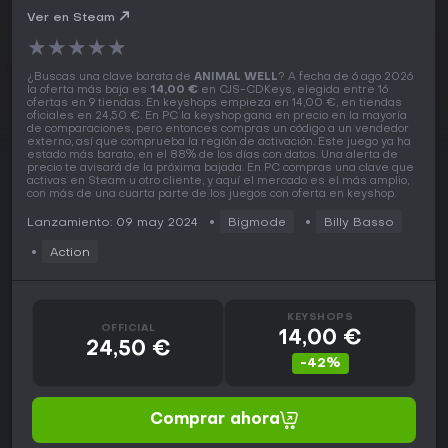
Ver en Steam
★
★
★
★
★
¿Buscas una clave barata de
ANIMAL WELL
? A fecha de 6 ago 2026
la oferta más baja es
14,00 €
en CJS-CDKeys, elegida entre 16
ofertas en 9 tiendas. En keyshops empieza en 14,00 €, en tiendas
oficiales en 24,50 €. En PC la keyshop gana en precio en la mayoría
de comparaciones, pero entonces compras un código a un vendedor
externo, así que comprueba la región de activación. Este juego ya ha
estado más barato, en el 88% de los días con datos. Una alerta de
precio te avisará de la próxima bajada. En PC compras una clave que
activas en Steam u otro cliente, y aquí el mercado es el más amplio,
con más de una cuarta parte de los juegos con oferta en keyshop.
Lanzamiento: 09 may 2024
Bigmode
Billy Basso
Action
KEYSHOPS
OFFICIAL
14,00 €
24,50 €
-42%
Comprar ahora