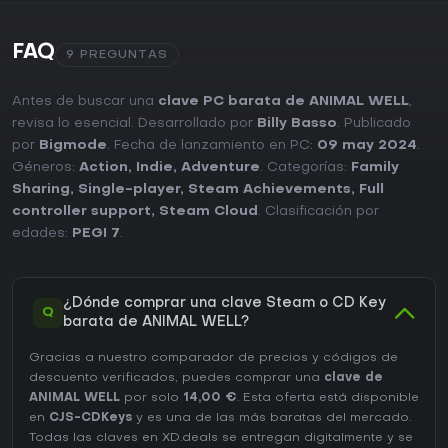
FAQ
9 PREGUNTAS
Antes de buscar una
clave PC barata de ANIMAL WELL
,
revisa lo esencial. Desarrollado por
Billy Basso
. Publicado
por
Bigmode
. Fecha de lanzamiento en PC:
09 may 2024
.
Géneros:
Action
,
Indie
,
Adventure
. Categorías:
Family
Sharing
,
Single-player
,
Steam Achievements
,
Full
controller support
,
Steam Cloud
. Clasificación por
edades:
PEGI 7
.
¿Dónde comprar una clave Steam o CD Key
Q
barata de ANIMAL WELL?
Gracias a nuestro comparador de precios y códigos de
descuento verificados, puedes comprar una
clave de
ANIMAL WELL
por solo
14,00 €
. Esta oferta está disponible
en
CJS-CDKeys
y es una de las más baratas del mercado.
Todas las claves en XD.deals se entregan digitalmente y se