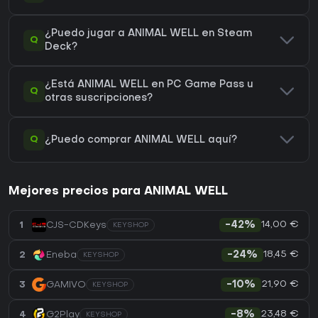
¿Puedo jugar a ANIMAL WELL en Steam
Q
Deck?
¿Está ANIMAL WELL en PC Game Pass u
Q
otras suscripciones?
Q
¿Puedo comprar ANIMAL WELL aquí?
Mejores precios para ANIMAL WELL
14,00 €
1
CJS-CDKeys
-42%
KEYSHOP
18,45 €
2
Eneba
-24%
KEYSHOP
21,90 €
3
GAMIVO
-10%
KEYSHOP
23,48 €
4
G2Play
-8%
KEYSHOP