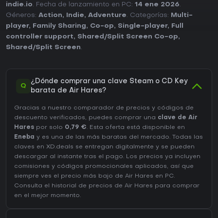
indie.io
. Fecha de lanzamiento en PC:
14 ene 2026
.
Géneros:
Action
,
Indie
,
Adventure
. Categorías:
Multi-
player
,
Family Sharing
,
Co-op
,
Single-player
,
Full
controller support
,
Shared/Split Screen Co-op
,
Shared/Split Screen
.
¿Dónde comprar una clave Steam o CD Key
Q
barata de Air Hares?
Gracias a nuestro comparador de precios y códigos de
descuento verificados, puedes comprar una
clave de Air
Hares
por solo
0,79 €
. Esta oferta está disponible en
Eneba
y es una de las más baratas del mercado. Todas las
claves en XD.deals se entregan digitalmente y se pueden
descargar al instante tras el pago. Los precios ya incluyen
comisiones y códigos promocionales aplicados, así que
siempre ves el precio más bajo de Air Hares en
PC
.
Consulta el
historial de precios de Air Hares
para comprar
en el mejor momento.