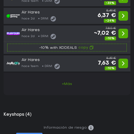
hace 1sem
DRM:
-35%
8,49 €
Air Hares
6,37 €
hace 2d
DRM:
-24%
7,80 €
Air Hares
~7,02 €
hace 2d
DRM:
-10%
copy
-10% with XDDEALS
8,49 €
Air Hares
7,63 €
hace 1sem
DRM:
-10%
+Más
Keyshops (4)
Información de riesgo: