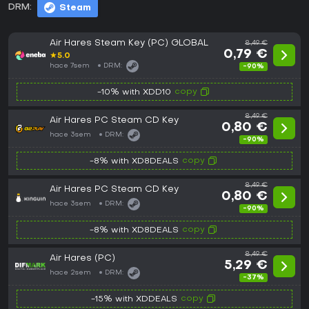
DRM:
Steam
Air Hares Steam Key (PC) GLOBAL
8,49 €
0,79 €
★
5.0
hace 7sem
DRM:
-90%
copy
-10% with XDD10
8,49 €
Air Hares PC Steam CD Key
0,80 €
hace 3sem
DRM:
-90%
copy
-8% with XD8DEALS
8,49 €
Air Hares PC Steam CD Key
0,80 €
hace 3sem
DRM:
-90%
copy
-8% with XD8DEALS
8,49 €
Air Hares (PC)
5,29 €
hace 2sem
DRM:
-37%
copy
-15% with XDDEALS