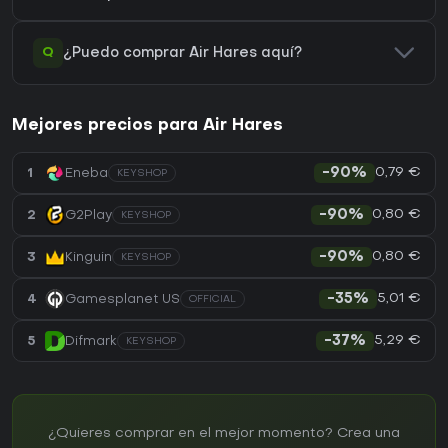
Q
¿Puedo comprar Air Hares aquí?
Mejores precios para Air Hares
0,79 €
1
Eneba
-90%
KEYSHOP
0,80 €
2
G2Play
-90%
KEYSHOP
0,80 €
3
Kinguin
-90%
KEYSHOP
5,01 €
4
Gamesplanet US
-35%
OFFICIAL
5,29 €
5
Difmark
-37%
KEYSHOP
¿Quieres comprar en el mejor momento? Crea una