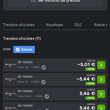
Ver historial de precios
Tiendas oficiales
Keyshops
DLC
Sobre el
Tiendas oficiales (11)
DRM:
Steam
7,80 €
Air Hares
~5,01 €
hace 2d
DRM:
-35%
8,39 €
Air Hares
~5,44 €
hace 4d
DRM:
-35%
8,49 €
Air Hares
5,46 €
hace 1sem
DRM:
-35%
8,49 €
Air Hares
5,46 €