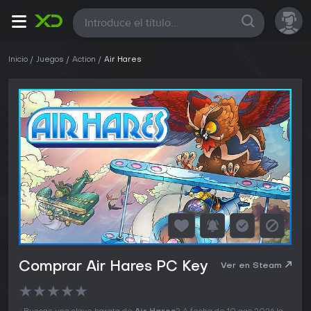
Todas
Inicio
Juegos
Action
Air Hares
Comprar Air Hares PC Key
Ver en Steam
★
★
★
★
★