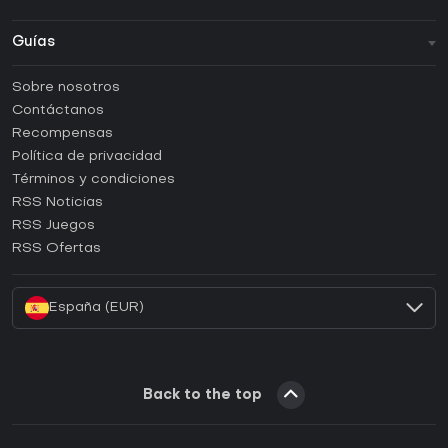
Guías
FAQ
Sobre nosotros
Guías y tutoriales
Contáctanos
¿Cómo activar una CD Key de Steam?
Recompensas
¿Cómo activar una CD Key de Epic Games?
Política de privacidad
Términos y condiciones
¿Cómo activar una CD Key de GOG?
RSS Noticias
¿Cómo activar una CD Key de Ubisoft Connect?
RSS Juegos
¿Cómo activar una CD Key de EA App?
RSS Ofertas
¿Cómo activar una CD Key de Battle.net?
España (EUR)
Back to the top