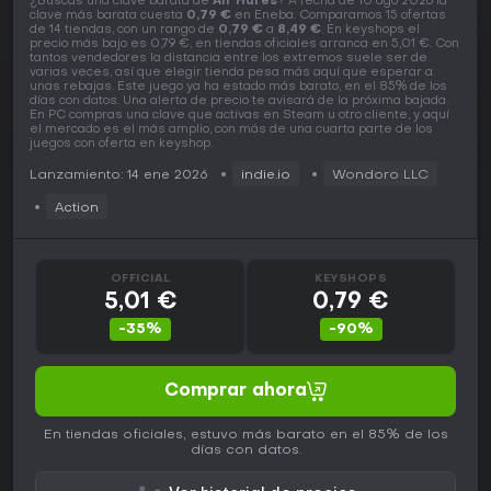
¿Buscas una clave barata de
Air Hares
? A fecha de 10 ago 2026 la
clave más barata cuesta
0,79 €
en Eneba. Comparamos 15 ofertas
de 14 tiendas, con un rango de
0,79 €
a
8,49 €
. En keyshops el
precio más bajo es 0,79 €, en tiendas oficiales arranca en 5,01 €. Con
tantos vendedores la distancia entre los extremos suele ser de
varias veces, así que elegir tienda pesa más aquí que esperar a
unas rebajas. Este juego ya ha estado más barato, en el 85% de los
días con datos. Una alerta de precio te avisará de la próxima bajada.
En PC compras una clave que activas en Steam u otro cliente, y aquí
el mercado es el más amplio, con más de una cuarta parte de los
juegos con oferta en keyshop.
Lanzamiento: 14 ene 2026
indie.io
Wondoro LLC
Action
OFFICIAL
KEYSHOPS
5,01 €
0,79 €
-35%
-90%
Comprar ahora
En tiendas oficiales, estuvo más barato en el 85% de los
días con datos.