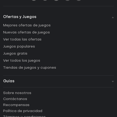
Ofertas y Juegos
Mejores ofertas de juegos
Nuevas ofertas de juegos
Ver todas las ofertas
Juegos populares
Juegos gratis
Ver todos los juegos
Tiendas de juegos y cupones
Guías
FAQ
Sobre nosotros
Guías y tutoriales
Contáctanos
¿Cómo activar una CD Key de Steam?
Recompensas
¿Cómo activar una CD Key de Epic Games?
Política de privacidad