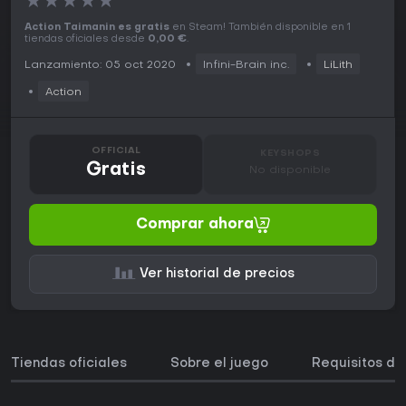
★
★
★
★
★
Action Taimanin es gratis
en Steam! También disponible en 1
tiendas oficiales desde
0,00 €
.
Lanzamiento: 05 oct 2020
Infini-Brain inc.
LiLith
Action
OFFICIAL
KEYSHOPS
Gratis
No disponible
Comprar ahora
Ver historial de precios
Tiendas oficiales
Sobre el juego
Requisitos de