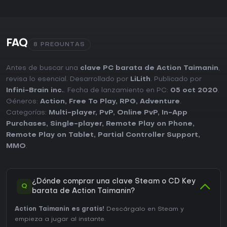
FAQ
8 PREGUNTAS
Antes de buscar una
clave PC barata de Action Taimanin
,
revisa lo esencial. Desarrollado por
LiLith
. Publicado por
Infini-Brain inc.
. Fecha de lanzamiento en PC:
05 oct 2020
.
Géneros:
Action
,
Free To Play
,
RPG
,
Adventure
.
Categorías:
Multi-player
,
PvP
,
Online PvP
,
In-App
Purchases
,
Single-player
,
Remote Play on Phone
,
Remote Play on Tablet
,
Partial Controller Support
,
MMO
.
¿Dónde comprar una clave Steam o CD Key
Q
barata de Action Taimanin?
Action Taimanin es gratis!
Descárgalo en Steam y
empieza a jugar al instante.