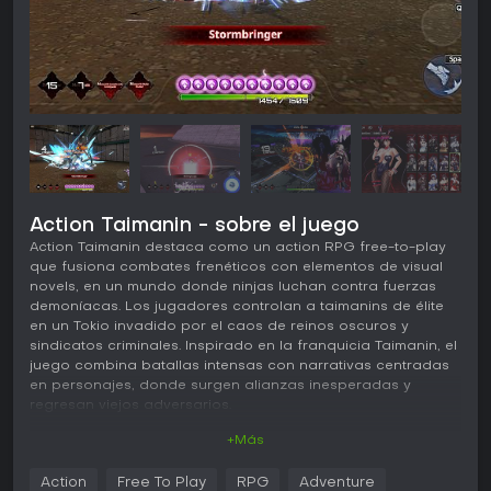
Action Taimanin - sobre el juego
Action Taimanin destaca como un action RPG free-to-play
que fusiona combates frenéticos con elementos de visual
novels, en un mundo donde ninjas luchan contra fuerzas
demoníacas. Los jugadores controlan a taimanins de élite
en un Tokio invadido por el caos de reinos oscuros y
sindicatos criminales. Inspirado en la franquicia Taimanin, el
juego combina batallas intensas con narrativas centradas
en personajes, donde surgen alianzas inesperadas y
regresan viejos adversarios.
+Más
Jugabilidad
En su núcleo, Action Taimanin ofrece combates hack-and-
Action
Free To Play
RPG
Adventure