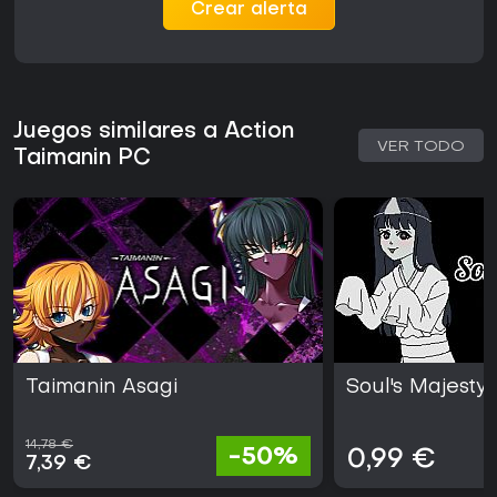
Crear alerta
Juegos similares a Action
VER TODO
Taimanin PC
Taimanin Asagi
Soul's Majesty 
14,78 €
-50%
0,99 €
7,39 €