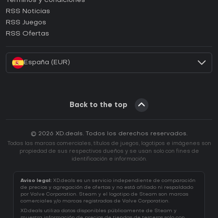
Términos y condiciones
¿Cómo activar una CD Key de GOG?
RSS Noticias
¿Cómo activar una CD Key de Ubisoft Connect?
RSS Juegos
¿Cómo activar una CD Key de EA App?
RSS Ofertas
¿Cómo activar una CD Key de Battle.net?
España (EUR)
Back to the top
© 2026 XD.deals. Todos los derechos reservados.
Todas las marcas comerciales, títulos de juegos, logotipos e imágenes son
propiedad de sus respectivos dueños y se usan solo con fines de
identificación e información.
Aviso legal:
XD.deals es un servicio independiente de comparación
de precios y agregación de ofertas y no está afiliado ni respaldado
por Valve Corporation. Steam y el logotipo de Steam son marcas
comerciales y/o marcas registradas de Valve Corporation.
XD.deals utiliza datos disponibles públicamente de Steam y
muestra información de precios de tiendas de terceros solo con