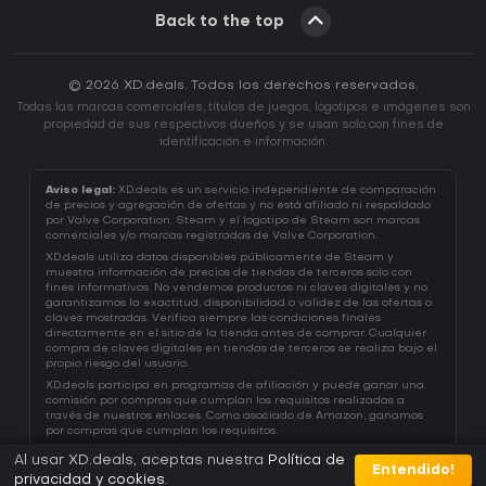
Back to the top
© 2026 XD.deals. Todos los derechos reservados.
Todas las marcas comerciales, títulos de juegos, logotipos e imágenes son
propiedad de sus respectivos dueños y se usan solo con fines de
identificación e información.
Aviso legal:
XD.deals es un servicio independiente de comparación
de precios y agregación de ofertas y no está afiliado ni respaldado
por Valve Corporation. Steam y el logotipo de Steam son marcas
comerciales y/o marcas registradas de Valve Corporation.
XD.deals utiliza datos disponibles públicamente de Steam y
muestra información de precios de tiendas de terceros solo con
fines informativos. No vendemos productos ni claves digitales y no
garantizamos la exactitud, disponibilidad o validez de las ofertas o
claves mostradas. Verifica siempre las condiciones finales
directamente en el sitio de la tienda antes de comprar. Cualquier
compra de claves digitales en tiendas de terceros se realiza bajo el
propio riesgo del usuario.
XD.deals participa en programas de afiliación y puede ganar una
comisión por compras que cumplan los requisitos realizadas a
través de nuestros enlaces. Como asociado de Amazon, ganamos
por compras que cumplan los requisitos.
Al usar XD.deals, aceptas nuestra
Política de
Entendido!
privacidad y cookies
.