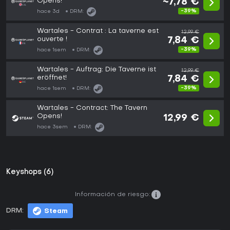
Opens!
~7,78 €
-39%
hace 3d
DRM:
Wartales - Contrat : La taverne est
12,99 €
ouverte !
7,84 €
-39%
hace 1sem
DRM:
Wartales - Auftrag: Die Taverne ist
12,99 €
eröffnet!
7,84 €
-39%
hace 1sem
DRM:
Wartales - Contract: The Tavern
Opens!
12,99 €
hace 3sem
DRM:
Keyshops (6)
Información de riesgo:
DRM:
Steam