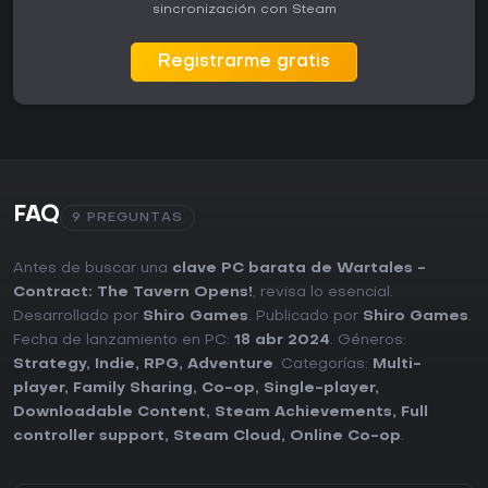
sincronización con Steam
Registrarme gratis
FAQ
9 PREGUNTAS
Antes de buscar una
clave PC barata de Wartales -
Contract: The Tavern Opens!
, revisa lo esencial.
Desarrollado por
Shiro Games
. Publicado por
Shiro Games
.
Fecha de lanzamiento en PC:
18 abr 2024
. Géneros:
Strategy
,
Indie
,
RPG
,
Adventure
. Categorías:
Multi-
player
,
Family Sharing
,
Co-op
,
Single-player
,
Downloadable Content
,
Steam Achievements
,
Full
controller support
,
Steam Cloud
,
Online Co-op
.