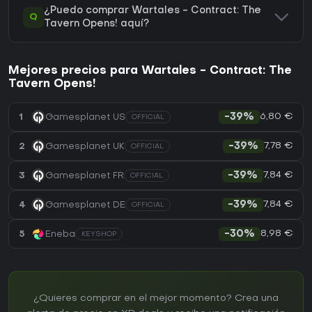
¿Puedo comprar Wartales - Contract: The
Q
Tavern Opens! aquí?
Mejores precios para Wartales - Contract: The
Tavern Opens!
6,80 €
1
Gamesplanet US
-39%
OFFICIAL
7,78 €
2
Gamesplanet UK
-39%
OFFICIAL
7,84 €
3
Gamesplanet FR
-39%
OFFICIAL
7,84 €
4
Gamesplanet DE
-39%
OFFICIAL
8,98 €
5
Eneba
-30%
KEYSHOP
¿Quieres comprar en el mejor momento? Crea una