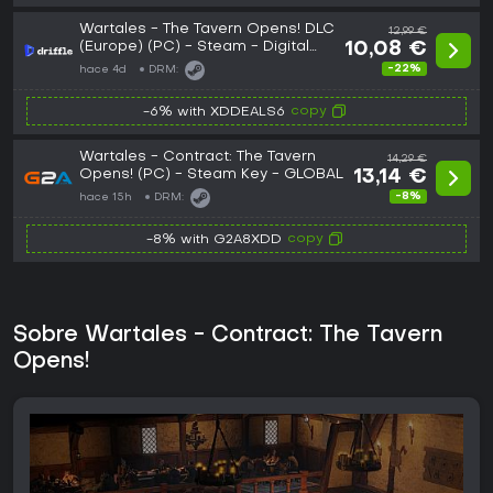
Wartales - The Tavern Opens! DLC
12,99 €
(Europe) (PC) - Steam - Digital
10,08 €
Key
-22%
hace 4d
DRM:
copy
-6% with XDDEALS6
Wartales - Contract: The Tavern
14,29 €
Opens! (PC) - Steam Key - GLOBAL
13,14 €
-8%
hace 15h
DRM:
copy
-8% with G2A8XDD
Sobre Wartales - Contract: The Tavern
Opens!