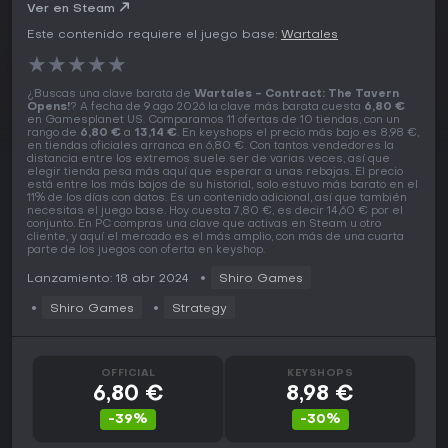
Ver en Steam
Este contenido requiere el juego base:
Wartales
★
★
★
★
★
¿Buscas una clave barata de
Wartales - Contract: The Tavern
Opens!
? A fecha de 9 ago 2026 la clave más barata cuesta
6,80 €
en Gamesplanet US. Comparamos 11 ofertas de 10 tiendas, con un
rango de
6,80 €
a
13,14 €
. En keyshops el precio más bajo es 8,98 €,
en tiendas oficiales arranca en 6,80 €. Con tantos vendedores la
distancia entre los extremos suele ser de varias veces, así que
elegir tienda pesa más aquí que esperar a unas rebajas. El precio
está entre los más bajos de su historial, solo estuvo más barato en el
11% de los días con datos. Es un contenido adicional, así que también
necesitas el juego base. Hoy cuesta 7,80 €, es decir 14,60 € por el
conjunto. En PC compras una clave que activas en Steam u otro
cliente, y aquí el mercado es el más amplio, con más de una cuarta
parte de los juegos con oferta en keyshop.
Lanzamiento: 18 abr 2024
Shiro Games
Shiro Games
Strategy
OFFICIAL
KEYSHOPS
6,80 €
8,98 €
-39%
-30%