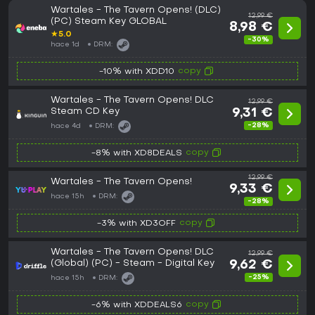
Wartales - The Tavern Opens! (DLC)
12,99 €
(PC) Steam Key GLOBAL
8,98 €
★
5.0
-30%
hace 1d
DRM:
copy
-10% with XDD10
Wartales - The Tavern Opens! DLC
12,99 €
Steam CD Key
9,31 €
-28%
hace 4d
DRM:
copy
-8% with XD8DEALS
12,99 €
Wartales - The Tavern Opens!
9,33 €
hace 15h
DRM:
-28%
copy
-3% with XD3OFF
Wartales - The Tavern Opens! DLC
12,99 €
(Global) (PC) - Steam - Digital Key
9,62 €
-25%
hace 15h
DRM:
copy
-6% with XDDEALS6