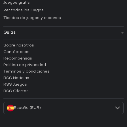
Juegos gratis
Ver todos los juegos
Tiendas de juegos y cupones
Guías
FAQ
Sobre nosotros
Guías y tutoriales
Contáctanos
¿Cómo activar una CD Key de Steam?
Recompensas
¿Cómo activar una CD Key de Epic Games?
Política de privacidad
Términos y condiciones
¿Cómo activar una CD Key de GOG?
RSS Noticias
¿Cómo activar una CD Key de Ubisoft Connect?
RSS Juegos
¿Cómo activar una CD Key de EA App?
RSS Ofertas
¿Cómo activar una CD Key de Battle.net?
España (EUR)