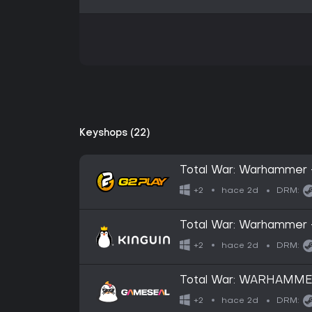
Keyshops (22)
Total War: Warhammer 
PC Steam CD Key
hace 2d
+2
DRM:
Total War: Warhammer 
PC Steam CD Key
hace 2d
+2
DRM:
Total War: WARHAMMER
(DLC) (PC) Steam Key 
hace 2d
+2
DRM: