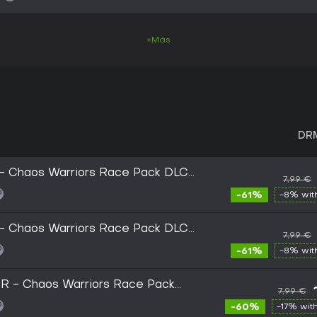
+Más
DR
- Chaos Warriors Race Pack DLC
7,99 €
-61%
-8% wi
- Chaos Warriors Race Pack DLC
7,99 €
-61%
-8% wi
 - Chaos Warriors Race Pack
7,99 €
- EU
-60%
-17% wit