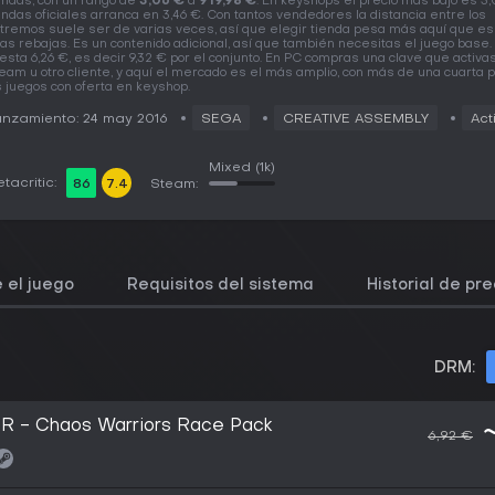
endas, con un rango de
3,06 €
a
919,98 €
. En keyshops el precio más bajo es 3,
endas oficiales arranca en 3,46 €. Con tantos vendedores la distancia entre los
tremos suele ser de varias veces, así que elegir tienda pesa más aquí que es
as rebajas. Es un contenido adicional, así que también necesitas el juego base.
esta 6,26 €, es decir 9,32 € por el conjunto. En PC compras una clave que activa
eam u otro cliente, y aquí el mercado es el más amplio, con más de una cuarta 
s juegos con oferta en keyshop.
nzamiento: 24 may 2016
SEGA
CREATIVE ASSEMBLY
Act
Mixed
(1k)
tacritic:
86
7.4
Steam:
 el juego
Requisitos del sistema
Historial de pre
DRM:
 - Chaos Warriors Race Pack
6,92 €