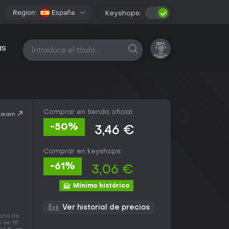
Region:
España
Keyshops:
Todas las plataformas
as
Comprar en tienda oficial:
Steam
-50%
3,46 €
Comprar en keyshops:
-61%
3,06 €
Mínimo histórico
Ver historial de precios
echa de
 de 18