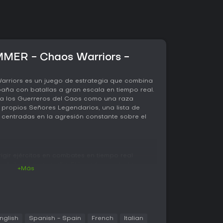
MER - Chaos Warriors -
rriors es un juego de estrategia que combina
paña con batallas a gran escala en tiempo real.
 a los Guerreros del Caos como una raza
 propios Señores Legendarios, una lista de
centradas en la agresión constante sobre el
rigir ejércitos en combates en tiempo real
móvil en la campaña. El jugador controla
+Más
 y artillería en enfrentamientos donde el
la potencia de guerreros fuertemente
a. Las unidades del Caos destacan en el
has obtienen ventajas gracias a mutaciones o
n su rendimiento en combates prolongados. En
 prescinde de asentamientos tradicionales y
nglish
Spanish - Spain
French
Italian