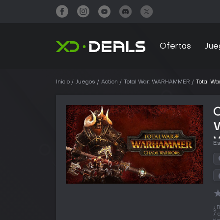
Ofertas
Jue
Inicio
Juegos
Action
Total War: WARHAMMER
Total W
C
W
Es
¿B
7 