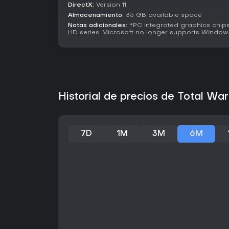
DirectX:
Version 11
Almacenamiento:
35 GB available space
Notas adicionales:
*PC integrated graphics chipse
HD series. Microsoft no longer supports Windows
Historial de precios de Total 
7D
1M
3M
6M