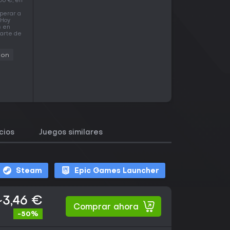
06 €, en
perar a
 Hoy
s en
parte de
ion
cios
Juegos similares
Steam
Epic Games Launcher
~3,46 €
Comprar ahora
-50%