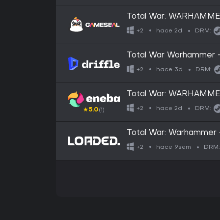
Total War: WARHAMMER 
Steam Key - GLOBAL
hace 2d
+2
DRM:
Total War Warhammer 
(Global) (PC / Mac / Lin
hace 3d
+2
DRM:
Total War: WARHAMMER
Steam Key GLOBAL
hace 2d
+2
DRM:
★
5.0
(1)
Total War: Warhammer 
hace 9sem
+2
DRM: