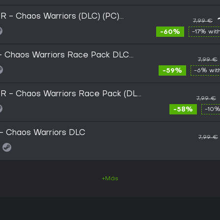
- Chaos Warriors (DLC) (PC)
7,99 €
-60%
-17% wit
- Chaos Warriors Race Pack DLC
7,99 €
ux) - Steam - Digital Key
-59%
-6% wi
 - Chaos Warriors Race Pack (DLC)
7,99 €
-58%
-10%
- Chaos Warriors DLC
7,99 €
+Más