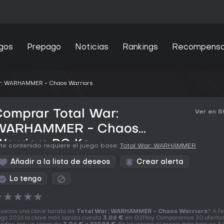
gos
Prepago
Noticias
Rankings
Recompens
ar: WARHAMMER - Chaos Warriors
omprar Total War:
Ver en 
WARHAMMER - Chaos
arriors PC Key
te contenido requiere el juego base:
Total War: WARHAMMER
Añadir a la lista de deseos
Crear alerta
Lo tengo
★
★
★
★
★
uscas una clave barata de
Total War: WARHAMMER - Chaos Warriors
? A f
ago 2026 la clave más barata cuesta
3,06 €
en G2Play. Comparamos 30 ofertas