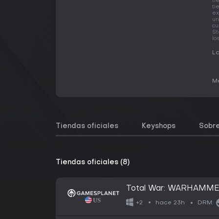
ti
ti
ex
un
cu
St
lo
La
Me
Tiendas oficiales
Keyshops
Sobre
Tiendas oficiales (8)
Total War: WARHAMMER
hace 23h
+2
DRM: