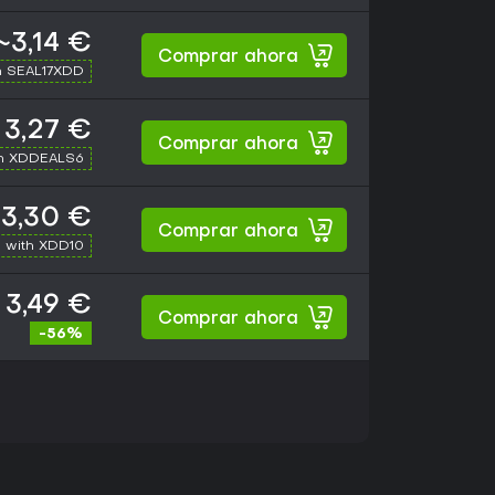
~3,14 €
Comprar ahora
h SEAL17XDD
3,27 €
Comprar ahora
th XDDEALS6
3,30 €
Comprar ahora
 with XDD10
3,49 €
Comprar ahora
-56%