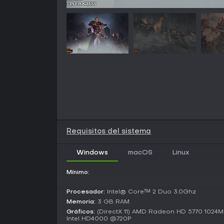
Requisitos del sistema
Windows
macOS
Linux
Mínimo:
Procesador:
Intel® Core™ 2 Duo 3.0Ghz
Memoria:
3 GB RAM
Gráficos:
(DirectX 11) AMD Radeon HD 5770 1024M
Intel HD4000 @720P