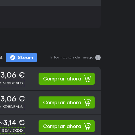
Información de riesgo:
M:
Steam
3,06 €
Comprar ahora
th XD8DEALS
3,06 €
Comprar ahora
th XD8DEALS
~3,14 €
Comprar ahora
h SEAL17XDD