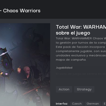
 Chaos Warriors
Total War: WARHAM
sobre el juego
Total War: WARHAMMER Chaos Wa
la gestión por turnos de la cam
Este pack de facción incorpora
completamente jugable, con sus
unidades exclusiva y mecánicas 
mapa de campaña.
Jugabilidad
El ciclo de juego se centra en di
mientras se gestiona una horda 
infantería, caballería, monstruos
posicionamiento, los flancos y 
Action
Strategy
acorazados marcan la diferenci
combate cuerpo a cuerpo y muc
bendiciones divinas que mejora
la capa de campaña, la facción
Interfaz:
Czech
German
E