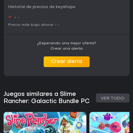
un paquete completo para quienes buscan una experiencia
de simulación y aventura. Está pensado para quienes
Historial de precios de keyshops
desean una aventura autosuficiente centrada en el cuidado
-
de criaturas y el descubrimiento del mundo, sin acción
-
-
frenética ni elementos multijugador.
Precio más bajo ahora:
-
-
¿Esperando una mejor oferta?
Crear una alerta.
Crear alerta
Juegos similares a Slime
VER TODO
Rancher: Galactic Bundle PC