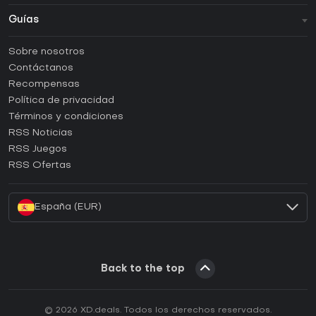
Guías
FAQ
Sobre nosotros
Guías y tutoriales
Contáctanos
¿Cómo activar una CD Key de Steam?
Recompensas
¿Cómo activar una CD Key de Epic Games?
Política de privacidad
Términos y condiciones
¿Cómo activar una CD Key de GOG?
RSS Noticias
¿Cómo activar una CD Key de Ubisoft Connect?
RSS Juegos
¿Cómo activar una CD Key de EA App?
RSS Ofertas
¿Cómo activar una CD Key de Battle.net?
España (EUR)
Back to the top
© 2026 XD.deals. Todos los derechos reservados.