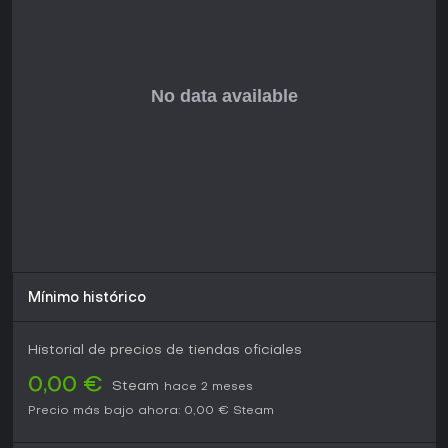
Los ciclos diarios generan nuevas oportunidades, ya que
los slimes producen plorts a intervalos regulares y obligan
a equilibrar el tiempo entre expediciones lejanas y el
mantenimiento en el rancho. Las mejoras adquiridas con los
ingresos aumentan progresivamente la capacidad de
carga y desbloquean funciones avanzadas que agilizan el
flujo de trabajo.
¿Merece la pena jugarlo?
Slime Rancher ofrece una simulación para un solo jugador
centrada en la recolección metódica y el progreso gradual,
sin presión competitiva. Sus tres modos de juego aportan
flexibilidad para distintos gustos: desde la construcción sin
límites del Modo Aventura hasta las partidas más breves del
Modo Rush. Sus orígenes indie se reflejan en unos sistemas
sencillos y una presentación encantadora, ideal para
Mínimo histórico
quienes buscan una forma tranquila de gestionar una
explotación en crecimiento.
Historial de precios de tiendas oficiales
La recepción destaca el ritmo satisfactorio entre
exploración y mantenimiento del rancho, aunque algunos
0,00 €
Steam
hace 2 meses
señalan que el bucle puede volverse repetitivo tras muchas
Precio más bajo ahora:
0,00 €
Steam
horas. El juego sigue totalmente soportado en PC sin
necesidad de contenido estacional adicional, ofreciendo