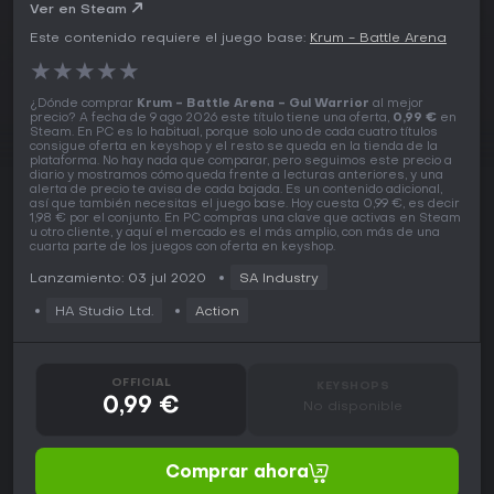
Ver en Steam
Este contenido requiere el juego base:
Krum - Battle Arena
★
★
★
★
★
¿Dónde comprar
Krum - Battle Arena - Gul Warrior
al mejor
precio? A fecha de 9 ago 2026 este título tiene una oferta,
0,99 €
en
Steam. En PC es lo habitual, porque solo uno de cada cuatro títulos
consigue oferta en keyshop y el resto se queda en la tienda de la
plataforma. No hay nada que comparar, pero seguimos este precio a
diario y mostramos cómo queda frente a lecturas anteriores, y una
alerta de precio te avisa de cada bajada. Es un contenido adicional,
así que también necesitas el juego base. Hoy cuesta 0,99 €, es decir
1,98 € por el conjunto. En PC compras una clave que activas en Steam
u otro cliente, y aquí el mercado es el más amplio, con más de una
cuarta parte de los juegos con oferta en keyshop.
Lanzamiento: 03 jul 2020
SA Industry
HA Studio Ltd.
Action
OFFICIAL
KEYSHOPS
0,99 €
No disponible
Comprar ahora