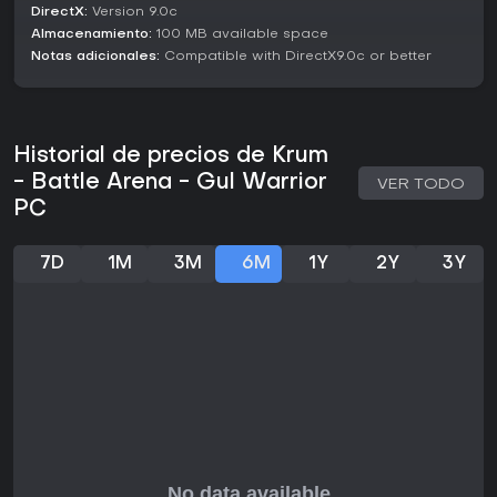
DirectX:
Version 9.0c
Almacenamiento:
100 MB available space
Notas adicionales:
Compatible with DirectX9.0c or better
Historial de precios de Krum
- Battle Arena - Gul Warrior
VER TODO
PC
7D
1M
3M
6M
1Y
2Y
3Y