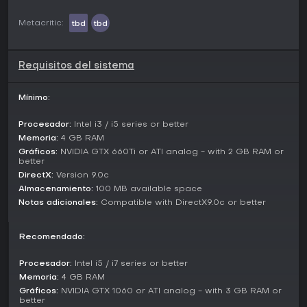
Metacritic:
tbd
tbd
Requisitos del sistema
Mínimo:
Procesador:
Intel i3 / i5 series or better
Memoria:
4 GB RAM
Gráficos:
NVIDIA GTX 660Ti or ATI analog - with 2 GB RAM or
better
DirectX:
Version 9.0c
Almacenamiento:
100 MB available space
Notas adicionales:
Compatible with DirectX9.0c or better
Recomendado:
Procesador:
Intel i5 / i7 series or better
Memoria:
4 GB RAM
Gráficos:
NVIDIA GTX 1060 or ATI analog - with 3 GB RAM or
better