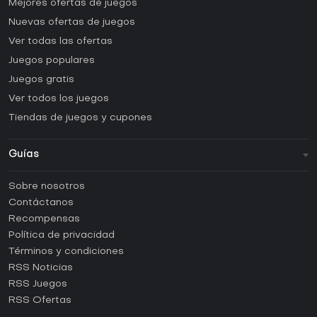
Mejores ofertas de juegos
Nuevas ofertas de juegos
Ver todas las ofertas
Juegos populares
Juegos gratis
Ver todos los juegos
Tiendas de juegos y cupones
Guías
FAQ
Sobre nosotros
Guías y tutoriales
Contáctanos
¿Cómo activar una CD Key de Steam?
Recompensas
¿Cómo activar una CD Key de Epic Games?
Política de privacidad
Términos y condiciones
¿Cómo activar una CD Key de GOG?
RSS Noticias
¿Cómo activar una CD Key de Ubisoft Connect?
RSS Juegos
¿Cómo activar una CD Key de EA App?
RSS Ofertas
¿Cómo activar una CD Key de Battle.net?