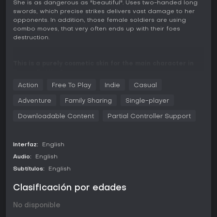
She is as dangerous as "beautiful". Uses two-handed long
swords, which precise strikes delivers vast damage to her
opponents. In addition, those female soldiers are using
combo moves, that very often ends up with their foes
destruction.
This is a purely cosmetic skin for the main character in
Krum - Battle Arena
Action
Free To Play
Indie
Casual
Adventure
Family Sharing
Single-player
Downloadable Content
Partial Controller Support
Interfaz:
English
Audio:
English
Subtítulos:
English
Clasificación por edades
No disponible