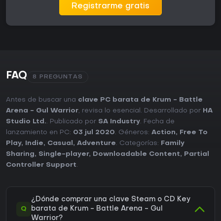
Registrarme gratis
FAQ
8 PREGUNTAS
Antes de buscar una
clave PC barata de Krum - Battle
Arena - Gul Warrior
, revisa lo esencial. Desarrollado por
HA
Studio Ltd.
. Publicado por
SA Industry
. Fecha de
lanzamiento en PC:
03 jul 2020
. Géneros:
Action
,
Free To
Play
,
Indie
,
Casual
,
Adventure
. Categorías:
Family
Sharing
,
Single-player
,
Downloadable Content
,
Partial
Controller Support
.
¿Dónde comprar una clave Steam o CD Key
Q
barata de Krum - Battle Arena - Gul
Warrior?