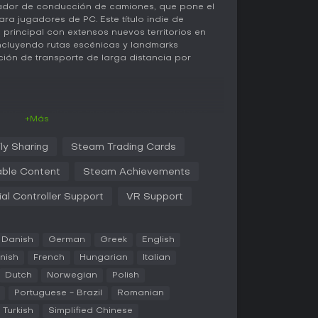
lador de conducción de camiones, que pone el
ra jugadores de PC. Este título indie de
 principal con extensos nuevos territorios en
ncluyendo rutas escénicas y landmarks
ción de transporte de larga distancia por
l gameplay gira en torno a manejar camiones
+Más
gestionas entregas de carga. Los jugadores se
cción realistas, como respetar las normas de
ly Sharing
Steam Trading Cards
 lidiar con condiciones meteorológicas
ilidad y el agarre en carretera. Los nuevos
ble Content
Steam Achievements
 embarcar en barcos para acceder a zonas
uertos en el norte de Alemania, Polonia y el
ial Controller Support
VR Support
os de carga nuevos -como alimentos,
rucción y mercancías a granel-, las entregas
s industrias regionales. El mapa incorpora ciclos
Danish
German
Greek
English
áticos, junto a vegetación y modelado de
e bosques y lagos sureños a montañas
nnish
French
Hungarian
Italian
rocosas, acantilados, valles y túneles
Dutch
Norwegian
Polish
 de remolques, como semirremolques para
los retos logísticos, mientras que un elenco
Portuguese - Brazil
Romanian
ma las carreteras para una experiencia más
Turkish
Simplified Chinese