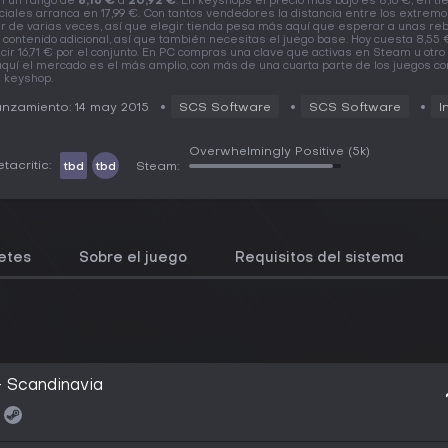
n un rango de
8,16 €
a
20,92 €
. En keyshops el precio más bajo es 8,16 €, en t
iciales arranca en 17,99 €. Con tantos vendedores la distancia entre los extrem
r de varias veces, así que elegir tienda pesa más aquí que esperar a unas reb
 contenido adicional, así que también necesitas el juego base. Hoy cuesta 8,55 
cir 16,71 € por el conjunto. En PC compras una clave que activas en Steam u otro 
aquí el mercado es el más amplio, con más de una cuarta parte de los juegos co
 keyshop.
nzamiento: 14 may 2015
SCS Software
SCS Software
I
Overwhelmingly Positive
(5k)
tacritic:
tbd
tbd
Steam:
etes
Sobre el juego
Requisitos del sistema
- Scandinavia