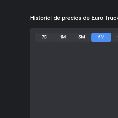
Historial de precios de Euro Truc
7D
1M
3M
6M