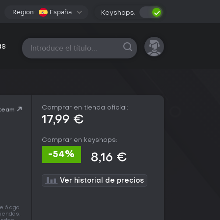
Region:
España
Keyshops:
Todas las plataformas
as
Comprar en tienda oficial:
Steam
17,99 €
Comprar en keyshops:
-54%
8,16 €
Ver historial de precios
e 6 ago
iendas,