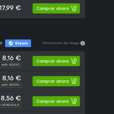
17,99 €
Comprar ahora
Información de riesgo:
M:
Steam
8,16 €
Comprar ahora
 with XDD10
8,16 €
Comprar ahora
 with XDD10
8,56 €
Comprar ahora
th XD8DEALS