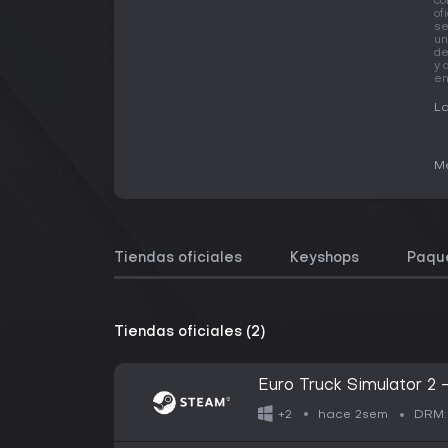
co
of
se
un
de
y 
en
La
Me
Tiendas oficiales
Keyshops
Paqu
Tiendas oficiales (2)
Euro Truck Simulator 2 
hace 2sem
+2
DRM: