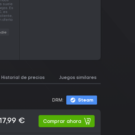
iendas
os suele
ajas. Es
€, es
cliente,
n oferta
ndie
Historial de precios
Juegos similares
DRM:
Steam
17,99 €
Comprar ahora