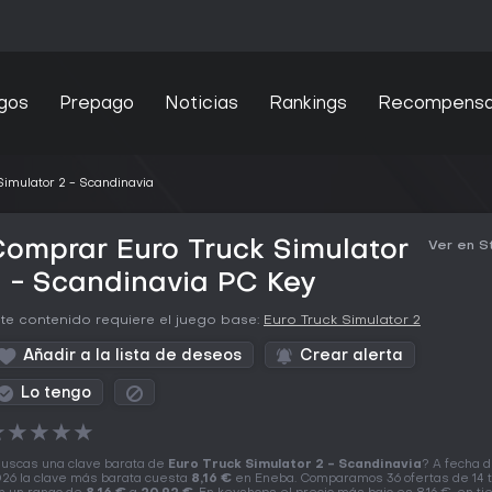
gos
Prepago
Noticias
Rankings
Recompens
Simulator 2 - Scandinavia
omprar Euro Truck Simulator
Ver en 
 - Scandinavia PC Key
te contenido requiere el juego base:
Euro Truck Simulator 2
Añadir a la lista de deseos
Crear alerta
Lo tengo
★
★
★
★
★
uscas una clave barata de
Euro Truck Simulator 2 - Scandinavia
? A fecha d
26 la clave más barata cuesta
8,16 €
en Eneba. Comparamos 36 ofertas de 14 t