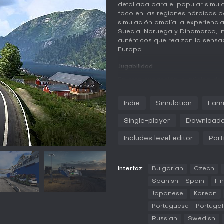
detallada para el popular simu
foco en las regiones nórdicas pa
simulación amplía la experiencia
Suecia, Noruega y Dinamarca, i
auténticos que realzan la sensa
Europa.
Jugabilidad
En esta expansión, el núcleo de
por paisajes variados mientras 
enfrentan a mecánicas de condu
Indie
Simulation
Fami
tráfico, vigilar el combustible y
cambiantes que impactan la visib
Single-player
Downloada
terminales de ferries permiten
costeras, abriendo rutas hacia p
Includes level editor
Part
Reino Unido. Con más de 80 tip
maquinaria, materiales de const
resultan variadas y ligadas a la
Interfaz:
Bulgarian
Czech
de luz mejorados y efectos clim
terreno revisados que pasan d
Spanish - Spain
Fi
septentrionales con formaciones 
Japanese
Korean
serpenteantes. Nuevos modelos
ganado y camiones, incrementan 
Portuguese - Portugal
ampliado de conductores IA ani
Russian
Swedish