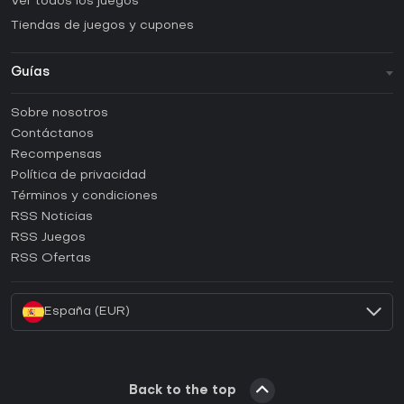
Ver todos los juegos
Tiendas de juegos y cupones
Guías
FAQ
Sobre nosotros
Guías y tutoriales
Contáctanos
¿Cómo activar una CD Key de Steam?
Recompensas
¿Cómo activar una CD Key de Epic Games?
Política de privacidad
Términos y condiciones
¿Cómo activar una CD Key de GOG?
RSS Noticias
¿Cómo activar una CD Key de Ubisoft Connect?
RSS Juegos
¿Cómo activar una CD Key de EA App?
RSS Ofertas
¿Cómo activar una CD Key de Battle.net?
España (EUR)
Back to the top