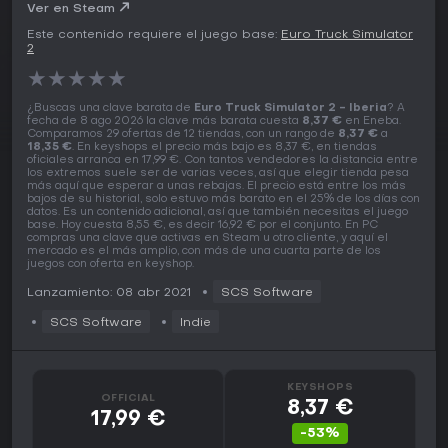
Ver en Steam
Este contenido requiere el juego base:
Euro Truck Simulator
2
★
★
★
★
★
¿Buscas una clave barata de
Euro Truck Simulator 2 - Iberia
? A
fecha de 8 ago 2026 la clave más barata cuesta
8,37 €
en Eneba.
Comparamos 29 ofertas de 12 tiendas, con un rango de
8,37 €
a
18,35 €
. En keyshops el precio más bajo es 8,37 €, en tiendas
oficiales arranca en 17,99 €. Con tantos vendedores la distancia entre
los extremos suele ser de varias veces, así que elegir tienda pesa
más aquí que esperar a unas rebajas. El precio está entre los más
bajos de su historial, solo estuvo más barato en el 25% de los días con
datos. Es un contenido adicional, así que también necesitas el juego
base. Hoy cuesta 8,55 €, es decir 16,92 € por el conjunto. En PC
compras una clave que activas en Steam u otro cliente, y aquí el
mercado es el más amplio, con más de una cuarta parte de los
juegos con oferta en keyshop.
Lanzamiento: 08 abr 2021
SCS Software
SCS Software
Indie
KEYSHOPS
OFFICIAL
8,37 €
17,99 €
-53%