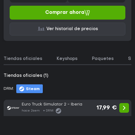
Comprar ahora
Ver historial de precios
Tiendas oficiales
Keyshops
Paquetes
So
Tiendas oficiales (1)
DRM:
Steam
Euro Truck Simulator 2 - Iberia
17,99 €
hace 2sem
DRM: