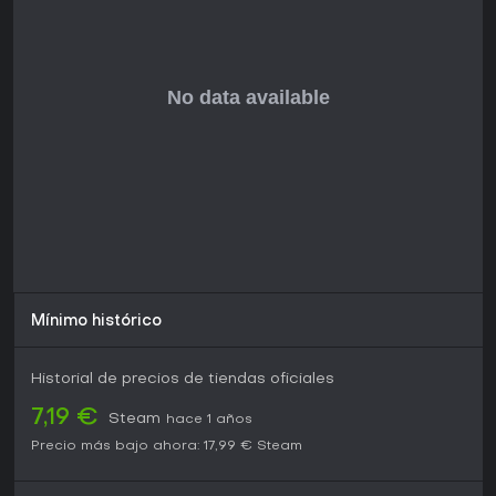
actualizaciones continuas que lo mantienen fresco hasta
2026, es ideal para fans del gameplay metódico. Si
prefieres títulos de alta acción, puede no convencerte, pero
para entusiastas de la simulación en busca de nuevos
territorios, ofrece horas de trucking absorbente por una
región bellamente renderizada.
Mínimo histórico
Historial de precios de tiendas oficiales
7,19 €
Steam
hace 1 años
Precio más bajo ahora:
17,99 €
Steam