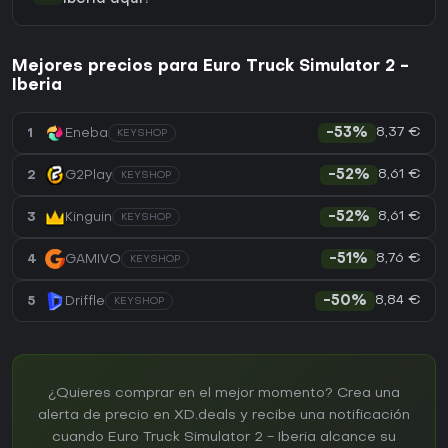
Mejores precios para Euro Truck Simulator 2 -
Iberia
8,37 €
1
Eneba
-53%
KEYSHOP
8,61 €
2
G2Play
-52%
KEYSHOP
8,61 €
3
Kinguin
-52%
KEYSHOP
8,76 €
4
GAMIVO
-51%
KEYSHOP
8,84 €
5
Driffle
-50%
KEYSHOP
¿Quieres comprar en el mejor momento? Crea una
alerta de precio en XD.deals y recibe una notificación
cuando Euro Truck Simulator 2 - Iberia alcance su