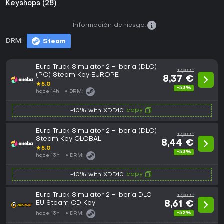
Keyshops (28)
Información de riesgo:
DRM:
Steam
Euro Truck Simulator 2 - Iberia (DLC)
17,99 €
(PC) Steam Key EUROPE
8,37 €
★
5.0
-53%
hace 14h
DRM:
copy
-10% with XDD10
Euro Truck Simulator 2 - Iberia (DLC)
17,99 €
Steam Key GLOBAL
8,44 €
★
5.0
-53%
hace 13h
DRM:
copy
-10% with XDD10
Euro Truck Simulator 2 - Iberia DLC
17,99 €
EU Steam CD Key
8,61 €
-52%
hace 13h
DRM: