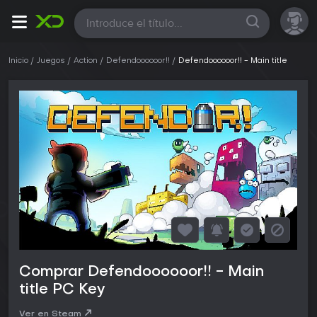
Todas
Inicio
Juegos
Action
Defendoooooor!!
Defendoooooor!! - Main title
Comprar Defendoooooor!! - Main
title PC Key
Ver en Steam