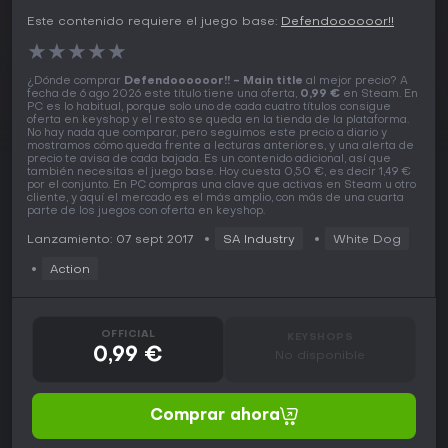
Este contenido requiere el juego base:
Defendoooooor!!
★
★
★
★
★
¿Dónde comprar
Defendoooooor!! - Main title
al mejor precio? A
fecha de 6 ago 2026 este título tiene una oferta,
0,99 €
en Steam. En
PC es lo habitual, porque solo uno de cada cuatro títulos consigue
oferta en keyshop y el resto se queda en la tienda de la plataforma.
No hay nada que comparar, pero seguimos este precio a diario y
mostramos cómo queda frente a lecturas anteriores, y una alerta de
precio te avisa de cada bajada. Es un contenido adicional, así que
también necesitas el juego base. Hoy cuesta 0,50 €, es decir 1,49 €
por el conjunto. En PC compras una clave que activas en Steam u otro
cliente, y aquí el mercado es el más amplio, con más de una cuarta
parte de los juegos con oferta en keyshop.
Lanzamiento: 07 sept 2017
SA Industry
White Dog
Action
OFFICIAL
KEYSHOPS
0,99 €
No disponible
Comprar ahora