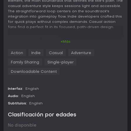
element, the main soundtrack that defines the title's path. The
casual adventure style keeps sessions light and accessible.
The straightforward loop centers on the soundtrack's
integration into gameplay flow. Indie developers crafted this
for quick plays without complex demands. Casual action
fans find a perfect fit in its focused, path-driven design.
Defendoooooor!! Main Title
+Más
This DLC includes the game main soundtrack named
Action
Indie
Casual
Adventure
Defendors PATH!
Family Sharing
Single-player
Downloadable Content
Interfaz:
English
Audio:
English
Subtítulos:
English
Clasificación por edades
No disponible