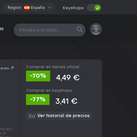
Region:
España
Keyshops:
Todas las plataformas
as
Comprar en tienda oficial:
Steam
-70%
4,49 €
Comprar en keyshops:
-77%
3,41 €
Ver historial de precios
cha de 7
e 10