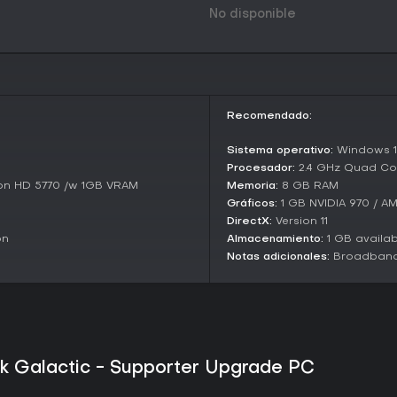
mediante tuberías. Salvage Oper
No disponible
equipamiento. Point Extraction e
antes de que se agote el tiemp
mientras avanza. Elimination se 
Industrial Sabotage interrumpe l
ocultos con equipo especializad
recursos con condiciones de alt
todos los modos para otorgar r
Recomendado:
modifican los parámetros de la 
Sistema operativo:
Windows 10
Seasons and Ongoing Support
Procesador:
2.4 GHz Quad Co
Las actualizaciones de tempor
on HD 5770 /w 1GB VRAM
Memoria:
8 GB RAM
sistema de progresión gratuito.
Gráficos:
1 GB NVIDIA 970 / 
temporadas activas o volver a l
DirectX:
Version 11
misiones. Estas actualizaciones
on
Almacenamiento:
1 GB availa
ambientales y recompensas que se
Notas adicionales:
Broadband 
equipo de desarrollo publica par
mejoran la calidad de vida y añ
constante de novedades sin nec
¿Merece la pena?
Deep Rock Galactic ofrece sesi
ck Galactic - Supporter Upgrade PC
trabajo en equipo y en estructur
fomentan la especialización y l