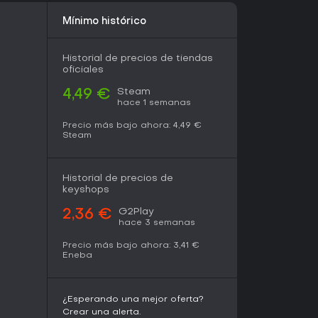
ral hace que cuevas y encuentros resulten
ntenido estacional gratuito mantiene el juego en
Mínimo histórico
ecompensas. Las reseñas destacan la sinergia
sférica de las cuevas y el satisfactorio ciclo de
La experiencia resulta ideal para quienes
Historial de precios de tiendas
 coordinado con elementos de gestión de
oficiales
igue siendo viable gracias a la ayuda de Bosco,
mente con un equipo completo. Las
Steam
4,49 €
a buena acogida de la comunidad garantizan un
hace 1 semanas
s se sientan atraídos por su enfoque en minería
Precio más bajo ahora:
4,49 €
Steam
Historial de precios de
keyshops
G2Play
2,36 €
hace 3 semanas
Precio más bajo ahora:
3,41 €
Eneba
¿Esperando una mejor oferta?
Crear una alerta.