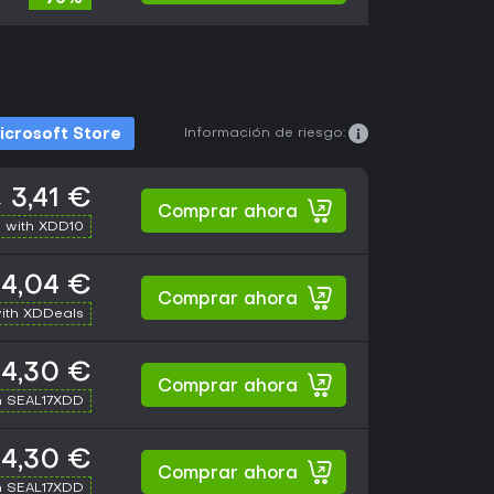
Información de riesgo:
icrosoft Store
3,41 €
€
Comprar ahora
 with XDD10
4,04 €
Comprar ahora
ith XDDeals
4,30 €
Comprar ahora
h SEAL17XDD
4,30 €
Comprar ahora
h SEAL17XDD