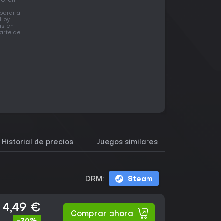
 €, en
perar a
 Hoy
as en
parte de
Historial de precios
Juegos similares
DRM:
Steam
4,49 €
Comprar ahora
-70%