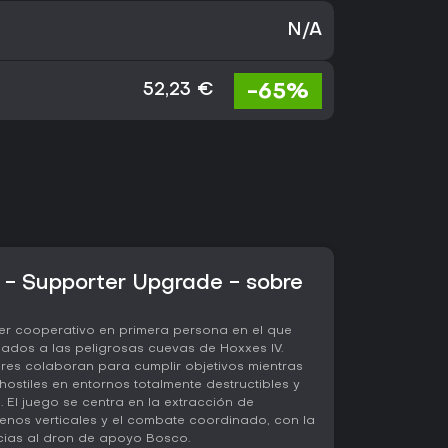
N/A
-65%
52,23 €
 - Supporter Upgrade - sobre
er cooperativo en primera persona en el que
ados a las peligrosas cuevas de Hoxxes IV.
res colaboran para cumplir objetivos mientras
ostiles en entornos totalmente destructibles y
El juego se centra en la extracción de
renos verticales y el combate coordinado, con la
acias al dron de apoyo Bosco.