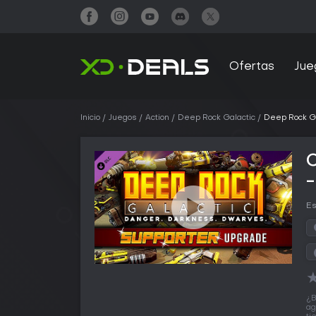
Ofertas
Jue
Inicio
Juegos
Action
Deep Rock Galactic
Deep Rock Ga
Es
¿B
ag