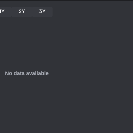
partida. La generación procedu
distintos en cada intento. El co
evolución con nuevos retos y r
1Y
2Y
3Y
entre clases, la exploración atmo
extraer minerales bajo presión. 
buscan un shooter multijugador
recursos. El modo en solitario s
aunque el juego brilla especial
actualizaciones constantes y l
valor a largo plazo para quiene
y combate.