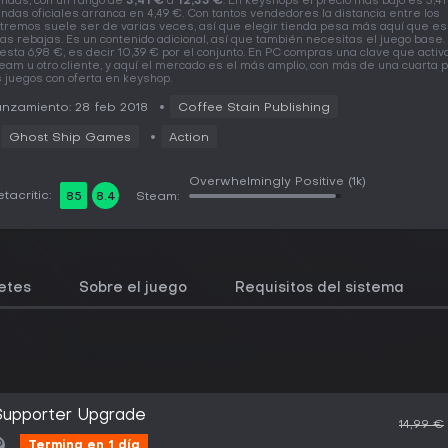
endas, con un rango de
3,41 €
a
12,33 €
. En keyshops el precio más bajo es 3,41
endas oficiales arranca en 4,49 €. Con tantos vendedores la distancia entre los
tremos suele ser de varias veces, así que elegir tienda pesa más aquí que es
as rebajas. Es un contenido adicional, así que también necesitas el juego base.
esta 6,98 €, es decir 10,39 € por el conjunto. En PC compras una clave que activ
eam u otro cliente, y aquí el mercado es el más amplio, con más de una cuarta 
s juegos con oferta en keyshop.
nzamiento: 28 feb 2018
Coffee Stain Publishing
Ghost Ship Games
Action
Overwhelmingly Positive
(1k)
tacritic:
85
8.4
Steam:
etes
Sobre el juego
Requisitos del sistema
Supporter Upgrade
14,99 €
Termina en 1 día