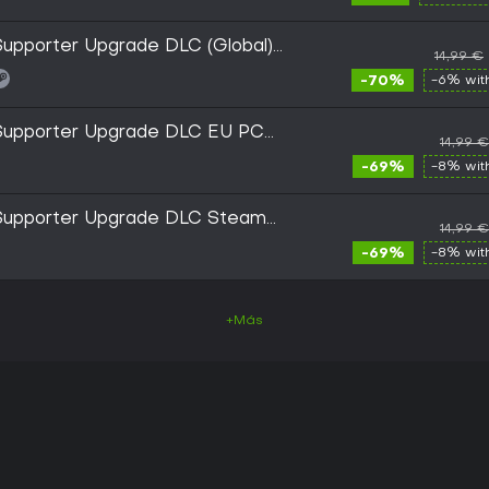
upporter Upgrade DLC (Global)
14,99 €
Key
-70%
-6% wi
Supporter Upgrade DLC EU PC
14,99 €
-69%
-8% wi
Supporter Upgrade DLC Steam
14,99 €
-69%
-8% wi
+Más