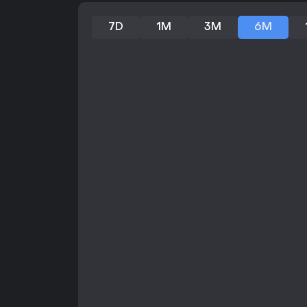
7D
1M
3M
6M