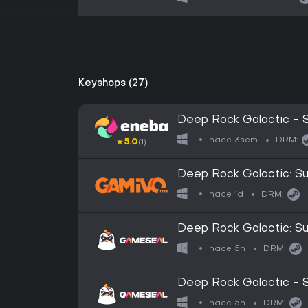
Keyshops (27)
Deep Rock Galactic - 
Key GLOBAL
hace 3sem
DRM:
★
5.0
(1)
Deep Rock Galactic: S
Gift)
hace 1d
DRM:
Deep Rock Galactic: Su
Steam Gift - GLOBAL
hace 5h
DRM:
Deep Rock Galactic - 
Steam Gift - EU
hace 5h
DRM: