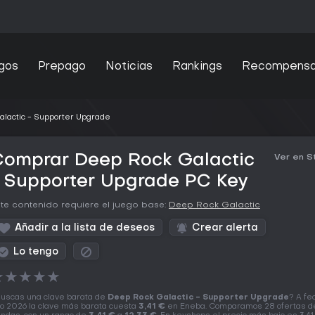
gos
Prepago
Noticias
Rankings
Recompens
lactic - Supporter Upgrade
Comprar Deep Rock Galactic
Ver en 
- Supporter Upgrade PC Key
te contenido requiere el juego base:
Deep Rock Galactic
Añadir a la lista de deseos
Crear alerta
Lo tengo
★
★
★
★
★
uscas una clave barata de
Deep Rock Galactic - Supporter Upgrade
? A fe
o 2026 la clave más barata cuesta
3,41 €
en Eneba. Comparamos 28 ofertas d