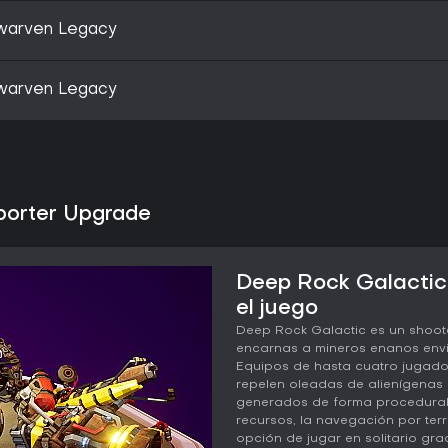
warven Legacy
warven Legacy
porter Upgrade
Deep Rock Galactic
el juego
Deep Rock Galactic es un shoot
encarnas a mineros enanos envi
Equipos de hasta cuatro jugado
repelen oleadas de alienígenas h
generados de forma procedural. 
recursos, la navegación por ter
opción de jugar en solitario gr