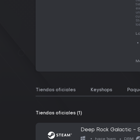
ti
ti
ex
un
cu
St
lo
La
Me
Tiendas oficiales
Keyshops
Paqu
Tiendas oficiales (1)
Deep Rock Galactic - 
hace 1sem
DRM: