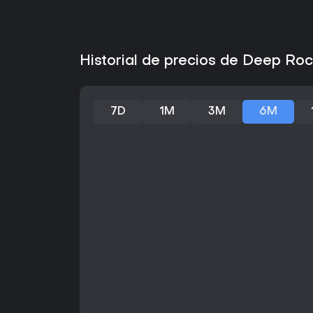
Historial de precios de Deep Ro
7D
1M
3M
6M