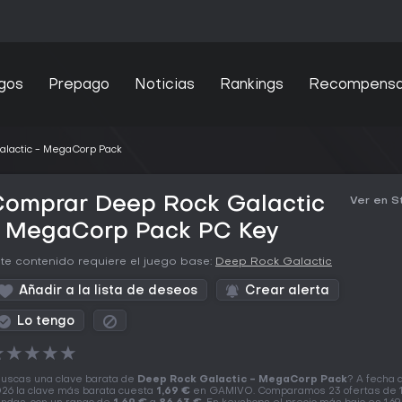
gos
Prepago
Noticias
Rankings
Recompens
alactic - MegaCorp Pack
Comprar Deep Rock Galactic
Ver en 
- MegaCorp Pack PC Key
te contenido requiere el juego base:
Deep Rock Galactic
Añadir a la lista de deseos
Crear alerta
Lo tengo
★
★
★
★
★
uscas una clave barata de
Deep Rock Galactic - MegaCorp Pack
? A fecha 
26 la clave más barata cuesta
1,69 €
en GAMIVO. Comparamos 23 ofertas de 1