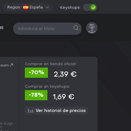
Region:
España
Keyshops:
Todas las plataformas
as
Comprar en tienda oficial:
Steam
-70%
2,39 €
Comprar en keyshops:
-78%
1,69 €
Ver historial de precios
de 8 ago
1