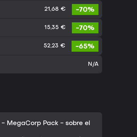
-70%
21,68 €
-70%
15,35 €
-65%
52,23 €
N/A
 - MegaCorp Pack - sobre el