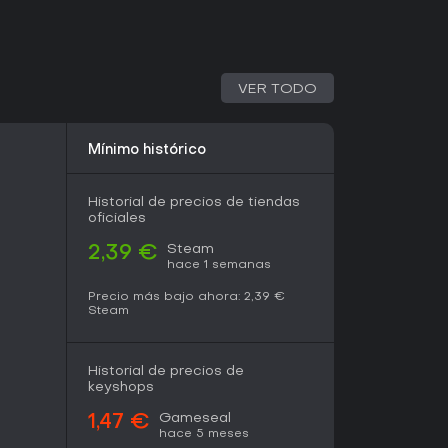
edad procedural. Las opiniones recientes
ones cortas y rejugables, así como la
 en torno a objetivos compartidos. El título
o con nuevo contenido de temporada hasta
l Great Egg Hunt. Está pensado para grupos que
VER TODO
abajo en equipo, en lugar de multijugador
 solo jugador. Quienes disfrutan gestionando
adas intensas encontrarán profundidad en los
Mínimo histórico
cadores de misión. La experiencia base funciona
tinuo garantiza nuevos desafíos tanto para
s que regresan.
Historial de precios de tiendas
oficiales
Steam
2,39 €
hace 1 semanas
Precio más bajo ahora:
2,39 €
Steam
Historial de precios de
keyshops
Gameseal
1,47 €
hace 5 meses