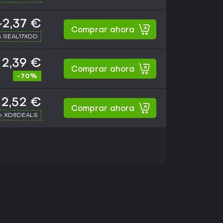
~2,37 €
Comprar ahora
h SEAL17XDD
2,39 €
Comprar ahora
-70%
2,52 €
Comprar ahora
th XD8DEALS