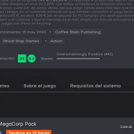
endas, con un rango de
1,69 €
a
86,63 €
. En keyshops el precio más bajo es 1,69
endas oficiales arranca en 2,39 €. Con tantos vendedores la distancia entre los
tremos suele ser de varias veces, así que elegir tienda pesa más aquí que es
as rebajas. Es un contenido adicional, así que también necesitas el juego base.
esta 6,90 €, es decir 8,59 € por el conjunto. En PC compras una clave que activ
eam u otro cliente, y aquí el mercado es el más amplio, con más de una cuarta 
s juegos con oferta en keyshop.
nzamiento: 13 may 2020
Coffee Stain Publishing
Ghost Ship Games
Action
Overwhelmingly Positive
(445)
tacritic:
85
8.4
Steam:
etes
Sobre el juego
Requisitos del sistema
 MegaCorp Pack
7,99 €
Termina en 13 horas