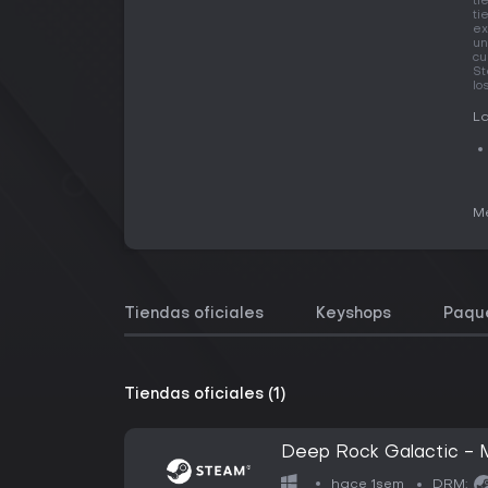
ti
ti
ex
un
cu
St
lo
La
Me
Tiendas oficiales
Keyshops
Paqu
Tiendas oficiales (1)
Deep Rock Galactic -
hace 1sem
DRM: