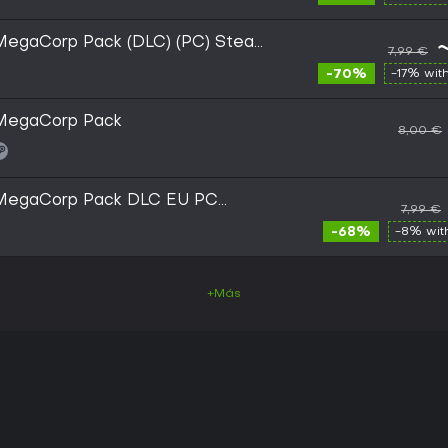
MegaCorp Pack (DLC) (PC) Steam
7,99 €
-70%
-17% wit
 MegaCorp Pack
8,00 €
 MegaCorp Pack DLC EU PC
7,99 €
-68%
-8% wi
+Más