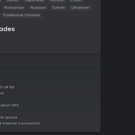
n
Italian
Japanese
Korean
Polish
a de un mineral concreto mientras se repele el
Romanian
Russian
Turkish
Ukrainian
te en localizar y recuperar huevos alienígenas
Traditional Chinese
vas. Salvage Operation se centra en encontrar y
es fallidas anteriores. Otros tipos de misión
s como recolectar minerales raros o eliminar
dades
adores también pueden enfrentarse a Deep
iones con dificultad y modificadores crecientes.
encias y anomalías aleatorias que alteran el
 o las condiciones del entorno, haciendo que
o tras muchas repeticiones.
 un sistema de temporadas gratuito que rota
mporada 06, titulada Relics of Hoxxes, añadió
nibles junto a las temporadas anteriores. El
 64 Bit
temporadas activas en cualquier momento fuera
re
btenidos se destinan a modificaciones de armas
que la experiencia sirve para subir de nivel las
El juego recibe actualizaciones periódicas que
adeon 290
igos y modificadores de misión sin necesidad
eder al contenido principal.
ble space
Internet connection
xperiencia cooperativa sólida gracias a las