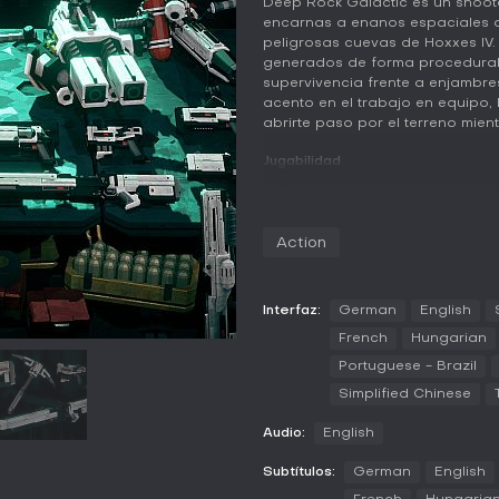
Deep Rock Galactic es un shoot
encarnas a enanos espaciales q
peligrosas cuevas de Hoxxes IV
generados de forma procedural
supervivencia frente a enjambres
acento en el trabajo en equipo, 
abrirte paso por el terreno mien
Jugabilidad
La acción se centra en descend
cápsula de descenso, completar 
obtenidos. Cada una de las cua
Action
propias que fomentan la coordi
usa bengalas para iluminar zona
construye plataformas temporal
tirolinas para cruzar grietas. El 
Interfaz:
German
English
caminos con explosivos. En soli
French
Hungarian
encarga de las tareas de miner
Portuguese - Brazil
destructibles, lo que permite m
rutas o derrumbando secciones 
Simplified Chinese
incluye mejoras de armas, venta
sin alterar el ciclo principal de 
Audio:
English
Modos de juego
Subtítulos:
German
English
Las misiones varían en objetivos