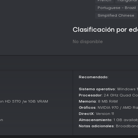
French
Hungaria
que reunir una cantidad concret
Portuguese - Brazil
ataque enemigo. Egg Hunt consis
Simplified Chinese
de nidos repartidos por las cue
reparar equipo perdido en mision
incorporan objetivos secundario
Clasificación por e
amenazas específicas. Los jug
Dives, que encadenan varias mis
No disponible
Todos los modos incluyen advert
comportamiento de los enemigos
cada partida sea distinta inclus
Progression and Seasons
Los jugadores avanzan mediante
Recomendado:
contenido y recompensas. La Te
nuevas misiones y desafíos dispo
Sistema operativo:
Windows 10
sistema permite cambiar entre 
Procesador:
2.4 GHz Quad Co
de las misiones. Los recursos o
y opciones cosméticas, mientras 
on HD 5770 /w 1GB VRAM
Memoria:
8 MB RAM
clases y desbloquear ventajas. 
Gráficos:
NVIDIA 970 / AMD R
incorporan nuevos biomas, enem
DirectX:
Version 11
de compras adicionales para acc
on
Almacenamiento:
1 GB availa
Notas adicionales:
Broadband 
¿Merece la pena?
Deep Rock Galactic ofrece una e