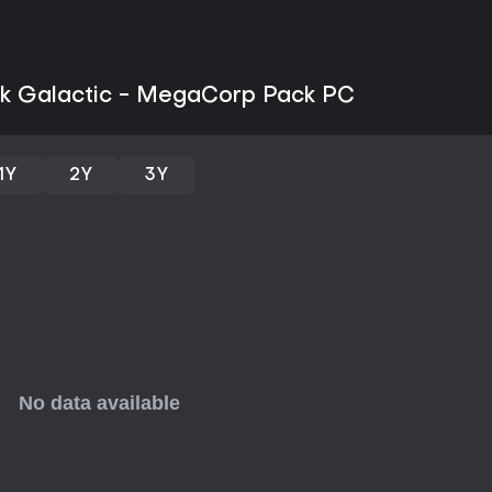
sinergias entre clases y la vari
destacan lo adictivo de sus misi
comunidad amistosa que se forma
sigue recibiendo soporte activ
ck Galactic - MegaCorp Pack PC
2026, incluidos eventos como e
buscan acción centrada en el tr
competitivo o campañas para un
recursos mientras combaten ole
sistemas de mejora y los modifi
1Y
2Y
3Y
por sí sola, y el desarrollo con
jugadores nuevos como para lo