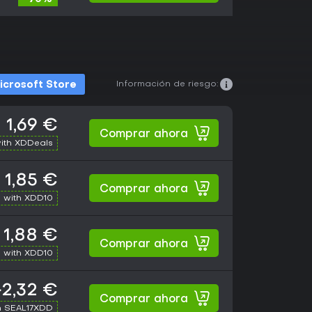
Información de riesgo:
icrosoft Store
1,69 €
Comprar ahora
ith XDDeals
1,85 €
Comprar ahora
 with XDD10
1,88 €
Comprar ahora
 with XDD10
~2,32 €
Comprar ahora
h SEAL17XDD