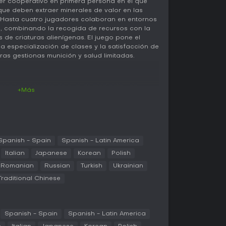
er cooperativo en primera persona en el que
ue deben extraer minerales de valor en las
. Hasta cuatro jugadores colaboran en entornos
, combinando la recogida de recursos con la
 de criaturas alienígenas. El juego pone el
la especialización de clases y la satisfacción de
tras gestionas munición y salud limitadas.
er a los sistemas de cuevas mediante una
+Más
los objetivos y regresar con los recursos
tro clases cuenta con herramientas y armas
nación. El Scout se desplaza con un gancho y
s oscuras. El Engineer despliega torretas y
es. El Gunner aporta potencia de fuego y
Driller destaca por excavar túneles y abrir
Spanish - Spain
Spanish - Latin America
tario, un robot de apoyo llamado Bosco se
Italian
Japanese
Korean
Polish
ía y combate. Los entornos son completamente
Romanian
Russian
Turkish
Ukrainian
odificar el campo de batalla abriendo nuevas
para frenar a los enemigos. La progresión
Traditional Chinese
jas y overclocks que cambian el estilo de juego
minería y disparos.
Spanish - Spain
Spanish - Latin America
 principales y peligros. En Mining Expedition hay