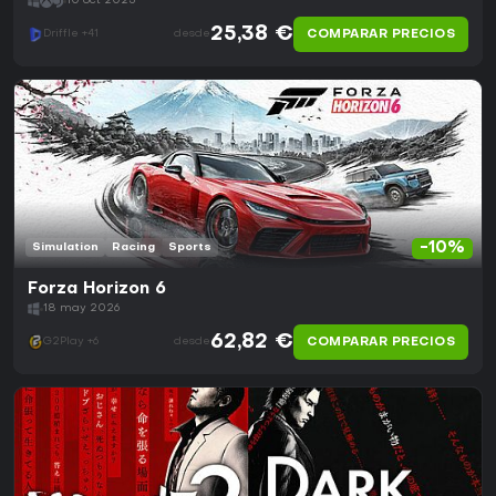
10 oct 2025
25,38 €
COMPARAR PRECIOS
Driffle +41
desde
-10%
Simulation
Racing
Sports
Forza Horizon 6
18 may 2026
62,82 €
COMPARAR PRECIOS
G2Play +6
desde