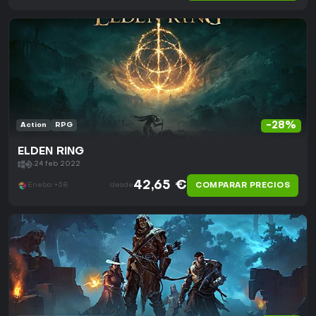
-28%
Action
RPG
ELDEN RING
24 feb 2022
42,65 €
COMPARAR PRECIOS
Eneba +38
desde