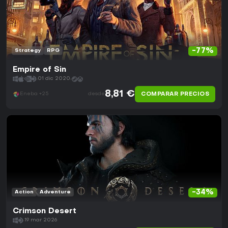
-77%
Strategy
RPG
Empire of Sin
01 dic 2020
8,81 €
COMPARAR PRECIOS
Eneba +25
desde
-34%
Action
Adventure
Crimson Desert
19 mar 2026