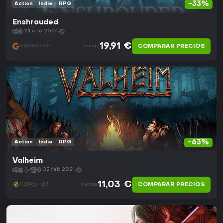
-33%
Action
Indie
RPG
Enshrouded
24 ene 2024
19,91 €
COMPARAR PRECIOS
GAMIVO +27
desde
-63%
Action
Indie
RPG
Valheim
02 feb 2021
11,03 €
COMPARAR PRECIOS
G2Play +33
desde