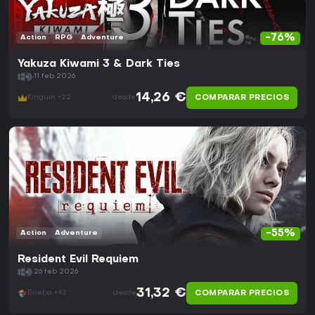
-76%
Action
RPG
Adventure
Yakuza Kiwami 3 & Dark Ties
11 feb 2026
14,26 €
COMPARAR PRECIOS
Kinguin +22
desde
-55%
Action
Adventure
Resident Evil Requiem
26 feb 2026
31,32 €
COMPARAR PRECIOS
Eneba +42
desde