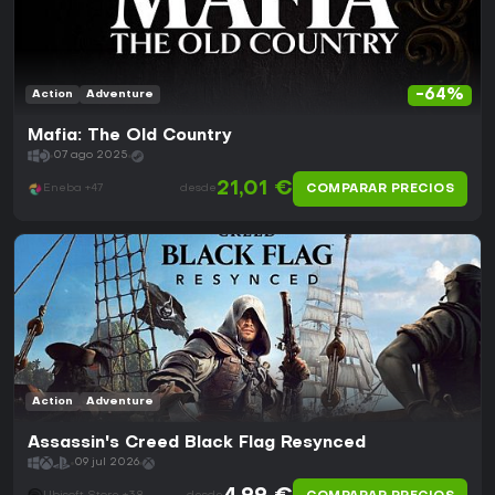
-64%
Action
Adventure
Mafia: The Old Country
07 ago 2025
21,01 €
COMPARAR PRECIOS
Eneba +47
desde
Action
Adventure
Assassin's Creed Black Flag Resynced
09 jul 2026