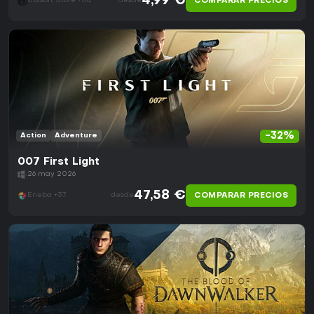
4,99 €
COMPARAR PRECIOS
Ubisoft Store +38
desde
-32%
Action
Adventure
007 First Light
26 may 2026
47,58 €
COMPARAR PRECIOS
Eneba +37
desde