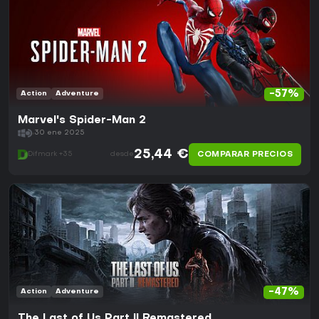
-57%
Action
Adventure
Marvel's Spider-Man 2
30 ene 2025
25,44 €
COMPARAR PRECIOS
Difmark +35
desde
-47%
Action
Adventure
The Last of Us Part II Remastered