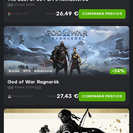
03 abr 2025
26,49 €
COMPARAR PRECIOS
Eneba +35
desde
-54%
Action
RPG
Adventure
God of War Ragnarök
19 sept 2024
27,43 €
COMPARAR PRECIOS
Gameseal +41
desde