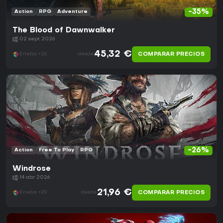
-35%
Action
RPG
Adventure
The Blood of Dawnwalker
02 sept 2026
45,32 €
COMPARAR PRECIOS
Eneba +26
desde
-26%
Action
Free To Play
RPG
Windrose
14 abr 2026
21,96 €
COMPARAR PRECIOS
Eneba +29
desde