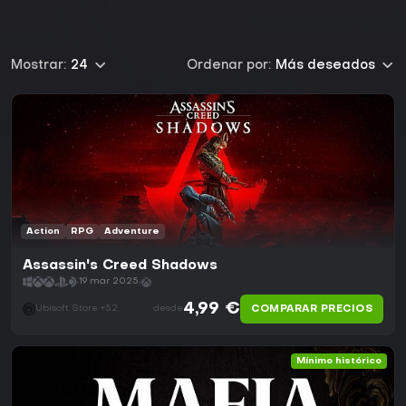
Mostrar:
24
Ordenar por:
Más deseados
Action
RPG
Adventure
Assassin's Creed Shadows
19 mar 2025
4,99 €
COMPARAR PRECIOS
Ubisoft Store +52
desde
Mínimo histórico