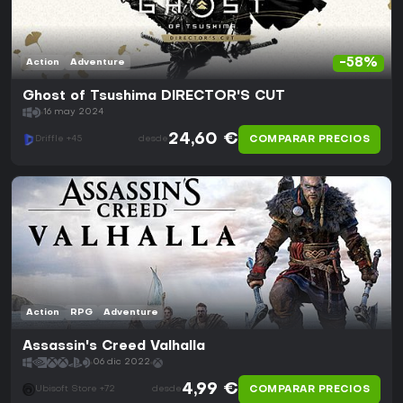
-58%
Action
Adventure
Ghost of Tsushima DIRECTOR'S CUT
16 may 2024
24,60 €
COMPARAR PRECIOS
Driffle +45
desde
Action
RPG
Adventure
Assassin's Creed Valhalla
06 dic 2022
4,99 €
COMPARAR PRECIOS
Ubisoft Store +72
desde