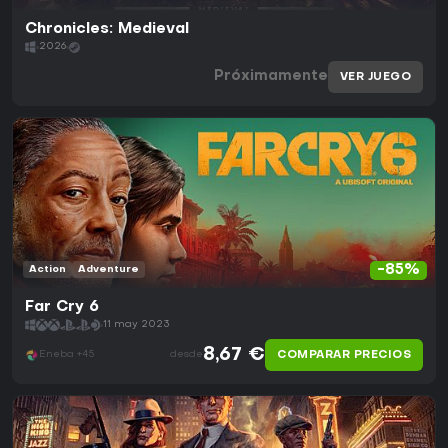
Chronicles: Medieval
2026
Próximamente
VER JUEGO
-85%
Action
Adventure
Far Cry 6
11 may 2023
8,67 €
COMPARAR PRECIOS
Eneba +45
desde