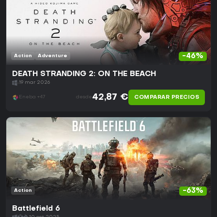
-46%
Action
Adventure
DEATH STRANDING 2: ON THE BEACH
19 mar 2026
42,87 €
COMPARAR PRECIOS
Eneba +47
desde
-63%
Action
Battlefield 6