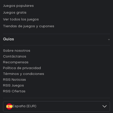
Juegos populares
Juegos gratis
Ver todos los juegos
Tiendas de juegos y cupones
Guías
FAQ
Sobre nosotros
Guías y tutoriales
Contáctanos
¿Cómo activar una CD Key de Steam?
Recompensas
¿Cómo activar una CD Key de Epic Games?
Política de privacidad
Términos y condiciones
¿Cómo activar una CD Key de GOG?
RSS Noticias
¿Cómo activar una CD Key de Ubisoft Connect?
RSS Juegos
¿Cómo activar una CD Key de EA App?
RSS Ofertas
¿Cómo activar una CD Key de Battle.net?
España (EUR)