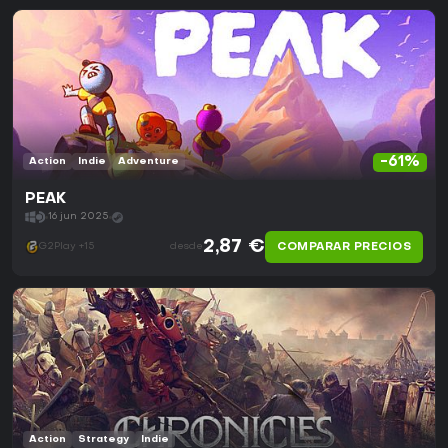
-61%
Action
Indie
Adventure
PEAK
16 jun 2025
2,87 €
COMPARAR PRECIOS
G2Play +15
desde
Action
Strategy
Indie