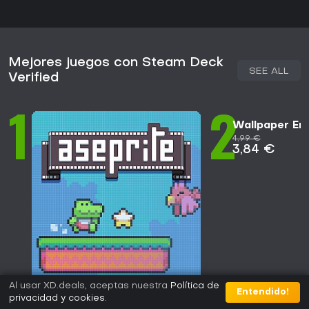
Mejores juegos con Steam Deck
SEE ALL
Verified
1
2
Wallpaper En
4,99 €
3,84 €
Al usar XD.deals, aceptas nuestra
Política de
Entendido!
privacidad y cookies
.