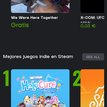
We Were Here Together
X-COM: UFO 
4,99 €
Gratis
0,03 €
Mejores juegos indie en Steam
SEE ALL
1
2