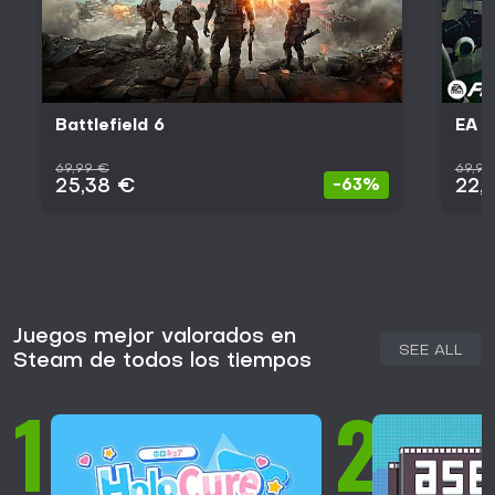
Battlefield 6
EA 
69,99 €
69,99
25,38 €
22,
-63%
Juegos mejor valorados en
SEE ALL
Steam de todos los tiempos
1
2