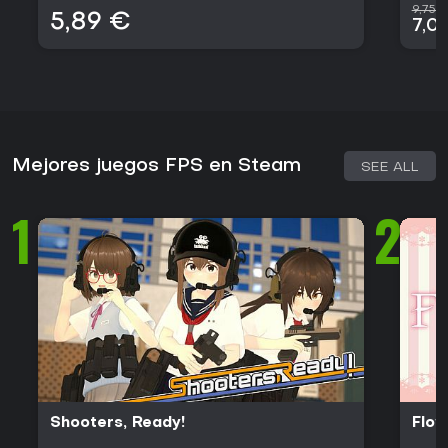
9,75 
5,89 €
7,0
Mejores juegos FPS en Steam
SEE ALL
1
2
Shooters, Ready!
Flow