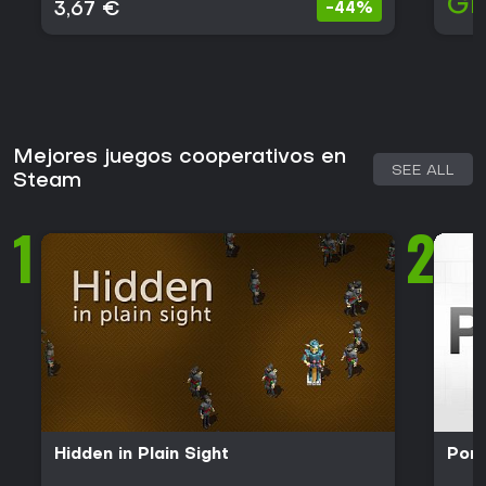
Gr
3,67 €
-44%
Mejores juegos cooperativos en
SEE ALL
Steam
1
2
Hidden in Plain Sight
Port