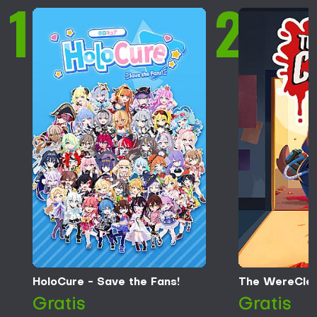
1
2
HoloCure - Save the Fans!
The WereCle
Gratis
Gratis