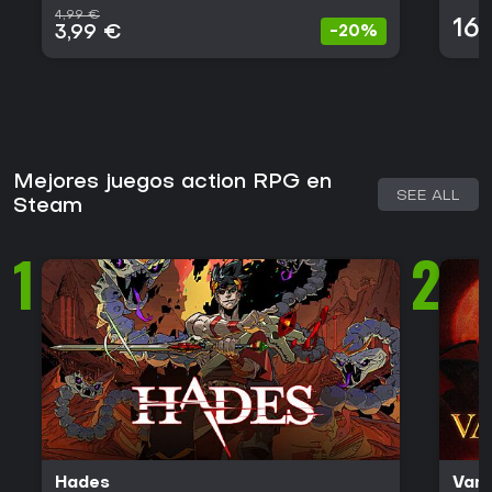
4,99 €
16
3,99 €
-20%
Mejores juegos action RPG en
SEE ALL
Steam
1
2
Hades
Vamp