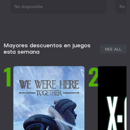
No disponible
No d
Mayores descuentos en juegos
SEE ALL
esta semana
1
2