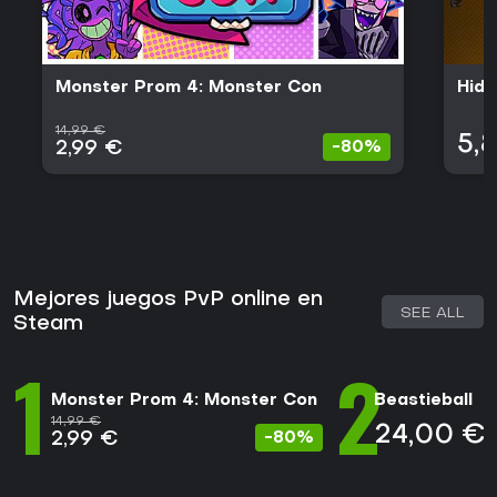
Monster Prom 4: Monster Con
Hidd
14,99 €
5,
2,99 €
-80%
Mejores juegos PvP online en
SEE ALL
Steam
1
2
Monster Prom 4: Monster Con
Beastieball
14,99 €
24,00 €
2,99 €
-80%