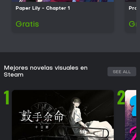
Paper Lily - Chapter 1
Proj
Gratis
Gr
Mejores novelas visuales en
SEE ALL
Steam
1
2