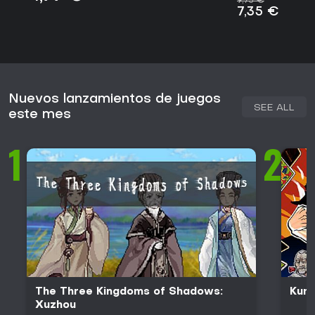
9,75 €
7,35 €
Nuevos lanzamientos de juegos
SEE ALL
este mes
1
2
The Three Kingdoms of Shadows:
Kung
Xuzhou