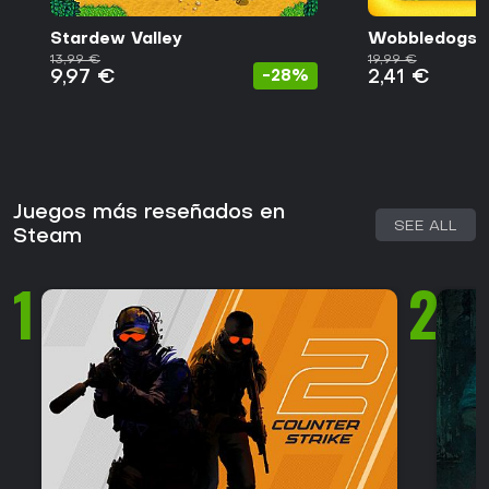
Stardew Valley
Wobbledogs
13,99 €
19,99 €
9,97 €
2,41 €
-28%
Juegos más reseñados en
SEE ALL
Steam
1
2