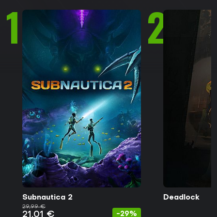
1
2
Subnautica 2
Deadlock
29,99 €
21,01 €
-29%