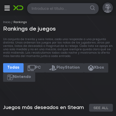
Todas
Inicio
Rankings
Rankings de juegos
Un conjunto de treinta y seis listas, cada una responde a una pregunta
distinta. Unas ordenan los juegos por las notas de los jugadores, otras por
ventas, listas de deseados o magnitud de la rebaja. Cada lista se apoya en
una sola medida y no en una mezcla, así que siempre queda claro qué se
está midiendo. Las recalculamos todas cada noche y mostramos la oferta
más barata del momento junto a cada entrada.
Todas
PC
PlayStation
Xbox
Nintendo
Juegos más deseados en Steam
SEE ALL