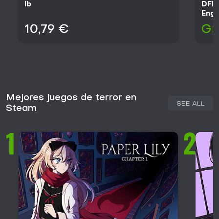
Ib
DFHa
Engi
10,79 €
Gr
Mejores juegos de terror en
SEE ALL
Steam
1
2