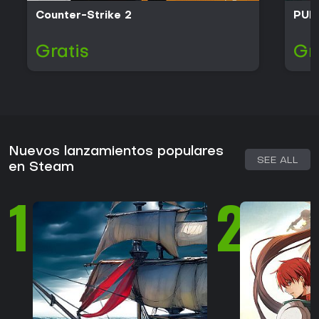
Counter-Strike 2
PUB
Gratis
Gr
Nuevos lanzamientos populares
SEE ALL
en Steam
1
2