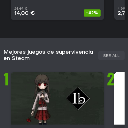
24,49 €
4,99 
14,00 €
2,7
-42%
Mejores juegos de supervivencia
SEE ALL
en Steam
1
2