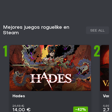
Mejores juegos roguelike en
SEE ALL
Steam
1
2
Hades
Vamp
24,49 €
4,99 
14,00 €
2,7
-42%