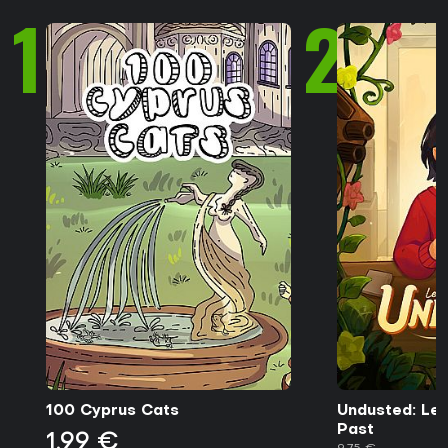
1
2
100 Cyprus Cats
Undusted: Let
Past
1,99 €