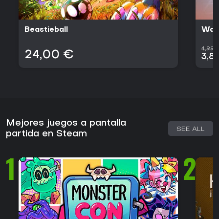
Beastieball
Wall
4,99 
24,00 €
3,8
Mejores juegos a pantalla
SEE ALL
partida en Steam
1
2