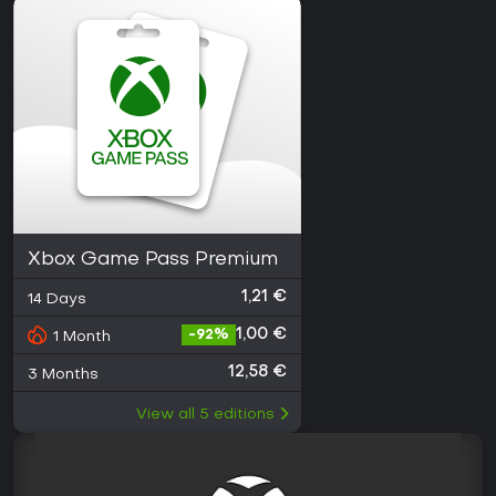
Xbox Game Pass Premium
1,21 €
14 Days
1,00 €
-
92
%
1 Month
12,58 €
3 Months
View all
5
editions