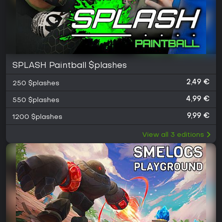
SPLASH Paintball $plashes
2,49 €
250 $plashes
4,99 €
550 $plashes
9,99 €
1200 $plashes
View all
3
editions