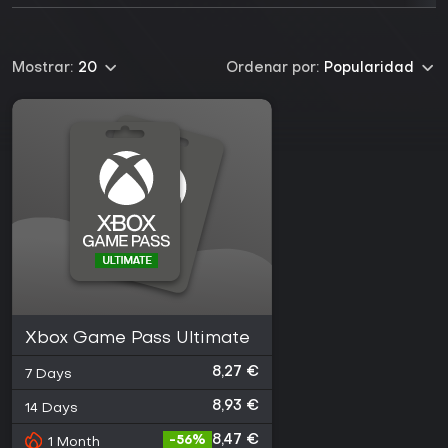
Mostrar:
20
Ordenar por:
Popularidad
Xbox Game Pass Ultimate
8,27 €
7 Days
8,93 €
14 Days
8,47 €
-
56
%
1 Month