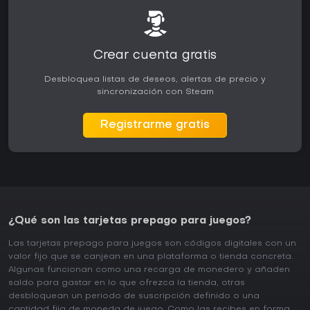
Crear cuenta gratis
Desbloquea listas de deseos, alertas de precio y
sincronización con Steam
Registrarme gratis
¿Qué son las tarjetas prepago para juegos?
Las tarjetas prepago para juegos son códigos digitales con un
valor fijo que se canjean en una plataforma o tienda concreta.
Algunas funcionan como una recarga de monedero y añaden
saldo para gastar en lo que ofrezca la tienda, otras
desbloquean un periodo de suscripción definido o una
cantidad fija de moneda de juego. Como las recibes en forma