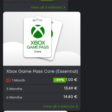
View all
6
editions
Xbox Game Pass Core (Essential)
1,00 €
-
89
%
1 Month
13,49 €
3 Months
14,40 €
6 Months
View all
6
editions