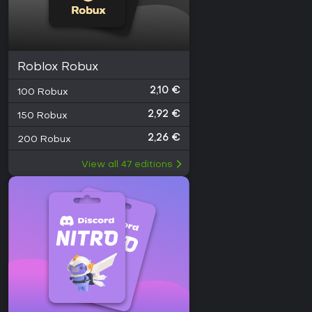
Roblox Robux
2,10 €
100 Robux
2,92 €
150 Robux
2,26 €
200 Robux
View all
47
editions