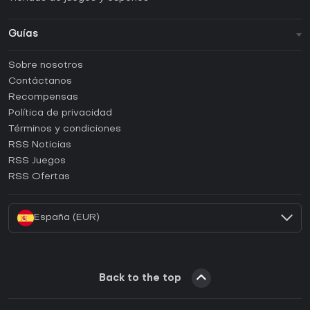
Guías
FAQ
Sobre nosotros
Guías y tutoriales
Contáctanos
¿Cómo activar una CD Key de Steam?
Recompensas
¿Cómo activar una CD Key de Epic Games?
Política de privacidad
Términos y condiciones
¿Cómo activar una CD Key de GOG?
RSS Noticias
¿Cómo activar una CD Key de Ubisoft Connect?
RSS Juegos
¿Cómo activar una CD Key de EA App?
RSS Ofertas
¿Cómo activar una CD Key de Battle.net?
España (EUR)
Back to the top