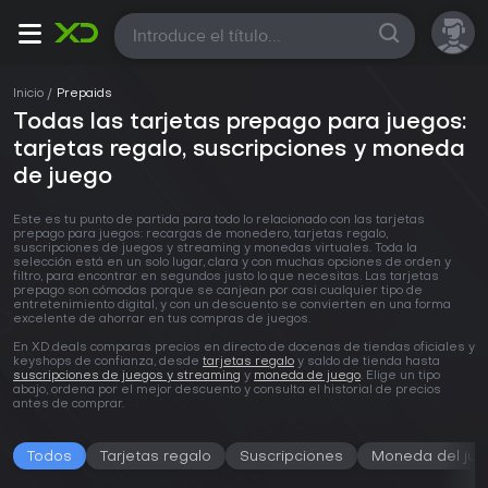
Todas
Inicio
Prepaids
Todas las tarjetas prepago para juegos:
tarjetas regalo, suscripciones y moneda
de juego
Este es tu punto de partida para todo lo relacionado con las tarjetas
prepago para juegos: recargas de monedero, tarjetas regalo,
suscripciones de juegos y streaming y monedas virtuales. Toda la
selección está en un solo lugar, clara y con muchas opciones de orden y
filtro, para encontrar en segundos justo lo que necesitas. Las tarjetas
prepago son cómodas porque se canjean por casi cualquier tipo de
entretenimiento digital, y con un descuento se convierten en una forma
excelente de ahorrar en tus compras de juegos.
En XD.deals comparas precios en directo de docenas de tiendas oficiales y
keyshops de confianza, desde
tarjetas regalo
y saldo de tienda hasta
suscripciones de juegos y streaming
y
moneda de juego
. Elige un tipo
abajo, ordena por el mejor descuento y consulta el historial de precios
antes de comprar.
Todos
Tarjetas regalo
Suscripciones
Moneda del ju