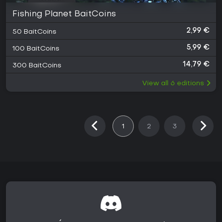
Fishing Planet BaitCoins
2,99 €
50 BaitCoins
5,99 €
100 BaitCoins
14,79 €
300 BaitCoins
View all
6
editions
1
2
3