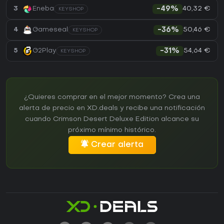
40,32 €
3
Eneba
-49%
KEYSHOP
50,46 €
4
Gameseal
-36%
KEYSHOP
54,64 €
5
G2Play
-31%
KEYSHOP
¿Quieres comprar en el mejor momento? Crea una
alerta de precio en XD.deals y recibe una notificación
cuando Crimson Desert Deluxe Edition alcance su
próximo mínimo histórico.
Crear alerta