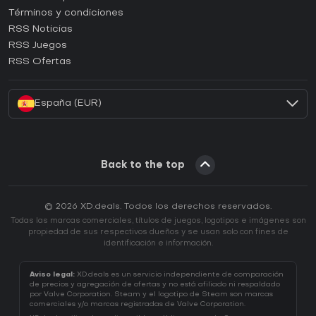
Términos y condiciones
¿Cómo activar una CD Key de GOG?
RSS Noticias
¿Cómo activar una CD Key de Ubisoft Connect?
RSS Juegos
¿Cómo activar una CD Key de EA App?
RSS Ofertas
¿Cómo activar una CD Key de Battle.net?
España (EUR)
Back to the top
© 2026 XD.deals. Todos los derechos reservados.
Todas las marcas comerciales, títulos de juegos, logotipos e imágenes son
propiedad de sus respectivos dueños y se usan solo con fines de
identificación e información.
Aviso legal:
XD.deals es un servicio independiente de comparación
de precios y agregación de ofertas y no está afiliado ni respaldado
por Valve Corporation. Steam y el logotipo de Steam son marcas
comerciales y/o marcas registradas de Valve Corporation.