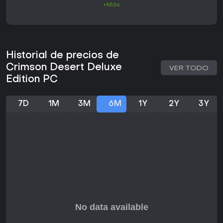
+Más
Jugabilidad
En esencia, Crimson Desert gira en torno a la exploración
de un enorme mundo abierto mientras te enfrentas a
combates y actividades secundarias. Comienzas con Kliff,
un mercenario en busca de venganza, y alternas entre tres
Historial de precios de
personajes jugables, cada uno con su propio árbol de
habilidades centrado en movilidad, combate y otras
Crimson Desert Deluxe
VER TODO
capacidades. El combate es en tiempo real, donde mejoras
Edition PC
armas y armaduras, y usas movimientos como embestidas
con escudo, patadas voladoras y agarres para
desplazarte y luchar. Las opciones de movilidad incluyen
7D
1M
3M
6M
1Y
2Y
3Y
volar o planear, ideales para recorrer el terreno o acercarte
a los enemigos.
Los encuentros con jefes adoptan un estilo más exigente
con varias fases, donde dependes de esquives y objetos
de curación para sobrevivir. Más allá de la acción, hay
puzles que suelen demandar soluciones creativas por las
limitaciones de stamina, aunque resultan algo torpes. La
gestión del inventario es clave, con espacio limitado que
obliga a priorizar objetos; un sistema de almacenamiento
añadido tras el lanzamiento alivia parte de esas
frustraciones.
Las actividades diarias aportan profundidad, como