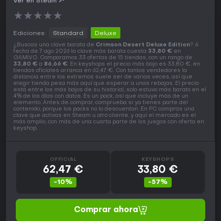
Ver en Steam
★
★
★
★
★
Ediciones:
Standard
Deluxe
¿Buscas una clave barata de
Crimson Desert Deluxe Edition
? A
fecha de 7 ago 2026 la clave más barata cuesta
33,80 €
en
GAMIVO. Comparamos 33 ofertas de 15 tiendas, con un rango de
33,80 €
a
86,66 €
. En keyshops el precio más bajo es 33,80 €, en
tiendas oficiales arranca en 62,47 €. Con tantos vendedores la
distancia entre los extremos suele ser de varias veces, así que
elegir tienda pesa más aquí que esperar a unas rebajas. El precio
está entre los más bajos de su historial, solo estuvo más barato en el
4% de los días con datos. Es un pack, así que incluye más de un
elemento. Antes de comprar, comprueba si ya tienes parte del
contenido, porque los packs no lo descuentan. En PC compras una
clave que activas en Steam u otro cliente, y aquí el mercado es el
más amplio, con más de una cuarta parte de los juegos con oferta en
keyshop.
OFFICIAL
KEYSHOPS
62,47 €
33,80 €
-10%
-57%
Comprar ahora