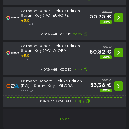
Crimson Desert Deluxe Edition
79,99 €
Steam Key (PC) EUROPE
50,75 €
★
5.0
-36%
hace 6d
copy
-10% with XDD10
Crimson Desert Deluxe Edition
79,99 €
Steam Key (PC) GLOBAL
50,82 €
★
5.0
-36%
hace 8h
copy
-10% with XDD10
Crimson Desert | Deluxe Edition
79,99 €
53,36 €
(PC) - Steam Key - GLOBAL
-33%
hace 2d
copy
-8% with G2A8XDD
+Más