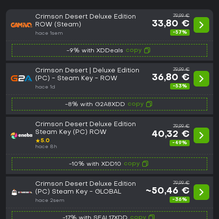
Crimson Desert Deluxe Edition
79,99 €
33,80 €
ROW (Steam)
-57%
hace 1sem
copy
-9% with XDDeals
Crimson Desert | Deluxe Edition
79,99 €
36,80 €
(PC) - Steam Key - ROW
-53%
hace 1d
copy
-8% with G2A8XDD
Crimson Desert Deluxe Edition
79,99 €
Steam Key (PC) ROW
40,32 €
★
5.0
-49%
hace 8h
copy
-10% with XDD10
Crimson Desert Deluxe Edition
79,99 €
~50,46 €
(PC) Steam Key - GLOBAL
-36%
hace 2sem
copy
-17% with SEAL17XDD