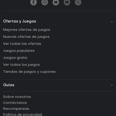
Ofertas y Juegos
Mejores ofertas de juegos
Nuevas ofertas de juegos
Ver todas las ofertas
Juegos populares
Juegos gratis
Ver todos los juegos
Tiendas de juegos y cupones
Guías
FAQ
Sobre nosotros
Guías y tutoriales
Contáctanos
¿Cómo activar una CD Key de Steam?
Recompensas
¿Cómo activar una CD Key de Epic Games?
Política de privacidad