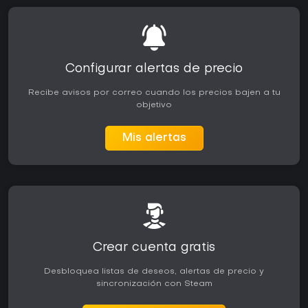
Si te gustan los juegos single-player masivos con grinding
intenso y exploración al estilo MMO pero en solitario, este
podría encajarte, sobre todo con las correcciones post-
lanzamiento que mejoran la jugabilidad. Quienes busquen
Configurar alertas de precio
una narrativa pulida o acción fluida podrían encontrarlo
irregular. Con el soporte activo del desarrollador vía
Recibe avisos por correo cuando los precios bajen a tu
parches, tiene potencial para fans dedicados de aventuras
objetivo
profundas y extensas.
Mis alertas
Crear cuenta gratis
Desbloquea listas de deseos, alertas de precio y
sincronización con Steam