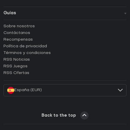
Guías
FAQ
Sobre nosotros
Guías y tutoriales
Contáctanos
¿Cómo activar una CD Key de Steam?
Recompensas
¿Cómo activar una CD Key de Epic Games?
Política de privacidad
Términos y condiciones
¿Cómo activar una CD Key de GOG?
RSS Noticias
¿Cómo activar una CD Key de Ubisoft Connect?
RSS Juegos
¿Cómo activar una CD Key de EA App?
RSS Ofertas
¿Cómo activar una CD Key de Battle.net?
España (EUR)
Back to the top