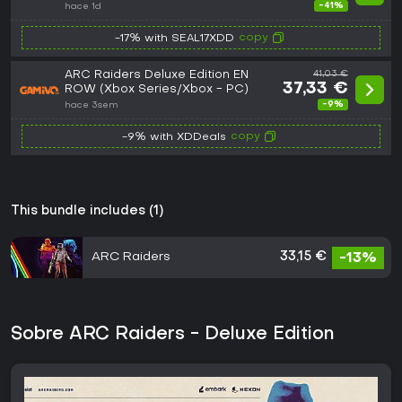
Store Key - EU
-41%
hace 1d
copy
-17% with SEAL17XDD
ARC Raiders Deluxe Edition EN
41,03 €
37,33 €
ROW (Xbox Series/Xbox - PC)
-9%
hace 3sem
copy
-9% with XDDeals
This bundle includes (1)
ARC Raiders
33,15 €
-13%
Sobre ARC Raiders - Deluxe Edition