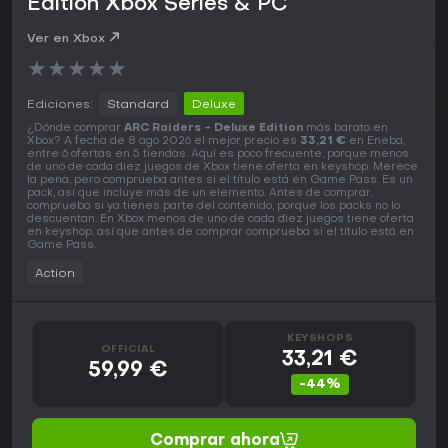
Edition Xbox Series & PC
Ver en Xbox
★
★
★
★
★
Ediciones:
Standard
Deluxe
¿Dónde comprar
ARC Raiders - Deluxe Edition
más barato en
Xbox? A fecha de 8 ago 2026 el mejor precio es
33,21 €
en Eneba,
entre 6 ofertas en 5 tiendas. Aquí es poco frecuente, porque menos
de uno de cada diez juegos de Xbox tiene oferta en keyshop. Merece
la pena, pero comprueba antes si el título está en Game Pass. Es un
pack, así que incluye más de un elemento. Antes de comprar,
comprueba si ya tienes parte del contenido, porque los packs no lo
descuentan. En Xbox menos de uno de cada diez juegos tiene oferta
en keyshop, así que antes de comprar comprueba si el título está en
Game Pass.
Action
KEYSHOPS
OFFICIAL
33,21 €
59,99 €
-44%
Comprar ahora