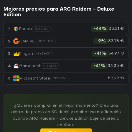
Mejores precios para ARC Raiders - Deluxe
Edition
33,21 €
1
Eneba
-44%
KEYSHOP
33,78 €
2
GAMIVO
-9%
KEYSHOP
34,97 €
3
Kinguin
-41%
KEYSHOP
35,36 €
4
Gameseal
-41%
KEYSHOP
59,99 €
5
Microsoft Store
OFFICIAL
¿Quieres comprar en el mejor momento? Crea una
alerta de precio en XD.deals y recibe una notificación
cuando ARC Raiders - Deluxe Edition baje de precio
en Xbox.