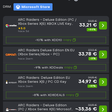
DRM:
Microsoft Store
ARC Raiders - Deluxe Edition (PC /
59,99 €
Xbox Series X|S) XBOX LIVE Key
33,21 €
EUROPE
★
5.0
-44%
hace 5d
copy
-10% with XDD10
ARC Raiders Deluxe Edition EN EU
37,13 €
33,78 €
(Xbox Series/Xbox - PC)
-9%
hace 2sem
copy
-9% with XDDeals
ARC Raiders: Deluxe Edition EU
59,99 €
34,97 €
Xbox Series X|S / PC CD Key
-41%
hace 2sem
copy
-8% with XD8DEALS
ARC Raiders - Deluxe Edition
59,99 €
~35,36 €
(PC / Xbox Series X|S) Microsoft