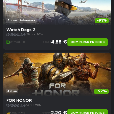
-91%
Action
Adventure
Watch Dogs 2
28 nov 2016
4,85 €
COMPARAR PRECIOS
Difmark +41
desde
-92%
Action
FOR HONOR
13 feb 2017
2,20 €
COMPARAR PRECIOS
Kinguin +43
desde