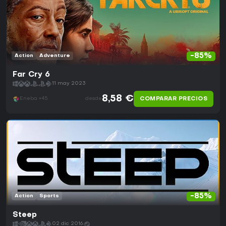
-85%
Action
Adventure
Far Cry 6
11 may 2023
8,58 €
COMPARAR PRECIOS
Eneba +45
desde
-85%
Action
Sports
Steep
02 dic 2016