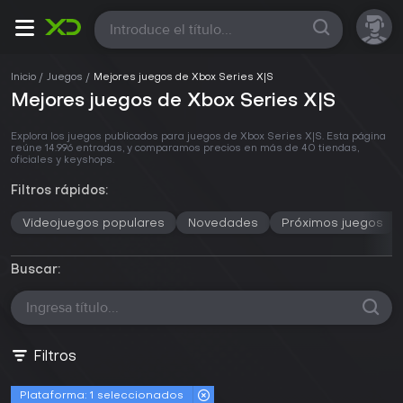
Todas
Inicio
Juegos
Mejores juegos de Xbox Series X|S
Mejores juegos de Xbox Series X|S
Explora los juegos publicados para juegos de Xbox Series X|S. Esta página
reúne 14.996 entradas, y comparamos precios en más de 40 tiendas,
oficiales y keyshops.
Filtros rápidos:
Videojuegos populares
Novedades
Próximos juegos
Buscar:
Filtros
Plataforma:
1 seleccionados