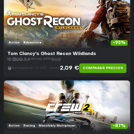
-95%
Action
Adventure
Tom Clancy's Ghost Recon Wildlands
06 mar 2017
2,09 €
COMPARAR PRECIOS
Gamesplanet US +58
desde
-87%
Action
Racing
Massively Multiplayer