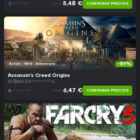
5,48 €
COMPARAR PRECIOS
Driffle +49
desde
-89%
Action
RPG
Adventure
Assassin's Creed Origins
26 oct 2017
6,47 €
COMPARAR PRECIOS
Eneba +54
desde