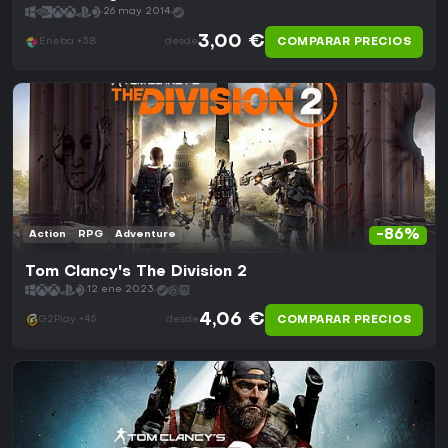
26 may 2014
3,00 €
COMPARAR PRECIOS
Eneba +38
desde
-86%
Action
RPG
Adventure
Tom Clancy's The Division 2
12 ene 2023
4,06 €
COMPARAR PRECIOS
G2Play +45
desde