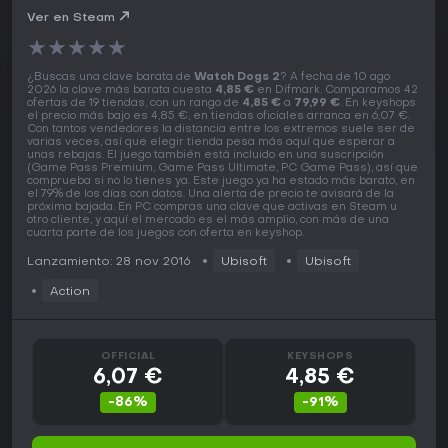
Ver en Steam
★
★
★
★
★
¿Buscas una clave barata de
Watch Dogs 2
? A fecha de 10 ago
2026 la clave más barata cuesta
4,85 €
en Difmark. Comparamos 42
ofertas de 19 tiendas, con un rango de
4,85 €
a
79,99 €
. En keyshops
el precio más bajo es 4,85 €, en tiendas oficiales arranca en 6,07 €.
Con tantos vendedores la distancia entre los extremos suele ser de
varias veces, así que elegir tienda pesa más aquí que esperar a
unas rebajas. El juego también está incluido en una suscripción
(Game Pass Premium, Game Pass Ultimate, PC Game Pass), así que
comprueba si no lo tienes ya. Este juego ya ha estado más barato, en
el 79% de los días con datos. Una alerta de precio te avisará de la
próxima bajada. En PC compras una clave que activas en Steam u
otro cliente, y aquí el mercado es el más amplio, con más de una
cuarta parte de los juegos con oferta en keyshop.
Lanzamiento: 28 nov 2016
Ubisoft
Ubisoft
Action
OFFICIAL
KEYSHOPS
6,07 €
4,85 €
-86%
-91%