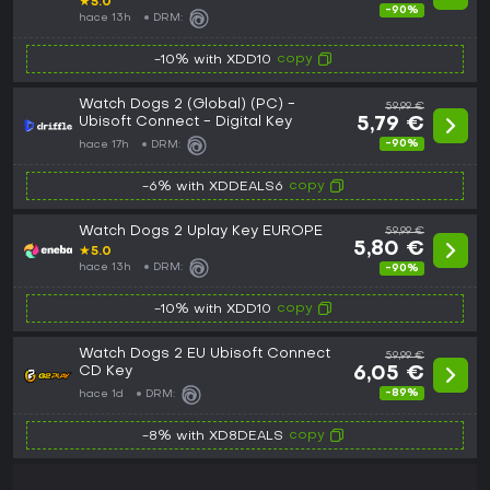
★
5.0
-90%
hace 13h
DRM:
copy
-10% with XDD10
Watch Dogs 2 (Global) (PC) -
59,99 €
Ubisoft Connect - Digital Key
5,79 €
-90%
hace 17h
DRM:
copy
-6% with XDDEALS6
Watch Dogs 2 Uplay Key EUROPE
59,99 €
5,80 €
★
5.0
hace 13h
DRM:
-90%
copy
-10% with XDD10
Watch Dogs 2 EU Ubisoft Connect
59,99 €
CD Key
6,05 €
-89%
hace 1d
DRM:
copy
-8% with XD8DEALS