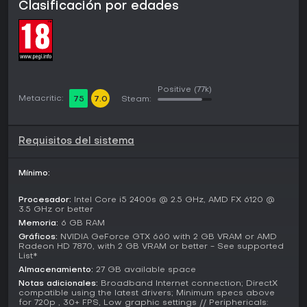
Clasificación por edades
premia la experimentación, como encadenar hacks para
provocar reacciones en cadena en complejos enemigos.
Discusiones recientes de jugadores resaltan cómo esto
genera una sensación de patio de juegos, con rutas
variadas hacia los objetivos que mantienen las partidas
frescas incluso años después.
Positive
(77k)
Modos de juego
Metacritic:
75
7.0
Steam:
La campaña individual es el eje central, centrada en la
lucha de Dedsec contra corporaciones que explotan ctOS
2.0. Las misiones combinan tareas narrativas con objetivos
Requisitos del sistema
abiertos, a menudo con infiltraciones o robos de datos.
Mínimo:
Las opciones multijugador incluyen modos cooperativos
para que amigos se unan en misiones, compartiendo hacks
y estrategias de forma fluida. El multijugador competitivo
Procesador:
Intel Core i5 2400s @ 2.5 GHz, AMD FX 6120 @
3.5 GHz or better
enfrenta a jugadores en escenarios de rivalidad, con
tensión añadida por invasiones o persecuciones. Estos
Memoria:
6 GB RAM
modos se integran en el mundo abierto sin pantallas de
Gráficos:
NVIDIA GeForce GTX 660 with 2 GB VRAM or AMD
Radeon HD 7870, with 2 GB VRAM or better - See supported
carga, reforzando la sensación de conexión.
List*
Almacenamiento:
27 GB available space
Mechanics and Tools
Notas adicionales:
Broadband Internet connection; DirectX
Las mecánicas clave incluyen un árbol de habilidades que
compatible using the latest drivers; Minimum specs above
se ramifica en áreas como hacking de vehículos o mejoras
for 720p , 30+ FPS, Low graphic settings // Periphericals: