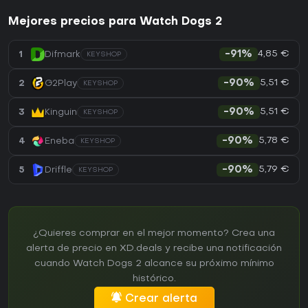
Mejores precios para Watch Dogs 2
4,85 €
1
Difmark
-91%
KEYSHOP
5,51 €
2
G2Play
-90%
KEYSHOP
5,51 €
3
Kinguin
-90%
KEYSHOP
5,78 €
4
Eneba
-90%
KEYSHOP
5,79 €
5
Driffle
-90%
KEYSHOP
¿Quieres comprar en el mejor momento? Crea una
alerta de precio en XD.deals y recibe una notificación
cuando Watch Dogs 2 alcance su próximo mínimo
histórico.
Crear alerta