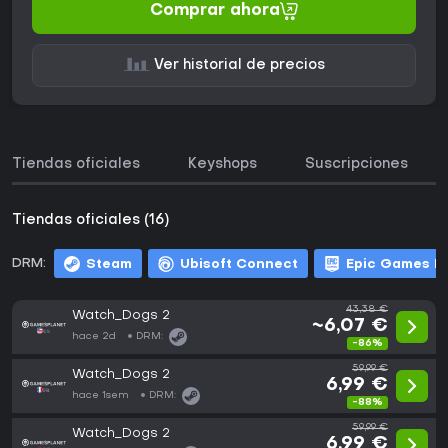
Comprar ahora
Ver historial de precios
Tiendas oficiales
Keyshops
Suscripciones
Tiendas oficiales (16)
DRM:
Steam
Ubisoft Connect
Epic Games L
43,38 €
Watch_Dogs 2
~6,07 €
hace 2d
DRM:
-86%
59,99 €
Watch_Dogs 2
6,99 €
hace 1sem
DRM:
-88%
59,99 €
Watch_Dogs 2
6,99 €