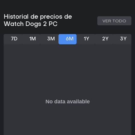
Si te gustan los títulos de acción y aventura con énfasis en
hacking y libertad en mundo abierto, este juego ofrece un
gran valor. Es ideal para exploradores en solitario o
Historial de precios de
sesiones cooperativas, aunque ya no recibe
VER TODO
Watch Dogs 2 PC
actualizaciones ni temporadas activas. Para entusiastas de
la tecnología, las mecánicas siguen siendo relevantes y
divertidas sin necesidad de soporte constante.
7D
1M
3M
6M
1Y
2Y
3Y