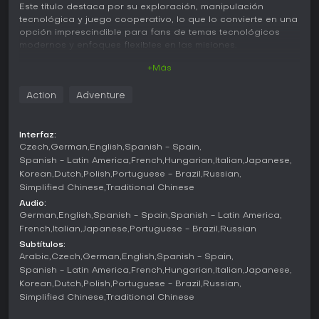
Este título destaca por su exploración, manipulación
tecnológica y juego cooperativo, lo que lo convierte en una
opción imprescindible para fans de temas tecnológicos
modernos y enfoques flexibles en las misiones.
+Más
Jugabilidad
En Watch Dogs 2, el núcleo del gameplay gira en torno a
Action
Adventure
hackear dispositivos conectados para superar desafíos y
cumplir objetivos. Marcus accede a elementos de la
infraestructura como semáforos, cámaras de seguridad y
Interfaz:
vehículos, utilizándolos para distraer enemigos o generar
Czech
German
English
Spanish - Spain
desvíos. El juego permite múltiples estilos de juego, desde
Spanish - Latin America
French
Hungarian
Italian
Japanese
infiltraciones sigilosas hasta enfrentamientos directos, con
Korean
Dutch
Polish
Portuguese - Brazil
Russian
herramientas como coches RC teledirigidos y drones
Simplified Chinese
Traditional Chinese
cuadricópteros para reconnaissance. Las habilidades se
mejoran con el tiempo, permitiendo personalizaciones como
Audio:
German
English
Spanish - Spain
Spanish - Latin America
drones más avanzados o derribos cuerpo a cuerpo
mejorados. El combate ofrece opciones no letales,
French
Italian
Japanese
Portuguese - Brazil
Russian
fomentando soluciones creativas en una recreación
Subtítulos:
vibrante y detallada de San Francisco.
Arabic
Czech
German
English
Spanish - Spain
Spanish - Latin America
French
Hungarian
Italian
Japanese
La exploración es abierta e interactiva, con actividades
Korean
Dutch
Polish
Portuguese - Brazil
Russian
secundarias repartidas por el mapa. Las mecánicas de
Simplified Chinese
Traditional Chinese
hacking se extienden a puzles ambientales, donde
manipular objetos lleva al éxito en las misiones. El sistema