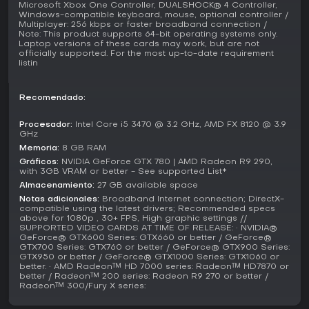
Microsoft Xbox One Controller, DUALSHOCK® 4 Controller,
de gadgets. Herramientas como armas impresas en 3D y
Windows-compatible keyboard, mouse, optional controller /
drones amplían las opciones tácticas, desbloqueadas
Multiplayer: 256 kbps or faster broadband connection /
mediante el progreso. Facciones como Dedsec se oponen
Note: This product supports 64-bit operating systems only.
a grupos ligados a ctOS, generando conflictos narrativos.
Laptop versions of these cards may work, but are not
officially supported. For the most up-to-date requirement
El juego también soporta Tobii Eye Tracking para
listin
interacciones intuitivas, como apuntar o seleccionar
objetivos con la mirada.
Recomendado:
Según fuentes verificadas, el sistema de hacking destaca
por su profundidad, permitiendo controlar los elementos
Procesador:
Intel Core i5 3470 @ 3.2 GHz, AMD FX 8120 @ 3.9
digitales de la ciudad. Esto se integra en el gameplay
GHz
general, donde la conciencia ambiental y decisiones
Memoria:
8 GB RAM
rápidas marcan el éxito.
Gráficos:
NVIDIA GeForce GTX 780 | AMD Radeon R9 290,
with 3GB VRAM or better - See supported List*
¿Merece la pena?
Almacenamiento:
27 GB available space
Watch Dogs 2 sigue envejeciendo bien en 2026, con
Notas adicionales:
Broadband Internet connection; DirectX-
puntuaciones de 75/100 en Metacritic para PC que reflejan
compatible using the latest drivers; Recommended specs
above for 1080p , 30+ FPS, High graphic settings //
una recepción generalmente favorable por sus mejoras
SUPPORTED VIDEO CARDS AT TIME OF RELEASE: • NVIDIA®
sobre el primer juego. Los jugadores elogian el entorno
GeForce® GTX600 Series: GTX660 or better / GeForce®
vibrante y la variedad de hacking, destacando que sigue
GTX700 Series: GTX760 or better / GeForce® GTX900 Series:
GTX950 or better / GeForce® GTX1000 Series: GTX1060 or
siendo atractivo para partidas no letales o desafíos
better. • AMD Radeon™ HD 7000 series: Radeon™ HD7870 or
creativos. Elecciones recientes de la comunidad, como el
better / Radeon™ 200 series: Radeon R9 270 or better /
Juego del Mes en Reddit de marzo de 2026, confirman el
Radeon™ 300/Fury X series:
interés continuo.