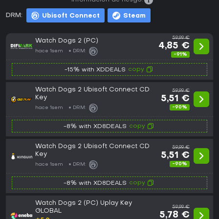
Información de riesgo:
DRM:
Ubisoft Connect
Steam
59,99 €
Watch Dogs 2 (PC)
4,85 €
hace 1sem
DRM:
-91%
copy
-15% with XDDEALS
Watch Dogs 2 Ubisoft Connect CD
59,99 €
Key
5,51 €
-90%
hace 1sem
DRM:
copy
-8% with XD8DEALS
Watch Dogs 2 Ubisoft Connect CD
59,99 €
Key
5,51 €
-90%
hace 1sem
DRM:
copy
-8% with XD8DEALS
Watch Dogs 2 (PC) Uplay Key
59,99 €
GLOBAL
5,78 €