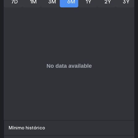
Exploración de un Chicago simulado con clima
7D
1M
3M
6M
1Y
2Y
3Y
dinámico
Mínimo histórico