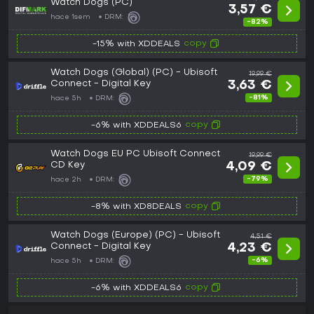
Watch Dogs (PC)
3,57 €
hace 1sem
DRM:
-82%
copy
-15% with XDDEALS
Watch Dogs (Global) (PC) - Ubisoft
19,99 €
Connect - Digital Key
3,63 €
-81%
hace 5h
DRM:
copy
-6% with XDDEALS6
Watch Dogs EU PC Ubisoft Connect
19,99 €
CD Key
4,09 €
-79%
hace 2h
DRM:
copy
-8% with XD8DEALS
Watch Dogs (Europe) (PC) - Ubisoft
4,51 €
Connect - Digital Key
4,23 €
-6%
hace 5h
DRM:
copy
-6% with XDDEALS6