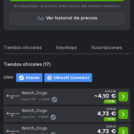
En keyshops, el precio está cerca del mínimo histórico.
Ver historial de precios
Tiendas oficiales
Keyshops
Suscripciones
Tiendas oficiales (17)
DRM:
Steam
Ubisoft Connect
17,33 €
Watch_Dogs
~4,10 €
hace 12h
DRM:
-76%
19,99 €
Watch_Dogs
4,73 €
hace 5d
DRM:
-76%
19,99 €
Watch_Dogs
4,73 €