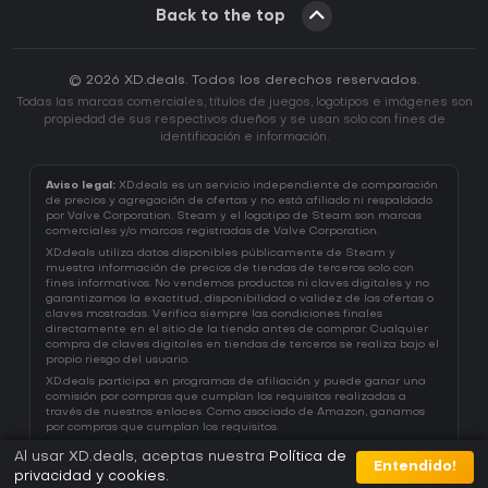
Back to the top
© 2026 XD.deals. Todos los derechos reservados.
Todas las marcas comerciales, títulos de juegos, logotipos e imágenes son
propiedad de sus respectivos dueños y se usan solo con fines de
identificación e información.
Aviso legal:
XD.deals es un servicio independiente de comparación
de precios y agregación de ofertas y no está afiliado ni respaldado
por Valve Corporation. Steam y el logotipo de Steam son marcas
comerciales y/o marcas registradas de Valve Corporation.
XD.deals utiliza datos disponibles públicamente de Steam y
muestra información de precios de tiendas de terceros solo con
fines informativos. No vendemos productos ni claves digitales y no
garantizamos la exactitud, disponibilidad o validez de las ofertas o
claves mostradas. Verifica siempre las condiciones finales
directamente en el sitio de la tienda antes de comprar. Cualquier
compra de claves digitales en tiendas de terceros se realiza bajo el
propio riesgo del usuario.
XD.deals participa en programas de afiliación y puede ganar una
comisión por compras que cumplan los requisitos realizadas a
través de nuestros enlaces. Como asociado de Amazon, ganamos
por compras que cumplan los requisitos.
Al usar XD.deals, aceptas nuestra
Política de
Entendido!
privacidad y cookies
.