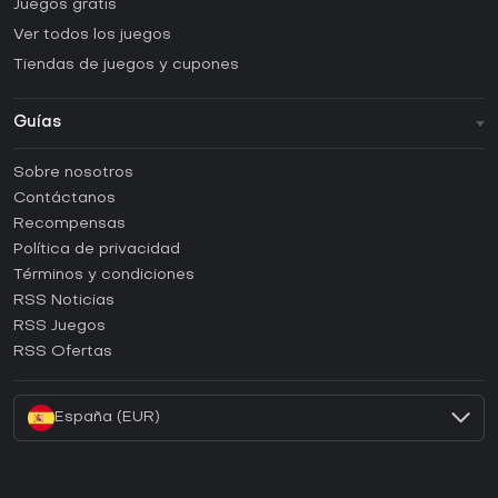
Juegos gratis
Ver todos los juegos
Tiendas de juegos y cupones
Guías
FAQ
Sobre nosotros
Guías y tutoriales
Contáctanos
¿Cómo activar una CD Key de Steam?
Recompensas
¿Cómo activar una CD Key de Epic Games?
Política de privacidad
Términos y condiciones
¿Cómo activar una CD Key de GOG?
RSS Noticias
¿Cómo activar una CD Key de Ubisoft Connect?
RSS Juegos
¿Cómo activar una CD Key de EA App?
RSS Ofertas
¿Cómo activar una CD Key de Battle.net?
España (EUR)