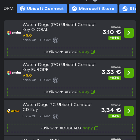
DRM:
Ubisoft Connect
Microsoft Store
Ste
Watch_Dogs (PC) Ubisoft Connect
19,99 €
Key GLOBAL
3,10 €
★
5.0
-84%
hace 3h
DRM:
copy
-10% with XDD10
Watch_Dogs (PC) Ubisoft Connect
19,99 €
Key EUROPE
3,33 €
★
5.0
-83%
hace 3h
DRM:
copy
-10% with XDD10
Watch Dogs PC Ubisoft Connect
19,99 €
CD Key
3,34 €
-83%
hace 2h
DRM:
copy
-8% with XD8DEALS
19,99 €