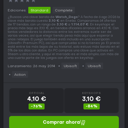
★
★
★
★
★
Ediciones:
Standard
Complete
¿Buscas una clave barata de
Watch_Dogs
? A fecha de 6 ago 2026 la
clave más barata cuesta
3,10 €
en Eneba. Comparamos 64 ofertas
de 17 tiendas, con un rango de
3,10 €
a
1.114,07 €
. En keyshops el
precio más bajo es 3,10 €, en tiendas oficiales arranca en 4,10 €. Con
tantos vendedores la distancia entre los extremos suele ser de
varias veces, así que elegir tienda pesa más aquí que esperar a
unas rebajas. El juego también está incluido en una suscripción
(Ubisoft+ Premium PC), así que comprueba si no lo tienes ya. El precio
está entre los más bajos de su historial, solo estuvo más barato en el
5% de los días con datos. En PC compras una clave que activas en
Steam u otro cliente, y aquí el mercado es el más amplio, con más de
una cuarta parte de los juegos con oferta en keyshop.
Lanzamiento: 26 may 2014
Ubisoft
Ubisoft
Action
OFFICIAL
KEYSHOPS
4,10 €
3,10 €
-76%
-84%
Comprar ahora