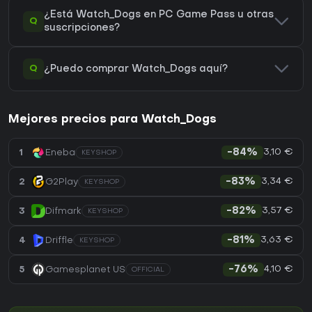
¿Está Watch_Dogs en PC Game Pass u otras
Q
suscripciones?
Q
¿Puedo comprar Watch_Dogs aquí?
Mejores precios para Watch_Dogs
3,10 €
1
Eneba
-84%
KEYSHOP
3,34 €
2
G2Play
-83%
KEYSHOP
3,57 €
3
Difmark
-82%
KEYSHOP
3,63 €
4
Driffle
-81%
KEYSHOP
4,10 €
5
Gamesplanet US
-76%
OFFICIAL