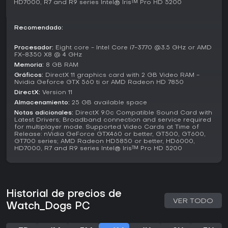
pero su DLC Bad Blood añade misiones extra y novedades
HD7000, R7 and R9 series Intel® Iris™ Pro HD 5200
como armas nuevas y un coche RC para explorar.
Para fans de la acción y aventura con énfasis en hacking y
Recomendado:
estrategia urbana, ofrece un valor sólido, sobre todo si te
gustan los juegos que premian la resolución creativa de
Procesador:
Eight core - Intel Core i7-3770 @3.5 GHz or AMD
problemas por encima del combate directo. Las reseñas de
FX-8350 X8 @ 4 GHz
jugadores resaltan el divertimento de manipular el entorno,
Memoria:
8 GB RAM
aunque algunos ven la historia predecible. Si buscas
Gráficos:
DirectX 11 graphics card with 2 GB Video RAM -
libertad en mundo abierto con giros tecnológicos, es una
Nvidia Geforce GTX 560 ti or AMD Radeon HD 7850
opción recomendable, respaldada por ventas superiores a
DirectX:
Version 11
10 millones de unidades.
Almacenamiento:
25 GB available space
Notas adicionales:
DirectX 9.0c Compatible Sound Card with
Key Features and Mechanics
Latest Drivers; Broadband connection and service required
for multiplayer mode. Supported Video Cards at Time of
Más allá de lo esencial, Watch Dogs apuesta por la
Release: nVidia GeForce GTX460 or better, GT500, GT600,
progresión mediante un árbol de habilidades que
GT700 series; AMD Radeon HD5850 or better, HD6000,
HD7000, R7 and R9 series Intel® Iris™ Pro HD 5200
desbloquea capacidades avanzadas de hacking, como
apagones para huir de persecuciones o control remoto de
vehículos. Las facciones incluyen grupos criminales y
entidades corporativas ligadas a ctOS, que los jugadores
infiltran o sabotean en las misiones.
Historial de precios de
VER TODO
Hacking de cámaras de seguridad para vigilancia
Watch_Dogs PC
Control de transporte público para facilitar huidas
Tiroteos con físicas realistas