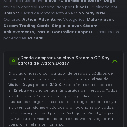
Antes de buscar una
clave PC barata de Watch_Dogs
,
revisa lo esencial. Desarrollado por
Ubisoft
. Publicado por
Ubisoft
. Fecha de lanzamiento en PC:
26 may 2014
.
Géneros:
Action
,
Adventure
. Categorías:
Multi-player
,
Steam Trading Cards
,
Single-player
,
Steam
Achievements
,
Partial Controller Support
. Clasificación
por edades:
PEGI 18
.
¿Dónde comprar una clave Steam o CD Key
Q
barata de Watch_Dogs?
Gracias a nuestro comparador de precios y códigos de
descuento verificados, puedes comprar una
clave de
Watch_Dogs
por solo
3,10 €
. Esta oferta está disponible
en
Eneba
y es una de las más baratas del mercado. Todas
las claves en XD.deals se entregan digitalmente y se
pueden descargar al instante tras el pago. Los precios ya
incluyen comisiones y códigos promocionales aplicados,
así que siempre ves el precio más bajo de Watch_Dogs en
PC
. Consulta el
historial de precios de Watch_Dogs
para
comprar en el mejor momento.