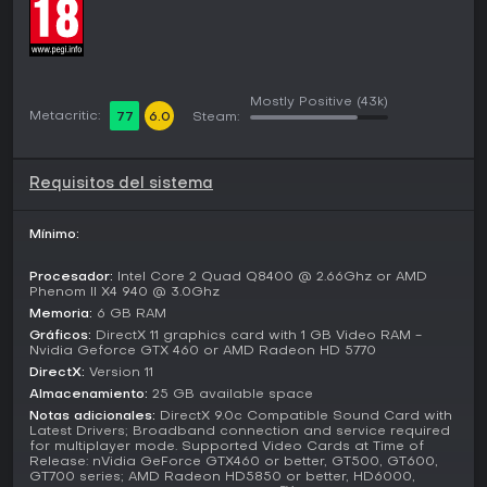
ciudad viva y receptiva a las acciones del jugador.
Modos de juego
La campaña principal sigue la historia de Aiden a través de
misiones centradas en la venganza y la corrupción en
Mostly Positive
(43k)
Chicago. Las actividades secundarias incluyen retos de
Metacritic:
77
6.0
Steam:
hacking opcionales y coleccionables que amplían la lore y
desbloquean habilidades.
Requisitos del sistema
El multijugador se integra sin interrupciones en el mundo
abierto, con modos para invadir partidas ajenas y generar
enfrentamientos, participar en desafíos de descifrado
Mínimo:
online o librar duelos de seguimiento y hacking sin pantallas
de carga. Los elementos cooperativos permiten
Procesador:
Intel Core 2 Quad Q8400 @ 2.66Ghz or AMD
disrupciones conjuntas en la red de la ciudad, fusionando
Phenom II X4 940 @ 3.0Ghz
el progreso individual con interacciones multijugador.
Memoria:
6 GB RAM
Gráficos:
DirectX 11 graphics card with 1 GB Video RAM -
¿Merece la pena?
Nvidia Geforce GTX 460 or AMD Radeon HD 5770
Watch Dogs ha recibido una acogida generalmente
DirectX:
Version 11
positiva, con puntuaciones de Metacritic alrededor de 77 en
Almacenamiento:
25 GB available space
PC, elogiado por sus mecánicas innovadoras de hacking y
Notas adicionales:
DirectX 9.0c Compatible Sound Card with
diseño del mundo, aunque criticado por problemas
Latest Drivers; Broadband connection and service required
for multiplayer mode. Supported Video Cards at Time of
técnicos y profundidad narrativa. Hasta 2026, sigue
Release: nVidia GeForce GTX460 or better, GT500, GT600,
disponible sin actualizaciones ni temporadas en curso,
GT700 series; AMD Radeon HD5850 or better, HD6000,