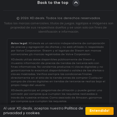
Back to the top
© 2026 XD.deals. Todos los derechos reservados.
Todas las marcas comerciales, títulos de juegos, logotipos e imágenes son
propiedad de sus respectivos dueños y se usan solo con fines de
identificación e información.
Aviso legal:
XD.deals es un servicio independiente de comparación
de precios y agregación de ofertas y no está afiliado ni respaldado
por Valve Corporation. Steam y el logotipo de Steam son marcas
comerciales y/o marcas registradas de Valve Corporation.
XD.deals utiliza datos disponibles públicamente de Steam y
muestra información de precios de tiendas de terceros solo con
fines informativos. No vendemos productos ni claves digitales y no
garantizamos la exactitud, disponibilidad o validez de las ofertas o
claves mostradas. Verifica siempre las condiciones finales
directamente en el sitio de la tienda antes de comprar. Cualquier
compra de claves digitales en tiendas de terceros se realiza bajo el
propio riesgo del usuario.
XD.deals participa en programas de afiliación y puede ganar una
comisión por compras que cumplan los requisitos realizadas a
través de nuestros enlaces. Como asociado de Amazon, ganamos
por compras que cumplan los requisitos.
Al usar XD.deals, aceptas nuestra
Política de
Entendido!
privacidad y cookies
.