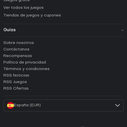
Juegos gratis
Ver todos los juegos
Tiendas de juegos y cupones
Guías
FAQ
Sobre nosotros
Guías y tutoriales
Contáctanos
¿Cómo activar una CD Key de Steam?
Recompensas
¿Cómo activar una CD Key de Epic Games?
Política de privacidad
Términos y condiciones
¿Cómo activar una CD Key de GOG?
RSS Noticias
¿Cómo activar una CD Key de Ubisoft Connect?
RSS Juegos
¿Cómo activar una CD Key de EA App?
RSS Ofertas
¿Cómo activar una CD Key de Battle.net?
España (EUR)