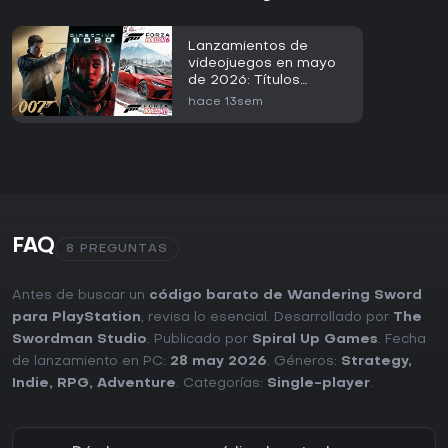
Lanzamientos de
videojuegos en mayo
de 2026: Títulos
destacados para
hace 13sem
observar
FAQ
8 PREGUNTAS
Antes de buscar un
código barato de Wandering Sword
para PlayStation
, revisa lo esencial. Desarrollado por
The
Swordman Studio
. Publicado por
Spiral Up Games
. Fecha
de lanzamiento en PC:
28 may 2026
. Géneros:
Strategy
,
Indie
,
RPG
,
Adventure
. Categorías:
Single-player
.