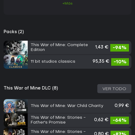
+Más
Packs (2)
This War of Mine: Complete
1,43 €
-94%
Edition
11 bit studios classics
95,35 €
-10%
This War of Mine DLC (8)
VER TODO
This War of Mine: War Child Charity
0,99 €
This War of Mine: Stories -
0,62 €
-64%
Father's Promise
This War of Mine: Stories -
0,80 €
-87%