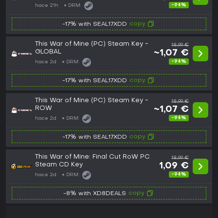
-94%
hace 21h
DRM:
copy
-17% with SEAL17XDD
This War of Mine (PC) Steam Key -
18,99 €
GLOBAL
~1,07 €
-94%
hace 2d
DRM:
copy
-17% with SEAL17XDD
This War of Mine (PC) Steam Key -
18,99 €
ROW
~1,07 €
-94%
hace 2d
DRM:
copy
-17% with SEAL17XDD
This War of Mine: Final Cut RoW PC
18,99 €
Steam CD Key
1,09 €
-94%
hace 2d
DRM:
copy
-8% with XD8DEALS