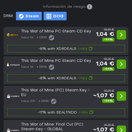
Información de riesgo:
DRM:
Steam
GOG
18,99 €
This War of Mine PC Steam CD Key
1,04 €
hace 1d
DRM:
-94%
copy
-8% with XD8DEALS
18,99 €
This War of Mine PC Steam CD Key
1,04 €
hace 1d
DRM:
-94%
copy
-8% with XD8DEALS
This War of Mine (PC) Steam Key -
18,99 €
EU
~1,07 €
-94%
hace 21h
DRM:
copy
-17% with SEAL17XDD
This War of Mine: Final Cut (PC)
18,99 €
Steam Key - GLOBAL
~1,07 €