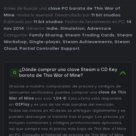
Antes de buscar una
clave PC barata de This War of
Mine
, revisa lo esencial. Desarrollado por
11 bit studios
.
Publicado por
11 bit studios
. Fecha de lanzamiento en PC:
14
nov 2014
. Géneros:
Indie
,
Simulation
,
Adventure
.
Categorías:
Family Sharing
,
Steam Trading Cards
,
Steam
Workshop
,
Single-player
,
Steam Achievements
,
Steam
Cloud
,
Partial Controller Support
.
¿Dónde comprar una clave Steam o CD Key
Q
barata de This War of Mine?
Gracias a nuestro comparador de precios y códigos de
descuento verificados, puedes comprar una
clave de This
War of Mine
por solo
1,04 €
. Esta oferta está disponible
en
G2Play
y es una de las más baratas del mercado.
Todas las claves en XD.deals se entregan digitalmente y se
pueden descargar al instante tras el pago. Los precios ya
incluyen comisiones y códigos promocionales aplicados,
así que siempre ves el precio más bajo de This War of Mine
en
PC
. Consulta el
historial de precios de This War of Mine