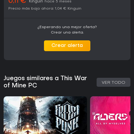
0,11 €
Kinguin
hace 5 meses
en un entorno bélico te llaman, es una opción sólida; si no,
su intensidad podría abrumarte.
Precio más bajo ahora:
1,04 €
Kinguin
¿Esperando una mejor oferta?
Crear una alerta.
Crear alerta
Juegos similares a This War
VER TODO
of Mine PC