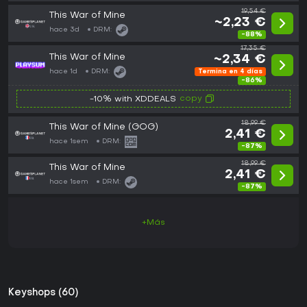
19,54 €
This War of Mine
~2,23 €
hace 3d
DRM:
-88%
17,35 €
This War of Mine
~2,34 €
hace 1d
DRM:
Termina en 4 días
-86%
copy
-10% with XDDEALS
18,99 €
This War of Mine (GOG)
2,41 €
hace 1sem
DRM:
-87%
18,99 €
This War of Mine
2,41 €
hace 1sem
DRM:
-87%
+Más
Keyshops (60)