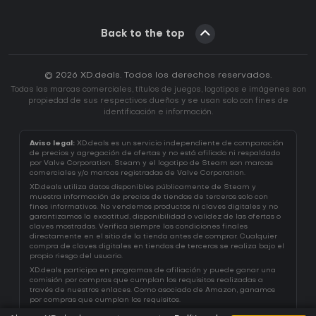
Back to the top
© 2026 XD.deals. Todos los derechos reservados.
Todas las marcas comerciales, títulos de juegos, logotipos e imágenes son
propiedad de sus respectivos dueños y se usan solo con fines de
identificación e información.
Aviso legal:
XD.deals es un servicio independiente de comparación
de precios y agregación de ofertas y no está afiliado ni respaldado
por Valve Corporation. Steam y el logotipo de Steam son marcas
comerciales y/o marcas registradas de Valve Corporation.
XD.deals utiliza datos disponibles públicamente de Steam y
muestra información de precios de tiendas de terceros solo con
fines informativos. No vendemos productos ni claves digitales y no
garantizamos la exactitud, disponibilidad o validez de las ofertas o
claves mostradas. Verifica siempre las condiciones finales
directamente en el sitio de la tienda antes de comprar. Cualquier
compra de claves digitales en tiendas de terceros se realiza bajo el
propio riesgo del usuario.
XD.deals participa en programas de afiliación y puede ganar una
comisión por compras que cumplan los requisitos realizadas a
través de nuestros enlaces. Como asociado de Amazon, ganamos
por compras que cumplan los requisitos.