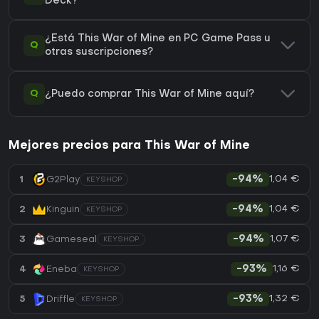
Deck?
¿Está This War of Mine en PC Game Pass u
Q
otras suscripciones?
Q
¿Puedo comprar This War of Mine aquí?
Mejores precios para This War of Mine
1,04 €
1
G2Play
-94%
KEYSHOP
1,04 €
2
Kinguin
-94%
KEYSHOP
1,07 €
3
Gameseal
-94%
KEYSHOP
1,16 €
4
Eneba
-93%
KEYSHOP
1,32 €
5
Driffle
-93%
KEYSHOP