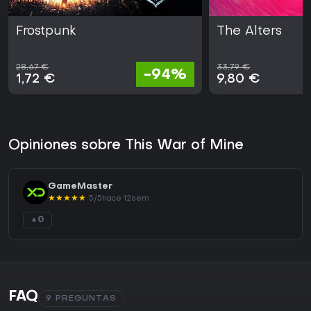
Frostpunk
The Alters
28,67 €
33,79 €
-94%
1,72 €
9,80 €
Opiniones sobre This War of Mine
GameMaster
★
★
★
★
★
5/5
hace 12sem
0
▲
FAQ
9 PREGUNTAS