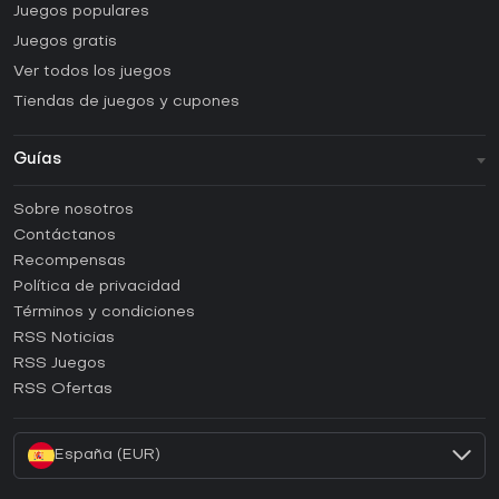
Juegos populares
Juegos gratis
Ver todos los juegos
Tiendas de juegos y cupones
Guías
FAQ
Sobre nosotros
Guías y tutoriales
Contáctanos
¿Cómo activar una CD Key de Steam?
Recompensas
¿Cómo activar una CD Key de Epic Games?
Política de privacidad
Términos y condiciones
¿Cómo activar una CD Key de GOG?
RSS Noticias
¿Cómo activar una CD Key de Ubisoft Connect?
RSS Juegos
¿Cómo activar una CD Key de EA App?
RSS Ofertas
¿Cómo activar una CD Key de Battle.net?
España (EUR)