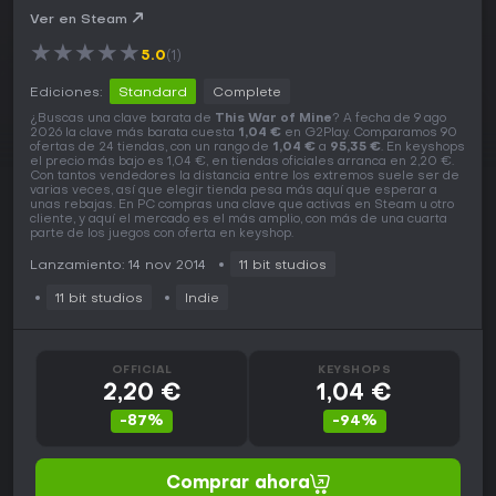
Ver en Steam
★
★
★
★
★
5.0
(1)
Ediciones:
Standard
Complete
¿Buscas una clave barata de
This War of Mine
? A fecha de 9 ago
2026 la clave más barata cuesta
1,04 €
en G2Play. Comparamos 90
ofertas de 24 tiendas, con un rango de
1,04 €
a
95,35 €
. En keyshops
el precio más bajo es 1,04 €, en tiendas oficiales arranca en 2,20 €.
Con tantos vendedores la distancia entre los extremos suele ser de
varias veces, así que elegir tienda pesa más aquí que esperar a
unas rebajas. En PC compras una clave que activas en Steam u otro
cliente, y aquí el mercado es el más amplio, con más de una cuarta
parte de los juegos con oferta en keyshop.
Lanzamiento: 14 nov 2014
11 bit studios
11 bit studios
Indie
OFFICIAL
KEYSHOPS
2,20 €
1,04 €
-87%
-94%
Comprar ahora