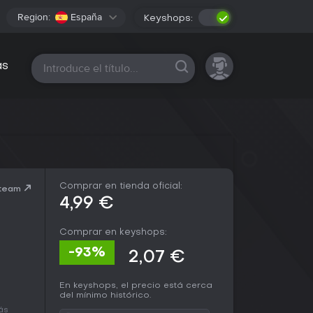
Region:
España
Keyshops:
Todas las plataformas
as
Comprar en tienda oficial:
Steam
4,99 €
Comprar en keyshops:
-93%
2,07 €
En keyshops, el precio está cerca
del mínimo histórico.
más