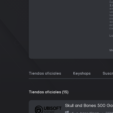
ba
2,
en
ve
ta
as
so
ac
cu
La
Me
Tiendas oficiales
Keyshops
Suscr
Tiendas oficiales (15)
Skull and Bones 500 Go