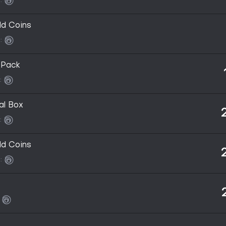
:
ld Coins
:
 Pack
:
al Box
:
ld Coins
: