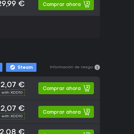
29,99 €
Comprar ahora
Información de riesgo:
Steam
2,07 €
Comprar ahora
 with XDD10
2,07 €
Comprar ahora
 with XDD10
2,08 €