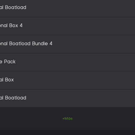
al Boatload
onal Box 4
onal Boatload Bundle 4
xe Pack
al Box
al Boatload
+Más