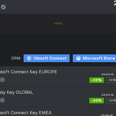
+Más
DRM:
Ubisoft Connect
Microsoft Store
Ubisoft Connect Key EUROPE
29,99 €
-93%
-10%
play Key GLOBAL
29,99 €
-93%
-10%
Ubisoft Connect Key EMEA
29,99 €