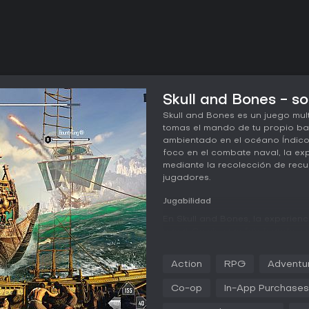
Skull and Bones - so
Skull and Bones es un juego mul
tomas el mando de tu propio ba
ambientado en el océano Índico
foco en el combate naval, la exp
mediante la recolección de recu
jugadores.
Jugabilidad
En Skull and Bones, la experien
naval. Comienzas fabricando y 
varios tipos adaptados a distin
fuertemente blindadas. El comba
Action
RPG
Adventu
barco para descargas laterales 
equipamiento. A medida que av
Co-op
In-App Purchases
mejoras para una personalizació