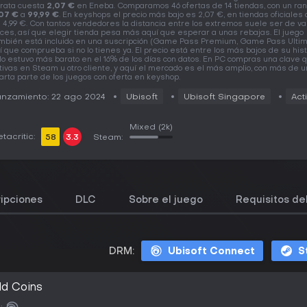
rata cuesta
2,07 €
en Eneba. Comparamos 46 ofertas de 14 tiendas, con un ra
07 €
a
99,99 €
. En keyshops el precio más bajo es 2,07 €, en tiendas oficiales
 4,99 €. Con tantos vendedores la distancia entre los extremos suele ser de va
ces, así que elegir tienda pesa más aquí que esperar a unas rebajas. El juego
mbién está incluido en una suscripción (Game Pass Premium, Game Pass Ultim
í que comprueba si no lo tienes ya. El precio está entre los más bajos de su histo
lo estuvo más barato en el 16% de los días con datos. En PC compras una clave 
tivas en Steam u otro cliente, y aquí el mercado es el más amplio, con más de 
arta parte de los juegos con oferta en keyshop.
nzamiento: 22 ago 2024
Ubisoft
Ubisoft Singapore
Act
Mixed
(2k)
tacritic:
58
3.3
Steam:
ipciones
DLC
Sobre el juego
Requisitos de
DRM:
Ubisoft Connect
S
ld Coins