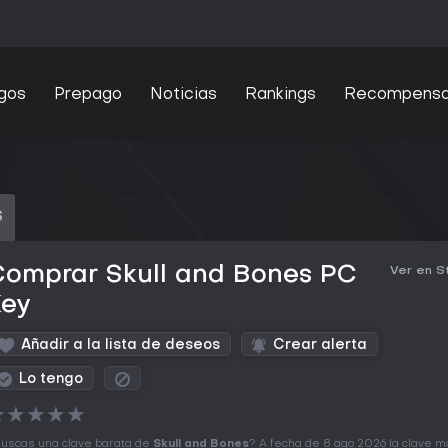
gos
Prepago
Noticias
Rankings
Recompens
S
Comprar Skull and Bones PC
Ver en 
Key
Añadir a la lista de deseos
Crear alerta
Lo tengo
★
★
★
★
★
uscas una clave barata de
Skull and Bones
? A fecha de 8 ago 2026 la clave 