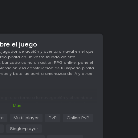
bre el juego
tijugador de acción y aventura naval en el que
rco pirata en un vasto mundo abierto
. Lanzado como un action RPG online, pone el
loración y la construcción de tu imperio pirata
rsos y batallas contra amenazas de IA y otros
cia gira en torno a la navegación y el combate
personalizando barcos, seleccionando entre
+Más
tas estrategias, como atacantes rápidos o naves
te exige gestionar cañones, posicionar tu
re
Multi-player
PvP
Online PvP
y activar habilidades especiales ligadas a tu
anzas, desbloqueas armas más potentes y
Single-player
n más profunda según tu estilo de piratería.