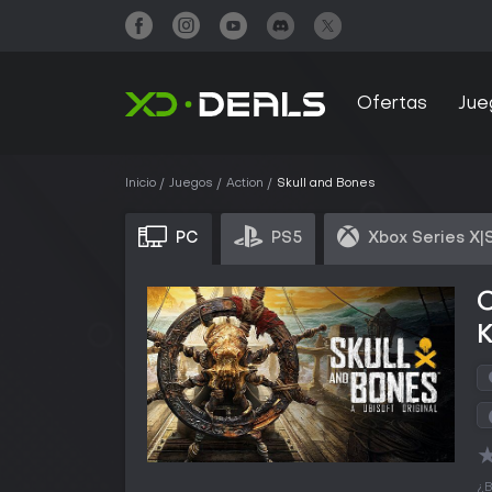
Ofertas
Jue
Inicio
Juegos
Action
Skull and Bones
PC
PS5
Xbox Series X|
¿B