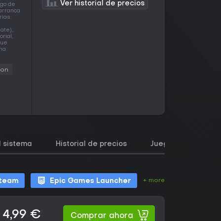
Ver historial de precios
ngo de
 arranca
rias
ate),
rial,
que
una
ion
l sistema
Historial de precios
Juegos similares
+ more
team
Epic Games Launcher
4,99 €
Comprar ahora