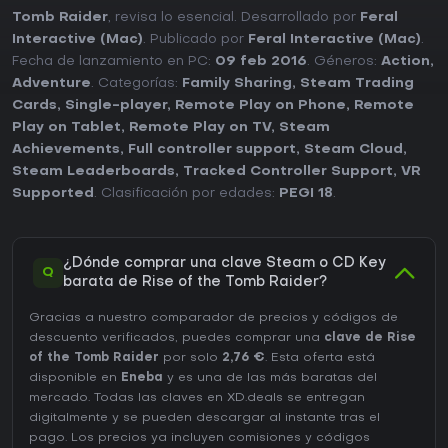
Tomb Raider
, revisa lo esencial. Desarrollado por
Feral
Interactive (Mac)
. Publicado por
Feral Interactive (Mac)
.
Fecha de lanzamiento en PC:
09 feb 2016
. Géneros:
Action
,
Adventure
. Categorías:
Family Sharing
,
Steam Trading
Cards
,
Single-player
,
Remote Play on Phone
,
Remote
Play on Tablet
,
Remote Play on TV
,
Steam
Achievements
,
Full controller support
,
Steam Cloud
,
Steam Leaderboards
,
Tracked Controller Support
,
VR
Supported
. Clasificación por edades:
PEGI 18
.
¿Dónde comprar una clave Steam o CD Key
Q
barata de Rise of the Tomb Raider?
Gracias a nuestro comparador de precios y códigos de
descuento verificados, puedes comprar una
clave de Rise
of the Tomb Raider
por solo
2,76 €
. Esta oferta está
disponible en
Eneba
y es una de las más baratas del
mercado. Todas las claves en XD.deals se entregan
digitalmente y se pueden descargar al instante tras el
pago. Los precios ya incluyen comisiones y códigos