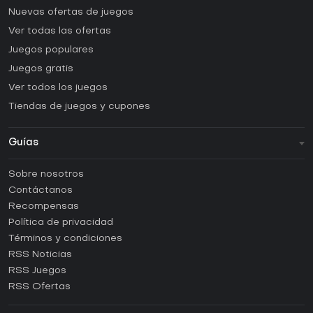
Nuevas ofertas de juegos
Ver todas las ofertas
Juegos populares
Juegos gratis
Ver todos los juegos
Tiendas de juegos y cupones
Guías
FAQ
Sobre nosotros
Guías y tutoriales
Contáctanos
¿Cómo activar una CD Key de Steam?
Recompensas
¿Cómo activar una CD Key de Epic Games?
Política de privacidad
Términos y condiciones
¿Cómo activar una CD Key de GOG?
RSS Noticias
¿Cómo activar una CD Key de Ubisoft Connect?
RSS Juegos
¿Cómo activar una CD Key de EA App?
RSS Ofertas
¿Cómo activar una CD Key de Battle.net?