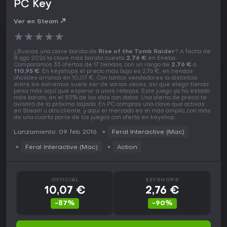
PC Key
Ver en Steam
★
★
★
★
★
¿Buscas una clave barata de
Rise of the Tomb Raider
? A fecha de
8 ago 2026 la clave más barata cuesta
2,76 €
en Eneba.
Comparamos 35 ofertas de 17 tiendas, con un rango de
2,76 €
a
110,95 €
. En keyshops el precio más bajo es 2,76 €, en tiendas
oficiales arranca en 10,07 €. Con tantos vendedores la distancia
entre los extremos suele ser de varias veces, así que elegir tienda
pesa más aquí que esperar a unas rebajas. Este juego ya ha estado
más barato, en el 83% de los días con datos. Una alerta de precio te
avisará de la próxima bajada. En PC compras una clave que activas
en Steam u otro cliente, y aquí el mercado es el más amplio, con más
de una cuarta parte de los juegos con oferta en keyshop.
Lanzamiento: 09 feb 2016
Feral Interactive (Mac)
Feral Interactive (Mac)
Action
OFFICIAL
KEYSHOPS
10,07 €
2,76 €
-87%
-90%