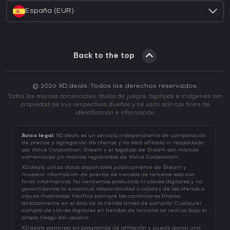
España (EUR)
Back to the top
© 2026 XD.deals. Todos los derechos reservados.
Todas las marcas comerciales, títulos de juegos, logotipos e imágenes son
propiedad de sus respectivos dueños y se usan solo con fines de
identificación e información.
Aviso legal:
XD.deals es un servicio independiente de comparación
de precios y agregación de ofertas y no está afiliado ni respaldado
por Valve Corporation. Steam y el logotipo de Steam son marcas
comerciales y/o marcas registradas de Valve Corporation.
XD.deals utiliza datos disponibles públicamente de Steam y
muestra información de precios de tiendas de terceros solo con
fines informativos. No vendemos productos ni claves digitales y no
garantizamos la exactitud, disponibilidad o validez de las ofertas o
claves mostradas. Verifica siempre las condiciones finales
directamente en el sitio de la tienda antes de comprar. Cualquier
compra de claves digitales en tiendas de terceros se realiza bajo el
propio riesgo del usuario.
XD.deals participa en programas de afiliación y puede ganar una