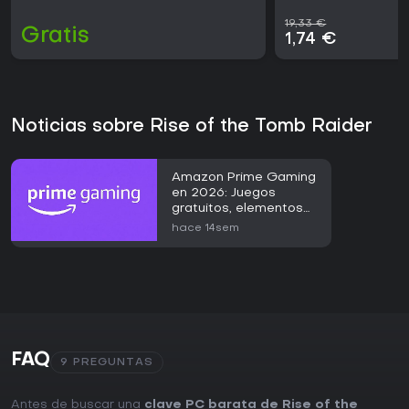
19,33 €
Gratis
1,74 €
Noticias sobre Rise of the Tomb Raider
Amazon Prime Gaming
en 2026: Juegos
gratuitos, elementos
en el juego y guía de
hace 14sem
acceso
FAQ
9 PREGUNTAS
Antes de buscar una
clave PC barata de Rise of the