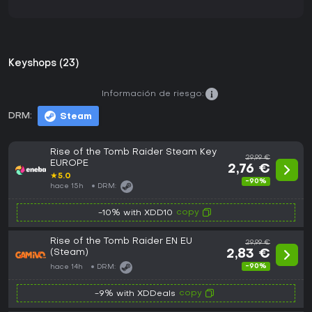
Keyshops (23)
Información de riesgo:
DRM:
Steam
Rise of the Tomb Raider Steam Key
29,99 €
EUROPE
2,76 €
★
5.0
-90%
hace 15h
DRM:
copy
-10% with XDD10
Rise of the Tomb Raider EN EU
29,99 €
(Steam)
2,83 €
-90%
hace 14h
DRM:
copy
-9% with XDDeals