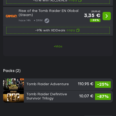
copy
-10% with XD_DEALS
Rise of the Tomb Raider EN Global
29,99 €
(Steam)
3,35 €
-88%
hace 14h
DRM:
copy
-9% with XDDeals
+Más
Packs (2)
Tomb Raider Adventure
110,95 €
-25%
Tomb Raider Definitive
10,07 €
-87%
Survivor Trilogy