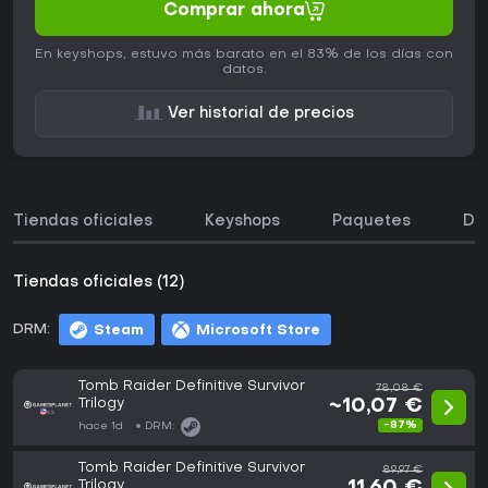
Comprar ahora
En keyshops, estuvo más barato en el 83% de los días con
datos.
Ver historial de precios
Tiendas oficiales
Keyshops
Paquetes
DL
Tiendas oficiales (12)
DRM:
Steam
Microsoft Store
Tomb Raider Definitive Survivor
78,08 €
Trilogy
~10,07 €
-87%
hace 1d
DRM:
Tomb Raider Definitive Survivor
89,97 €
Trilogy