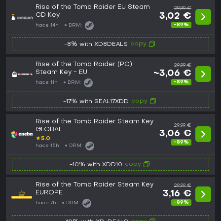
Rise of the Tomb Raider EU Steam
29,99 €
CD Key
3,02 €
-89%
hace 14h
DRM:
copy
-8% with XD8DEALS
Rise of the Tomb Raider (PC)
29,99 €
Steam Key - EU
~3,06 €
-89%
hace 11h
DRM:
copy
-17% with SEAL17XDD
Rise of the Tomb Raider Steam Key
29,99 €
GLOBAL
3,06 €
★
5.0
-89%
hace 15h
DRM:
copy
-10% with XDD10
Rise of the Tomb Raider Steam Key
29,99 €
EUROPE
3,16 €
-89%
hace 7h
DRM: