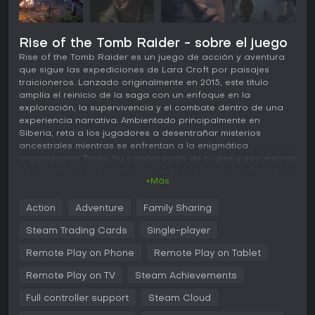
Rise of the Tomb Raider - sobre el juego
Rise of the Tomb Raider es un juego de acción y aventura
que sigue las expediciones de Lara Croft por paisajes
traicioneros. Lanzado originalmente en 2015, este título
amplía el reinicio de la saga con un enfoque en la
exploración, la supervivencia y el combate dentro de una
experiencia narrativa. Ambientado principalmente en
Siberia, reta a los jugadores a desentrañar misterios
ancestrales mientras se enfrentan a la enigmática
organización Trinity. Su combinación de puzles y secuencias
de acción lo hace ideal para quienes buscan aventuras
+Más
repletas de historia y desafíos ambientales.
Jugabilidad
Action
Adventure
Family Sharing
En Rise of the Tomb Raider, controlas a Lara Croft desde
Steam Trading Cards
Single-player
una perspectiva en tercera persona mientras recorres
amplias zonas abiertas repletas de recursos y amenazas.
Remote Play on Phone
Remote Play on Tablet
Las mecánicas principales giran en torno a recolectar
Remote Play on TV
Steam Achievements
materiales para fabricar armas y equipo, clave para
sobrevivir a climas extremos y fauna hostil. El combate
Full controller support
Steam Cloud
prioriza tácticas de guerrilla, con opciones para usar el