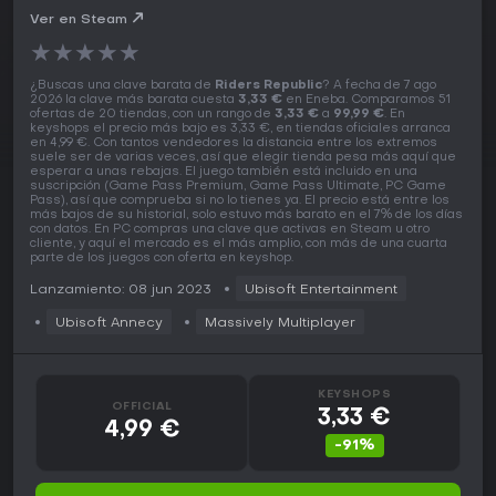
Ver en Steam
★
★
★
★
★
¿Buscas una clave barata de
Riders Republic
? A fecha de 7 ago
2026 la clave más barata cuesta
3,33 €
en Eneba. Comparamos 51
ofertas de 20 tiendas, con un rango de
3,33 €
a
99,99 €
. En
keyshops el precio más bajo es 3,33 €, en tiendas oficiales arranca
en 4,99 €. Con tantos vendedores la distancia entre los extremos
suele ser de varias veces, así que elegir tienda pesa más aquí que
esperar a unas rebajas. El juego también está incluido en una
suscripción (Game Pass Premium, Game Pass Ultimate, PC Game
Pass), así que comprueba si no lo tienes ya. El precio está entre los
más bajos de su historial, solo estuvo más barato en el 7% de los días
con datos. En PC compras una clave que activas en Steam u otro
cliente, y aquí el mercado es el más amplio, con más de una cuarta
parte de los juegos con oferta en keyshop.
Lanzamiento: 08 jun 2023
Ubisoft Entertainment
Ubisoft Annecy
Massively Multiplayer
KEYSHOPS
OFFICIAL
3,33 €
4,99 €
-91%