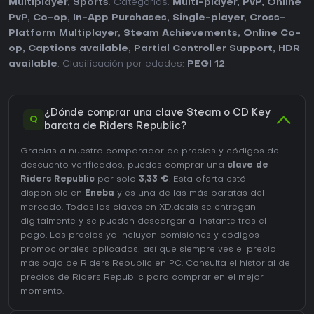
Multiplayer
,
Sports
. Categorías:
Multi-player
,
PvP
,
Online
PvP
,
Co-op
,
In-App Purchases
,
Single-player
,
Cross-
Platform Multiplayer
,
Steam Achievements
,
Online Co-
op
,
Captions available
,
Partial Controller Support
,
HDR
available
. Clasificación por edades:
PEGI 12
.
¿Dónde comprar una clave Steam o CD Key
Q
barata de Riders Republic?
Gracias a nuestro comparador de precios y códigos de
descuento verificados, puedes comprar una
clave de
Riders Republic
por solo
3,33 €
. Esta oferta está
disponible en
Eneba
y es una de las más baratas del
mercado. Todas las claves en XD.deals se entregan
digitalmente y se pueden descargar al instante tras el
pago. Los precios ya incluyen comisiones y códigos
promocionales aplicados, así que siempre ves el precio
más bajo de Riders Republic en
PC
. Consulta el
historial de
precios de Riders Republic
para comprar en el mejor
momento.