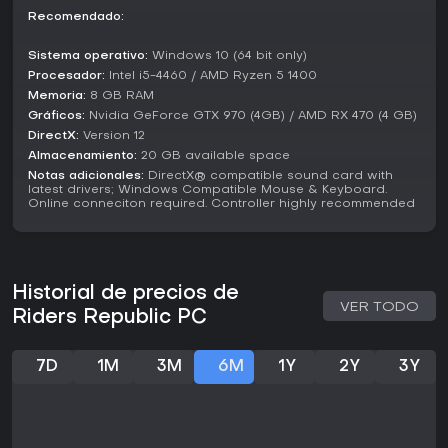
Para fans de deportes extremos y competiciones
Recomendado:
multijugador masivas, Riders Republic es una opción sólida
gracias a su mezcla de exploración y carreras. Las
Sistema operativo:
Windows 10 (64 bit only)
temporadas activas aseguran contenido nuevo constante,
Procesador:
Intel i5-4460 / AMD Ryzen 5 1400
lo que mantiene el interés a largo plazo.
Memoria:
8 GB RAM
Gráficos:
Nvidia GeForce GTX 970 (4GB) / AMD RX 470 (4 GB)
Las reseñas iniciales destacan su diversión y ritmo frenético
en las carreras arcade, aunque señalan algo de repetición
DirectX:
Version 12
en sesiones prolongadas. Si te gustan los títulos deportivos
Almacenamiento:
20 GB available space
de mundo abierto con elementos sociales, encaja en estilos
Notas adicionales:
DirectX® compatible sound card with
casuales y competitivos, sobre todo con pruebas gratuitas
latest drivers; Windows Compatible Mouse & Keyboard.
Online conneciton required. Controller highly recommended
disponibles en ciertas plataformas para probarlo.
Historial de precios de
VER TODO
Riders Republic PC
7D
1M
3M
6M
1Y
2Y
3Y