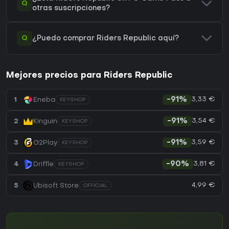
Q
otras suscripciones?
Q
¿Puedo comprar Riders Republic aquí?
Mejores precios para Riders Republic
3,33 €
1
Eneba
-91%
KEYSHOP
3,54 €
2
Kinguin
-91%
KEYSHOP
3,59 €
3
G2Play
-91%
KEYSHOP
3,81 €
4
Driffle
-90%
KEYSHOP
4,99 €
5
Ubisoft Store
OFFICIAL