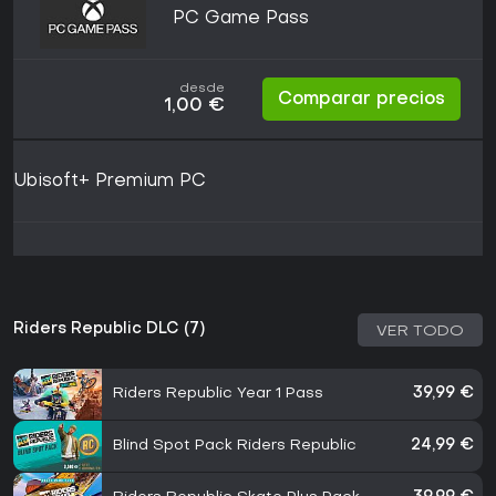
PC Game Pass
desde
Comparar precios
1,00 €
Ubisoft+ Premium PC
Riders Republic DLC (7)
VER TODO
Riders Republic Year 1 Pass
39,99 €
Blind Spot Pack Riders Republic
24,99 €