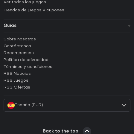
Ver todos los juegos
Tiendas de juegos y cupones
Guías
FAQ
Sobre nosotros
Guías y tutoriales
Contáctanos
¿Cómo activar una CD Key de Steam?
Recompensas
¿Cómo activar una CD Key de Epic Games?
Política de privacidad
Términos y condiciones
¿Cómo activar una CD Key de GOG?
RSS Noticias
¿Cómo activar una CD Key de Ubisoft Connect?
RSS Juegos
¿Cómo activar una CD Key de EA App?
RSS Ofertas
¿Cómo activar una CD Key de Battle.net?
España (EUR)
Back to the top