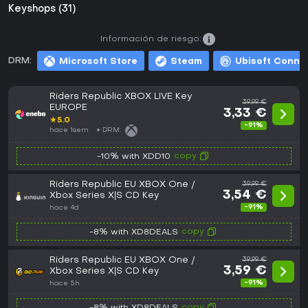
Keyshops (31)
Información de riesgo:
DRM:
Microsoft Store
Steam
Ubisoft Conne
Riders Republic XBOX LIVE Key
39,99 €
EUROPE
3,33 €
★
5.0
-91%
hace 1sem
DRM:
copy
-10% with XDD10
Riders Republic EU XBOX One /
39,99 €
3,54 €
Xbox Series X|S CD Key
-91%
hace 4d
copy
-8% with XD8DEALS
Riders Republic EU XBOX One /
39,99 €
3,59 €
Xbox Series X|S CD Key
-91%
hace 5h
copy