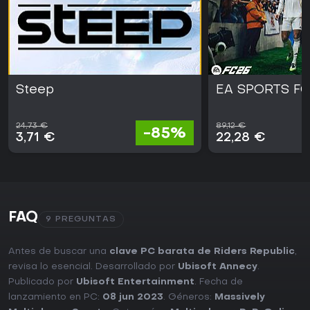
Steep
EA SPORTS FC
24,73 €
89,12 €
-85%
3,71 €
22,28 €
FAQ
9 PREGUNTAS
Antes de buscar una
clave PC barata de Riders Republic
,
revisa lo esencial. Desarrollado por
Ubisoft Annecy
.
Publicado por
Ubisoft Entertainment
. Fecha de
lanzamiento en PC:
08 jun 2023
. Géneros:
Massively