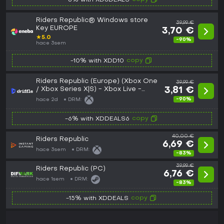
-8% with XD8DEALS
Riders Republic® Windows store
39,99 €
Key EUROPE
3,70 €
★
5.0
-90%
hace 3sem
copy
-10% with XDD10
Riders Republic (Europe) (Xbox One
39,99 €
/ Xbox Series X|S) - Xbox Live -
3,81 €
Digital Key
-90%
hace 2d
DRM:
copy
-6% with XDDEALS6
40,00 €
Riders Republic
6,69 €
hace 3sem
DRM:
-83%
39,99 €
Riders Republic (PC)
6,76 €
hace 1sem
DRM:
-83%
copy
-15% with XDDEALS