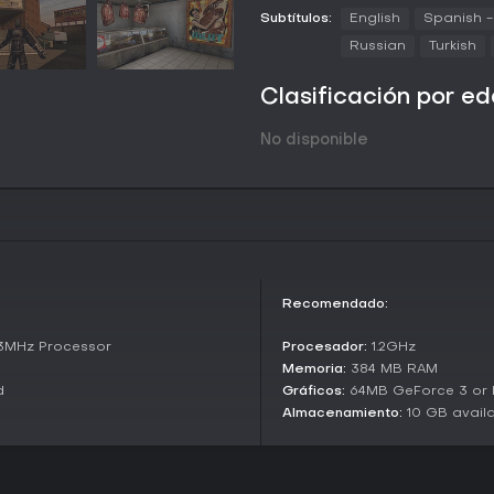
Elementos ambientales como coc
Subtítulos:
English
Spanish -
suman imprevisibilidad. El mun
Russian
Turkish
caricaturizados: polis corruptos,
alcantarillas, todo al servicio del
Clasificación por e
El combate y la exploración se
a cuerpo básicos a explosivos, 
No disponible
partidas violentas. Si vas de pac
agresividad de los NPCs, exigien
matar. Creado con Unreal Engine
permite niveles y escenarios per
Modos de juego
El modo principal de POSTAL 2 e
en tareas que avanzan de forma 
Recomendado:
amplía la base hasta el doming
sin violencia, el enfoque pacif
33MHz Processor
Procesador:
1.2GHz
debes moverte por el mundo, com
Memoria:
384 MB RAM
fuerza letal.
d
Gráficos:
64MB GeForce 3 or
El multijugador llegó con la exp
Almacenamiento:
10 GB avail
cerraron en 2015 y ya no está d
por soporte de workshop, añad
jugabilidad.