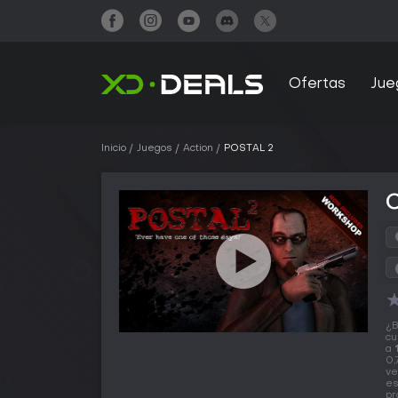
Ofertas
Jue
Inicio
Juegos
Action
POSTAL 2
¿B
cu
a
0,
ve
es
pr