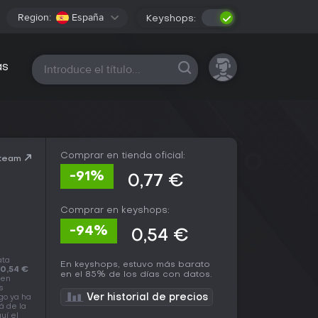
Region:
España
Keyshops:
Todas las plataformas
as
Comprar en tienda oficial:
Steam
-91%
0,77 €
Comprar en keyshops:
-94%
0,54 €
ata
En keyshops, estuvo más barato
0,54 €
en el 85% de los días con datos.
 en
s
Ver historial de precios
go ya ha
á de la
uí el