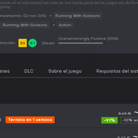
rcado es el más amplio, con más de una cuarta parte de los juegos con oferta 
yshop.
nzamiento: 02 nov 2012
Running With Scissors
Running With Scissors
Action
Overwhelmingly Positive
(100k)
tacritic:
50
8.1
Steam:
etes
DLC
Sobre el juego
Requisitos del si
8,65 €
Termina en 1 semana
-91%
-10% w
~
8,65 €