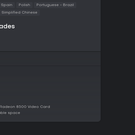
hes destructibles y animales provocables
 Spain
Polish
Portuguese - Brazil
do rebosa estereotipos americanos
Simplified Chinese
 rednecks caníbales y terroristas de las
 tono satírico.
dades
 apoyan en un arsenal que va de objetos cuerpo
con gore y destrucción como pilares en
ifista, el juego te pone a prueba con la
do soluciones creativas para sobrevivir sin
 2, soporta mods vía el editor POSTed, que
sonalizados.
s la campaña individual, con objetivos basados
no lineal. La variante A Week in Paradise
o para una narrativa más completa. Para retos
ista actúa como modo supervivencia, donde
pletar recados y lidiar con NPCs hostiles sin
 Radeon 8500 Video Card
ansión Share the Pain, pero sus servidores
able space
isponible. Los mods de la comunidad, accesibles
en contenido como mapas nuevos y ajustes de