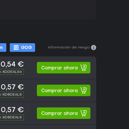
Información de riesgo:
m
GOG
0,54 €
Comprar ahora
th XDDEALS6
0,57 €
Comprar ahora
th XD8DEALS
0,57 €
Comprar ahora
th XD8DEALS