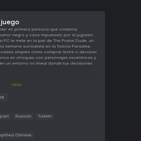
 juego
ter en primera persona que combina
humor negro y caos impulsado por el jugador.
a PC te mete en la piel de The Postal Dude, un
a semana surrealista en la ficticia Paradise,
ecados simples como comprar leche o devolver
 deriva en choques con personajes excéntricos y
 en un entorno no lineal donde tus decisiones
+Más
 gira en torno a cumplir tareas diarias durante
viernes en la versión base. Controlas a The
re
iva en primera persona, recorriendo un mundo
s de carga. La jugabilidad prioriza la libertad:
tando enemigos con armas como palas,
ovisados como gatos usados de silenciadores, o
pain
Russian
Turkish
onflicto. La IA genera una simulación viva donde
sponden a tus acciones y a veces se vuelven
iones incluyen mear sobre gente u objetos, verter
mplified Chinese
tar perros de ataque dándoles galletas.