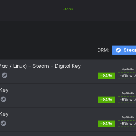
+Más
DRM:
Stea
Mac / Linux) - Steam - Digital Key
9,75 €
:
-94%
-6% wi
 Key
9,75 €
-94%
-8% wi
 Key
9,75 €
-94%
-8% wi