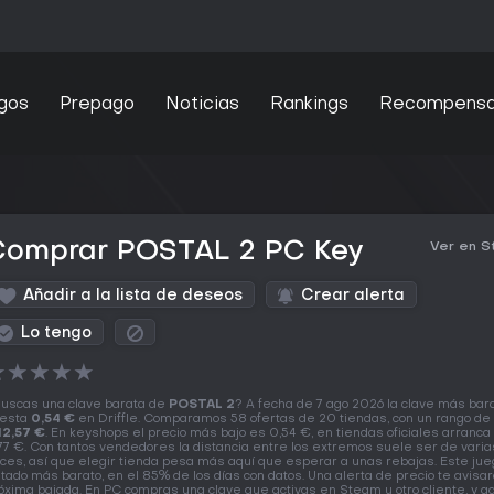
gos
Prepago
Noticias
Rankings
Recompens
Comprar POSTAL 2 PC Key
Ver en 
Añadir a la lista de deseos
Crear alerta
Lo tengo
★
★
★
★
★
uscas una clave barata de
POSTAL 2
? A fecha de 7 ago 2026 la clave más bar
esta
0,54 €
en Driffle. Comparamos 58 ofertas de 20 tiendas, con un rango de
12,57 €
. En keyshops el precio más bajo es 0,54 €, en tiendas oficiales arranca
77 €. Con tantos vendedores la distancia entre los extremos suele ser de varia
ces, así que elegir tienda pesa más aquí que esperar a unas rebajas. Este jue
tado más barato, en el 85% de los días con datos. Una alerta de precio te avisar
óxima bajada. En PC compras una clave que activas en Steam u otro cliente, y aq