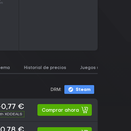
en
stema
Historial de precios
Juegos similares
DRM:
Steam
~0,77 €
Comprar ahora
ith XDDEALS
0,78 €