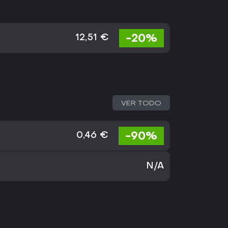
-20%
12,51 €
VER TODO
-90%
0,46 €
N/A