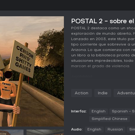
POSTAL 2 - sobre el
POSTAL 2 destaca como un shoo
exploración de mundo abierto, 
Lanzado en 2003, este título par
tipo corriente que sobrevive a un
Arizona. Lo que comienza con r
un libro a la biblioteca pronto
situaciones impredecibles, todo
marcan el grado de violencia.
Jugabilidad
En POSTAL 2, el núcleo del juego
una semana in-game, de lunes a 
Action
Indie
Adventu
Postal Dude desde una perspect
semiabierto segmentado por zona
elige tácticas agresivas reven
lanzacohetes o artilugios impr
Interfaz:
English
Spanish - S
opta por el sigilo evitando el c
Simplified Chinese
los NPCs siguen sus rutinas, re
hostiles sin motivo. Las interacc
Audio:
English
Russian
Si
gasolina para incendiar y reclu