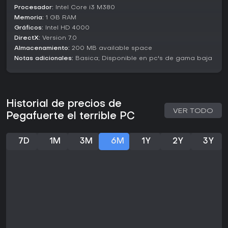
Procesador:
Intel Core i3 M380
Memoria:
1 GB RAM
Gráficos:
Intel HD 4000
DirectX:
Version 7.0
Almacenamiento:
200 MB available space
Notas adicionales:
Basica; Disponible en pc's de gama baja
Historial de precios de
VER TODO
Pegafuerte el terrible PC
7D
1M
3M
6M
1Y
2Y
3Y