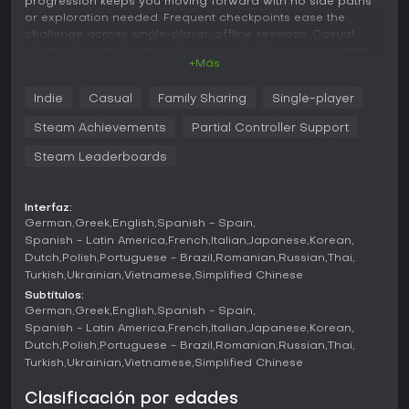
progression keeps you moving forward with no side paths
or exploration needed. Frequent checkpoints ease the
challenge across single-player, offline sessions. Casual
players who enjoy straightforward, checkpoint-supported
+Más
platforming will find it a solid pick.
Indie
Casual
Family Sharing
Single-player
You are a man with a mission: shoot the aliens that are trying
to take over the world and rescue your little town "the
Steam Achievements
Partial Controller Support
powerful candle"
Steam Leaderboards
Side scrolling platform game, similar to "Metal Slug", single
player, offline, linear progression, no exploration required.
Many checkpoints and varied levels.
Interfaz:
German
Greek
English
Spanish - Spain
With your weapon you will have to shoot the enemies, do
Spanish - Latin America
French
Italian
Japanese
Korean
double jumps and run fast to finish each level, and defeat
Dutch
Polish
Portuguese - Brazil
Romanian
Russian
Thai
the boss of each world.
Turkish
Ukrainian
Vietnamese
Simplified Chinese
Subtítulos:
German
Greek
English
Spanish - Spain
Spanish - Latin America
French
Italian
Japanese
Korean
Dutch
Polish
Portuguese - Brazil
Romanian
Russian
Thai
Turkish
Ukrainian
Vietnamese
Simplified Chinese
Clasificación por edades