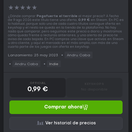
★
★
★
★
★
¿Dónde comprar
Pegafuerte el terrible
al mejor precio? A fecha
de 9 ago 2026 este título tiene una oferta,
0,99 €
en Steam. En PC es
lo habitual, porque solo uno de cada cuatro títulos consigue oferta en
keyshop y el resto se queda en la tienda de la plataforma. No hay
nada que comparar, pero seguimos este precio a diario y mostramos
cómo queda frente a lecturas anteriores, y una alerta de precio te
avisa de cada bajada. En PC compras una clave que activas en Steam
u otro cliente, y aquí el mercado es el más amplio, con más de una
cuarta parte de los juegos con oferta en keyshop.
Lanzamiento: 25 may 2023
Andru Caba
Andru Caba
Indie
OFFICIAL
KEYSHOPS
0,99 €
No disponible
Comprar ahora
Ver historial de precios