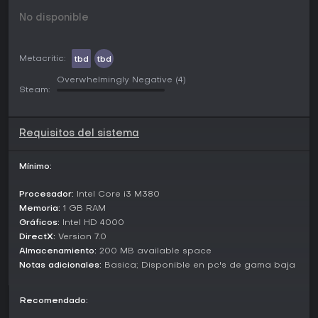
No disponible
Metacritic:
tbd
tbd
Overwhelmingly Negative
(4)
Steam:
Requisitos del sistema
Mínimo:
Procesador:
Intel Core i3 M380
Memoria:
1 GB RAM
Gráficos:
Intel HD 4000
DirectX:
Version 7.0
Almacenamiento:
200 MB available space
Notas adicionales:
Basica; Disponible en pc's de gama baja
Recomendado: