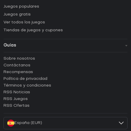
Juegos populares
Juegos gratis
Ver todos los juegos
Tiendas de juegos y cupones
Guías
FAQ
Sobre nosotros
Guías y tutoriales
Contáctanos
¿Cómo activar una CD Key de Steam?
Recompensas
¿Cómo activar una CD Key de Epic Games?
Política de privacidad
Términos y condiciones
¿Cómo activar una CD Key de GOG?
RSS Noticias
¿Cómo activar una CD Key de Ubisoft Connect?
RSS Juegos
¿Cómo activar una CD Key de EA App?
RSS Ofertas
¿Cómo activar una CD Key de Battle.net?
España (EUR)