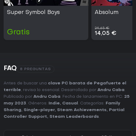
Super Symbol Boys
Absolum
24,65 €
Gratis
14,05 €
FAQ
8 PREGUNTAS
Antes de buscar una
clave PC barata de Pegafuerte el
terrible
, revisa lo esencial. Desarrollado por
Andru Caba
.
Publicado por
Andru Caba
. Fecha de lanzamiento en PC:
25
may 2023
. Géneros:
Indie
,
Casual
. Categorías:
Family
Sharing
,
Single-player
,
Steam Achievements
,
Partial
Controller Support
,
Steam Leaderboards
.