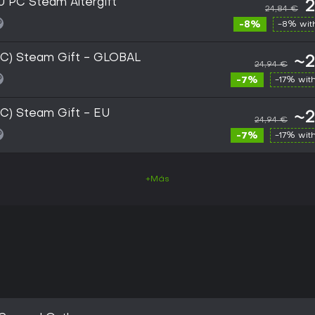
U PC Steam Altergift
2
24,84 €
-8%
-8% wi
PC) Steam Gift - GLOBAL
~2
24,94 €
-7%
-17% wit
PC) Steam Gift - EU
~2
24,94 €
-7%
-17% wit
+Más