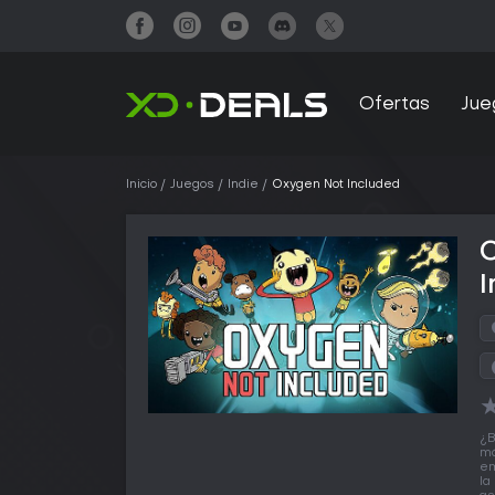
Ofertas
Jue
Inicio
Juegos
Indie
Oxygen Not Included
I
¿B
má
em
la