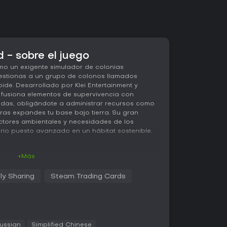
 - sobre el juego
o un exigente simulador de colonias
gestionas a un grupo de colonos llamados
ide. Desarrollado por Klei Entertainment y
ie fusiona elementos de supervivencia con
das, obligándote a administrar recursos como
ras expandes tu base bajo tierra. Su gran
actores ambientales y necesidades de los
rio puesto avanzado en un hábitat sostenible.
+Más
bilidad gira en torno a excavar y construir una
teroide generado proceduralmente. Comienzas
ly Sharing
Steam Trading Cards
excavan recursos, erigen estructuras y montan
fontanería y electricidad. La escasez de
por lo que una asignación eficiente resulta
imula físicas complejas, como el flujo de gases
 de carbono, tuberías de líquidos para agua y
ussian
Simplified Chinese
para evitar heladas o sobrecalentamientos.