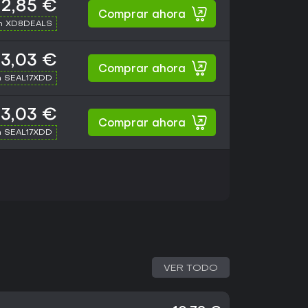
2,85 €
Comprar ahora
th XD8DEALS
3,03 €
Comprar ahora
h SEAL17XDD
3,03 €
Comprar ahora
h SEAL17XDD
VER TODO