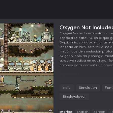
Oxygen Not Included
Oxygen Not Included
destaca com
espaciales para PC, en el que 
Duplicants, varados en un astero
lanzado en 2019, este título ind
mecánicas de simulación profun
oxígeno, comida y energía mient
atractivo radica en equilibrar f
colonos para convertir un preca
Jugabilidad
En
Oxygen Not Included
, la juga
base funcional dentro de un as
Indie
Simulation
Fami
con unos pocos Duplicants que 
sistemas para lo esencial, como 
Single-player
recursos arranca de inmediato, 
clave para sobrevivir. El juego s
para manejar oxígeno y dióxido
Interfaz:
English
Korean
R
residuos, y regulación térmica 