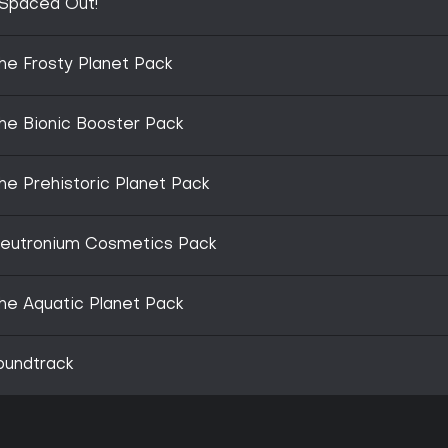
 Spaced Out!
he Frosty Planet Pack
he Bionic Booster Pack
he Prehistoric Planet Pack
Neutronium Cosmetics Pack
he Aquatic Planet Pack
oundtrack