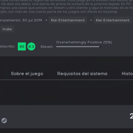
í que comprueba la región de activación. Este juego ya ha estado más barato, e
 los días con datos. Una alerta de precio te avisará de la próxima bajada. En PC
mpras una clave que activas en Steam u otro cliente, y aquí el mercado es el 
plio, con más de una cuarta parte de los juegos con oferta en keyshop.
nzamiento: 30 jul 2019
Klei Entertainment
Klei Entertainment
Indie
Overwhelmingly Positive
(121k)
tacritic:
85
8.3
Steam:
Sobre el juego
Requisitos del sistema
Histo