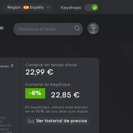
Region:
España
Keyshops:
Todas las plataformas
as
Comprar en tienda oficial:
Steam
22,99 €
Comprar en keyshops:
-8%
22,85 €
En keyshops, estuvo más barato
en el 95% de los días con datos.
erta
Ver historial de precios
ps
ecio en
terno,