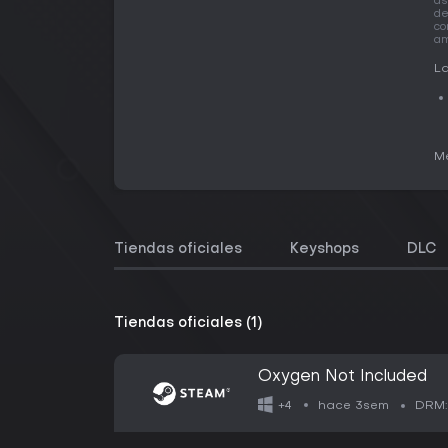
as
de
co
am
La
Me
Tiendas oficiales
Keyshops
DLC
Tiendas oficiales (1)
Oxygen Not Included
hace 3sem
+4
DRM: