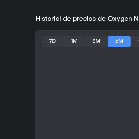
Historial de precios de Oxygen 
7D
1M
3M
6M