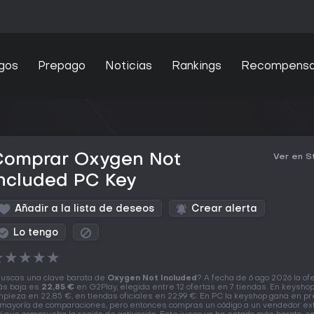
gos
Prepago
Noticias
Rankings
Recompens
Comprar Oxygen Not
Ver en 
ncluded PC Key
Añadir a la lista de deseos
Crear alerta
Lo tengo
★
★
★
★
★
uscas una clave barata de
Oxygen Not Included
? A fecha de 6 ago 2026 la of
s baja es
22,85 €
en G2Play, elegida entre 12 ofertas en 7 tiendas. En keysho
pieza en 22,85 €, en tiendas oficiales en 22,99 €. En PC la keyshop gana en pr
 mayoría de comparaciones, pero entonces compras un código a un vendedor ex