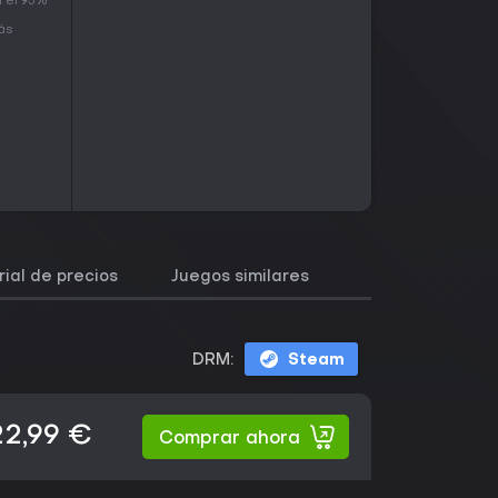
n el 95%
más
rial de precios
Juegos similares
DRM:
Steam
22,99 €
Comprar ahora