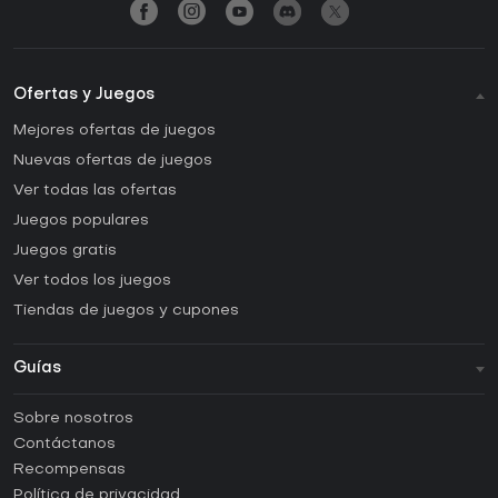
Ofertas y Juegos
Mejores ofertas de juegos
Nuevas ofertas de juegos
Ver todas las ofertas
Juegos populares
Juegos gratis
Ver todos los juegos
Tiendas de juegos y cupones
Guías
FAQ
Sobre nosotros
Guías y tutoriales
Contáctanos
¿Cómo activar una CD Key de Steam?
Recompensas
¿Cómo activar una CD Key de Epic Games?
Política de privacidad