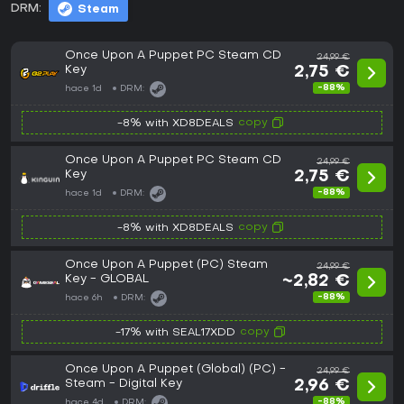
DRM:
Steam
Once Upon A Puppet PC Steam CD
24,99 €
Key
2,75 €
-88%
hace 1d
DRM:
copy
-8% with XD8DEALS
Once Upon A Puppet PC Steam CD
24,99 €
Key
2,75 €
-88%
hace 1d
DRM:
copy
-8% with XD8DEALS
Once Upon A Puppet (PC) Steam
24,99 €
Key - GLOBAL
~2,82 €
-88%
hace 6h
DRM:
copy
-17% with SEAL17XDD
Once Upon A Puppet (Global) (PC) -
24,99 €
Steam - Digital Key
2,96 €
-88%
hace 4d
DRM: