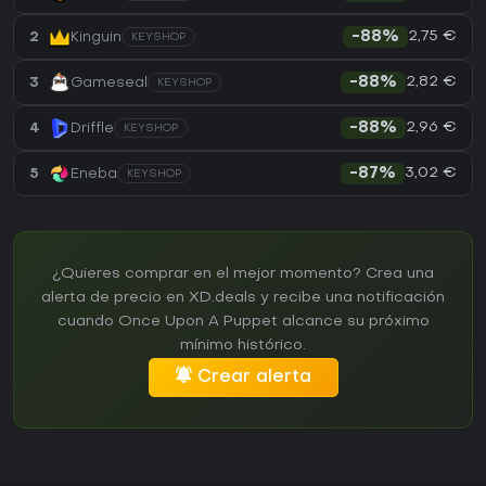
2,75 €
2
Kinguin
-88%
KEYSHOP
2,82 €
3
Gameseal
-88%
KEYSHOP
2,96 €
4
Driffle
-88%
KEYSHOP
3,02 €
5
Eneba
-87%
KEYSHOP
¿Quieres comprar en el mejor momento? Crea una
alerta de precio en XD.deals y recibe una notificación
cuando Once Upon A Puppet alcance su próximo
mínimo histórico.
Crear alerta