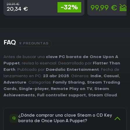
29,91 €
-32%
99,99 €
20,34 €
FAQ
9 PREGUNTAS
Antes de buscar una
clave PC barata de Once Upon A
Puppet
, revisa lo esencial. Desarrollado por
Flatter Than
Earth
. Publicado por
Daedalic Entertainment
. Fecha de
lanzamiento en PC:
23 abr 2025
. Géneros:
Indie
,
Casual
,
Adventure
. Categorías:
Family Sharing
,
Steam Trading
Cards
,
Single-player
,
Remote Play on TV
,
Steam
Achievements
,
Full controller support
,
Steam Cloud
.
¿Dónde comprar una clave Steam o CD Key
Q
barata de Once Upon A Puppet?