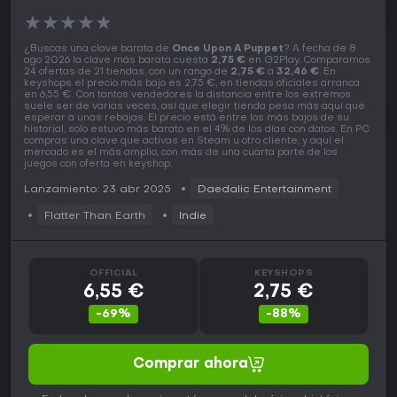
★
★
★
★
★
¿Buscas una clave barata de
Once Upon A Puppet
? A fecha de 8
ago 2026 la clave más barata cuesta
2,75 €
en G2Play. Comparamos
24 ofertas de 21 tiendas, con un rango de
2,75 €
a
32,46 €
. En
keyshops el precio más bajo es 2,75 €, en tiendas oficiales arranca
en 6,55 €. Con tantos vendedores la distancia entre los extremos
suele ser de varias veces, así que elegir tienda pesa más aquí que
esperar a unas rebajas. El precio está entre los más bajos de su
historial, solo estuvo más barato en el 4% de los días con datos. En PC
compras una clave que activas en Steam u otro cliente, y aquí el
mercado es el más amplio, con más de una cuarta parte de los
juegos con oferta en keyshop.
Lanzamiento: 23 abr 2025
Daedalic Entertainment
Flatter Than Earth
Indie
OFFICIAL
KEYSHOPS
6,55 €
2,75 €
-69%
-88%
Comprar ahora