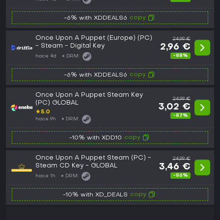
copy
-6% with XDDEALS6
Once Upon A Puppet (Europe) (PC)
24,99 €
- Steam - Digital Key
2,96 €
-88%
hace 4d
DRM:
copy
-6% with XDDEALS6
Once Upon A Puppet Steam Key
24,99 €
(PC) GLOBAL
3,02 €
★
5.0
-87%
hace 9h
DRM:
copy
-10% with XDD10
Once Upon A Puppet Steam (PC) -
24,99 €
Steam CD Key - GLOBAL
3,46 €
-86%
hace 1h
DRM:
copy
-10% with XD_DEALS