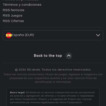
Términos y condiciones
¿Cómo activar una CD Key de GOG?
RSS Noticias
¿Cómo activar una CD Key de Ubisoft Connect?
RSS Juegos
¿Cómo activar una CD Key de EA App?
RSS Ofertas
¿Cómo activar una CD Key de Battle.net?
España (EUR)
Back to the top
© 2026 XD.deals. Todos los derechos reservados.
Todas las marcas comerciales, títulos de juegos, logotipos e imágenes son
propiedad de sus respectivos dueños y se usan solo con fines de
identificación e información.
Aviso legal:
XD.deals es un servicio independiente de comparación
de precios y agregación de ofertas y no está afiliado ni respaldado
por Valve Corporation. Steam y el logotipo de Steam son marcas
comerciales y/o marcas registradas de Valve Corporation.