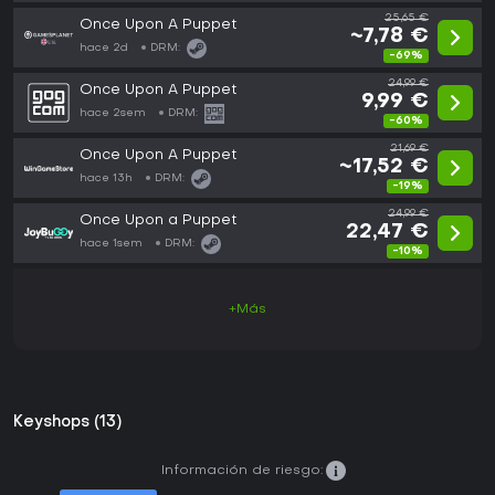
25,65 €
Once Upon A Puppet
~7,78 €
hace 2d
DRM:
-69%
24,99 €
Once Upon A Puppet
9,99 €
hace 2sem
DRM:
-60%
21,69 €
Once Upon A Puppet
~17,52 €
hace 13h
DRM:
-19%
24,99 €
Once Upon a Puppet
22,47 €
hace 1sem
DRM:
-10%
+Más
Keyshops (13)
Información de riesgo: