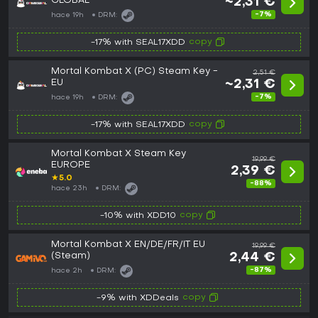
GLOBAL
~2,31 €
-7%
hace 19h
DRM:
copy
-17% with SEAL17XDD
Mortal Kombat X (PC) Steam Key -
2,51 €
EU
~2,31 €
-7%
hace 19h
DRM:
copy
-17% with SEAL17XDD
Mortal Kombat X Steam Key
19,99 €
EUROPE
2,39 €
★
5.0
-88%
hace 23h
DRM:
copy
-10% with XDD10
Mortal Kombat X EN/DE/FR/IT EU
19,99 €
(Steam)
2,44 €
-87%
hace 2h
DRM:
copy
-9% with XDDeals