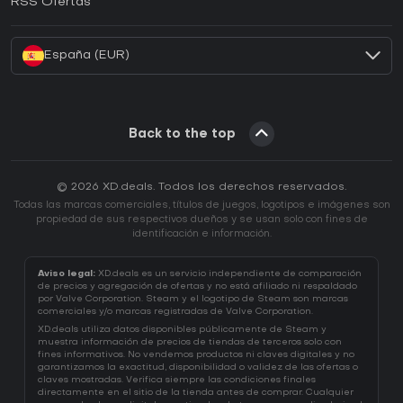
RSS Ofertas
¿Cómo activar una CD Key de Battle.net?
España (EUR)
Back to the top
© 2026 XD.deals. Todos los derechos reservados.
Todas las marcas comerciales, títulos de juegos, logotipos e imágenes son
propiedad de sus respectivos dueños y se usan solo con fines de
identificación e información.
Aviso legal:
XD.deals es un servicio independiente de comparación
de precios y agregación de ofertas y no está afiliado ni respaldado
por Valve Corporation. Steam y el logotipo de Steam son marcas
comerciales y/o marcas registradas de Valve Corporation.
XD.deals utiliza datos disponibles públicamente de Steam y
muestra información de precios de tiendas de terceros solo con
fines informativos. No vendemos productos ni claves digitales y no
garantizamos la exactitud, disponibilidad o validez de las ofertas o
claves mostradas. Verifica siempre las condiciones finales
directamente en el sitio de la tienda antes de comprar. Cualquier