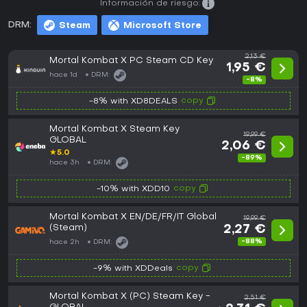
Información de riesgo:
DRM:
Steam
Microsoft Store
2,13 €
Mortal Kombat X PC Steam CD Key
1,95 €
hace 1d
DRM:
-8%
copy
-8% with XD8DEALS
Mortal Kombat X Steam Key
19,99 €
GLOBAL
2,06 €
★
5.0
-89%
hace 3h
DRM:
copy
-10% with XDD10
Mortal Kombat X EN/DE/FR/IT Global
19,99 €
(Steam)
2,27 €
-88%
hace 2h
DRM:
copy
-9% with XDDeals
Mortal Kombat X (PC) Steam Key -
2,51 €