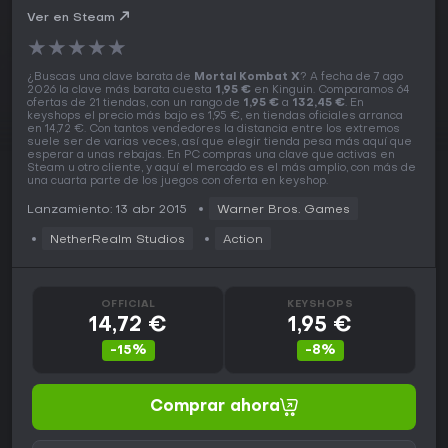
Ver en Steam
★
★
★
★
★
¿Buscas una clave barata de
Mortal Kombat X
? A fecha de 7 ago
2026 la clave más barata cuesta
1,95 €
en Kinguin. Comparamos 64
ofertas de 21 tiendas, con un rango de
1,95 €
a
132,45 €
. En
keyshops el precio más bajo es 1,95 €, en tiendas oficiales arranca
en 14,72 €. Con tantos vendedores la distancia entre los extremos
suele ser de varias veces, así que elegir tienda pesa más aquí que
esperar a unas rebajas. En PC compras una clave que activas en
Steam u otro cliente, y aquí el mercado es el más amplio, con más de
una cuarta parte de los juegos con oferta en keyshop.
Lanzamiento: 13 abr 2015
Warner Bros. Games
NetherRealm Studios
Action
OFFICIAL
KEYSHOPS
14,72 €
1,95 €
-15%
-8%
Comprar ahora