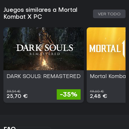
Juegos similares a Mortal
VER TODO
Kombat X PC
DARK SOULS: REMASTERED
Mortal Kombat 
39,54 €
49,60 €
-35%
25,70 €
2,48 €