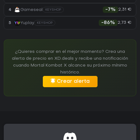
2,31 €
4
Gameseal
-7%
KEYSHOP
2,73 €
5
Yuplay
-86%
KEYSHOP
¿Quieres comprar en el mejor momento? Crea una
alerta de precio en XD.deals y recibe una notificación
cuando Mortal Kombat X alcance su próximo mínimo
histórico.
Crear alerta