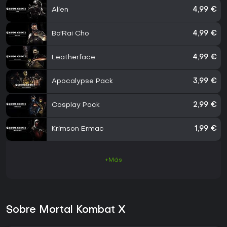
Alien
4,99 €
Bo'Rai Cho
4,99 €
Leatherface
4,99 €
Apocalypse Pack
3,99 €
Cosplay Pack
2,99 €
Krimson Ermac
1,99 €
+Más
Sobre Mortal Kombat X