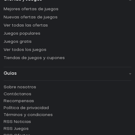
Mejores ofertas de juegos
Nuevas ofertas de juegos
Ver todas las ofertas
Juegos populares
Juegos gratis
Ver todos los juegos
Tiendas de juegos y cupones
Guías
FAQ
Sobre nosotros
Guías y tutoriales
Contáctanos
¿Cómo activar una CD Key de Steam?
Recompensas
¿Cómo activar una CD Key de Epic Games?
Política de privacidad
Términos y condiciones
¿Cómo activar una CD Key de GOG?
RSS Noticias
¿Cómo activar una CD Key de Ubisoft Connect?
RSS Juegos
¿Cómo activar una CD Key de EA App?