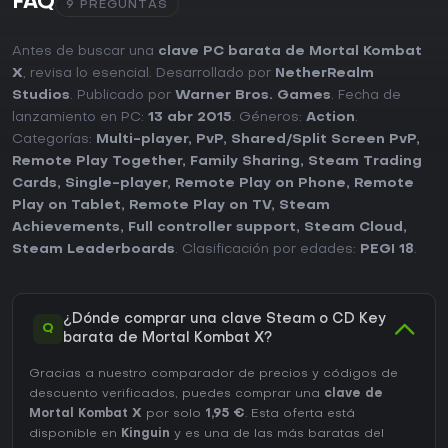
FAQ
9 PREGUNTAS
Antes de buscar una
clave PC barata de Mortal Kombat
X
, revisa lo esencial. Desarrollado por
NetherRealm
Studios
. Publicado por
Warner Bros. Games
. Fecha de
lanzamiento en PC:
13 abr 2015
. Géneros:
Action
.
Categorías:
Multi-player
,
PvP
,
Shared/Split Screen PvP
,
Remote Play Together
,
Family Sharing
,
Steam Trading
Cards
,
Single-player
,
Remote Play on Phone
,
Remote
Play on Tablet
,
Remote Play on TV
,
Steam
Achievements
,
Full controller support
,
Steam Cloud
,
Steam Leaderboards
. Clasificación por edades:
PEGI 18
.
¿Dónde comprar una clave Steam o CD Key
Q
barata de Mortal Kombat X?
Gracias a nuestro comparador de precios y códigos de
descuento verificados, puedes comprar una
clave de
Mortal Kombat X
por solo
1,95 €
. Esta oferta está
disponible en
Kinguin
y es una de las más baratas del