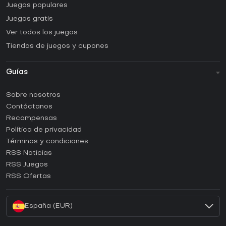
Juegos populares
Juegos gratis
Ver todos los juegos
Tiendas de juegos y cupones
Guías
FAQ
Sobre nosotros
Guías y tutoriales
Contáctanos
¿Cómo activar una CD Key de Steam?
Recompensas
¿Cómo activar una CD Key de Epic Games?
Política de privacidad
Términos y condiciones
¿Cómo activar una CD Key de GOG?
RSS Noticias
¿Cómo activar una CD Key de Ubisoft Connect?
RSS Juegos
¿Cómo activar una CD Key de EA App?
RSS Ofertas
¿Cómo activar una CD Key de Battle.net?
España (EUR)