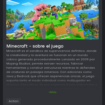
Minecraft - sobre el juego
Minecraft es el sandbox de supervivencia definitivo, donde
la creatividad y la aventura se fusionan en un mundo
cúbico generado proceduralmente. Lanzado en 2009 por
Mojang Studios, permite extraer recursos, fabricar
herramientas y construir estructuras mientras te defiendes
de criaturas en paisajes inmensos. Con ediciones como
Java y Bedrock que ofrecen experiencias únicas, el juego
soporta tanto el modo individual como multijugador en
diversos dispositivos. Ya sea erigiendo bases elaboradas o
explorando dimensiones misteriosas, Minecraft une acción
+Más
con infinitas opciones de construcción, convirtiéndose en
un esencial para jugadores que buscan libertad en sus
Action
aventuras virtuales.