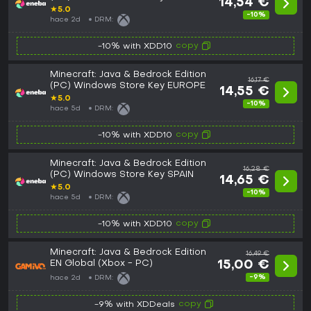
14,54 €
★
5.0
-10%
hace 2d
DRM:
copy
-10% with XDD10
Minecraft: Java & Bedrock Edition
16,17 €
(PC) Windows Store Key EUROPE
14,55 €
★
5.0
-10%
hace 5d
DRM:
copy
-10% with XDD10
Minecraft: Java & Bedrock Edition
16,28 €
(PC) Windows Store Key SPAIN
14,65 €
★
5.0
-10%
hace 5d
DRM:
copy
-10% with XDD10
Minecraft: Java & Bedrock Edition
16,49 €
EN Global (Xbox - PC)
15,00 €
-9%
hace 2d
DRM:
copy
-9% with XDDeals