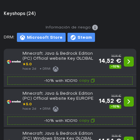
Keyshops (24)
Información de riesgo:
DRM:
Microsoft Store
Steam
Minecraft: Java & Bedrock Edition
16,14 €
(PC) Official website Key GLOBAL
14,52 €
★
5.0
-10%
hace 2d
DRM:
copy
-10% with XDD10
Minecraft: Java & Bedrock Edition
16,14 €
(PC) Official website Key EUROPE
14,52 €
★
5.0
-10%
hace 2d
DRM:
copy
-10% with XDD10
Minecraft: Java & Bedrock Edition
16,16 €
(PC) Windows Store Key GLOBAL