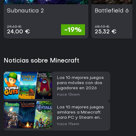
allá.
Subnautica 2
Battlefield 6
Si te apasiona la creatividad sin límites o aventuras
cooperativas, Minecraft ofrece un valor inigualable, sobre
todo con opciones como Realms para servidores privados.
29,63 €
68,43 €
-19%
Su popularidad perdurable lo convierte en una apuesta
24,00 €
25,32 €
segura para novatos o veteranos que regresan por
contenido nuevo, aunque quienes busquen narrativas
estructuradas podrían explorar otras opciones.
Noticias sobre Minecraft
Los 10 mejores juegos
para móviles con dos
jugadores en 2026
hace 13sem
Los 10 mejores juegos
similares a Minecraft
para PC y Steam en
2026
hace 17sem