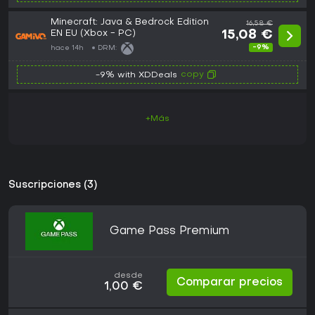
Minecraft: Java & Bedrock Edition
16,58 €
EN EU (Xbox - PC)
15,08 €
-9%
hace 14h
DRM:
copy
-9% with XDDeals
+Más
Suscripciones (3)
Game Pass Premium
desde
Comparar precios
1,00 €