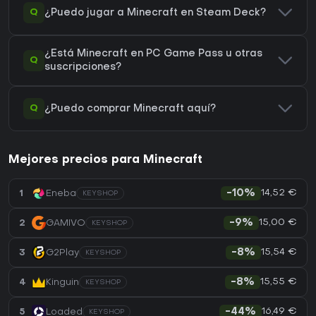
Q
¿Puedo jugar a Minecraft en Steam Deck?
¿Está Minecraft en PC Game Pass u otras
Q
suscripciones?
Q
¿Puedo comprar Minecraft aquí?
Mejores precios para Minecraft
14,52 €
1
Eneba
-10%
KEYSHOP
15,00 €
2
GAMIVO
-9%
KEYSHOP
15,54 €
3
G2Play
-8%
KEYSHOP
15,55 €
4
Kinguin
-8%
KEYSHOP
16,49 €
5
Loaded
-44%
KEYSHOP