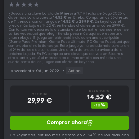
★
★
★
★
★
¿Buscas una clave barata de
Minecraft
? A fecha de 6 ago 2026 la
clave más barata cuesta
14,52 €
en Eneba. Comparamos 26 ofertas
de 11 tiendas, con un rango de
14,52 €
a
29,99 €
. En keyshops el
precio más bajo es 14,52 €, en tiendas oficiales arranca en 29,99 €.
Con tantos vendedores la distancia entre los extremos suele ser de
varias veces, así que elegir tienda pesa más aquí que esperar a
unas rebajas. El juego también está incluido en una suscripción
(Game Pass Premium, Game Pass Ultimate, PC Game Pass), así que
comprueba si no lo tienes ya. Este juego ya ha estado más barato, en
el 94% de los días con datos. Una alerta de precio te avisará de la
próxima bajada. En PC compras una clave que activas en Steam u
otro cliente, y aquí el mercado es el más amplio, con más de una
cuarta parte de los juegos con oferta en keyshop.
Lanzamiento: 06 jun 2022
Action
KEYSHOPS
OFFICIAL
14,52 €
29,99 €
-10%
Comprar ahora
En keyshops, estuvo más barato en el 94% de los días con