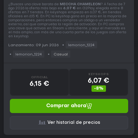
¿Buscas una clave barata de
MECCHA CHAMELEON
? A fecha de 7
ago 2026 la oferta más baja es
6,07 €
en G2Play, elegida entre 8
ofertas en 7 tiendas. En keyshops empieza en 6,07 €, en tiendas
oficiales en 6,15 €. En PC la keyshop gana en precio en la mayoría de
comparaciones, pero entonces compras un código a un vendedor
externo, así que comprueba la región de activación. En PC compras
una clave que activas en Steam u otro cliente, y aquí el mercado es
el más amplio, con más de una cuarta parte de los juegos con oferta
en keyshop.
Lanzamiento: 09 jun 2026
lemorion_1224
lemorion_1224
Casual
KEYSHOPS
OFFICIAL
6,07 €
6,15 €
-8%
Comprar ahora
Ver historial de precios