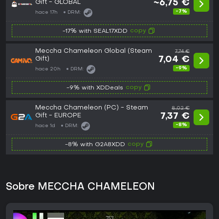
Gift - GLOBAL
~6,75 €
-7%
hace 17h
DRM:
copy
-17% with SEAL17XDD
Meccha Chameleon Global (Steam
7,74 €
Gift)
7,04 €
-9%
hace 20h
DRM:
copy
-9% with XDDeals
Meccha Chameleon (PC) - Steam
8,02 €
Gift - EUROPE
7,37 €
-8%
hace 1d
DRM:
copy
-8% with G2A8XDD
Sobre MECCHA CHAMELEON