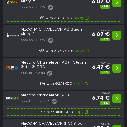
Altergift
6,07 €
-8%
hace 5h
DRM:
copy
-8% with XD8DEALS
MECCHA CHAMELEON PC Steam
6,60 €
Altergift
6,07 €
-8%
hace 5h
DRM:
copy
-8% with XD8DEALS
Meccha Chameleon (PC) - Steam
7,04 €
Gift - GLOBAL
6,47 €
-8%
hace 1d
DRM:
copy
-8% with G2A8XDD
7,94 €
Meccha Chameleon (PC)
6,74 €
hace 1sem
DRM:
-15%
copy
-15% with XDDEALS
MECCHA CHAMELEON (PC) Steam
7,32 €