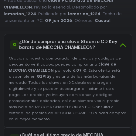
Antes de buscar una
clave PC barata de MECCHA
CHAMELEON
, revisa lo esencial. Desarrollado por
lemorion_1224
. Publicado por
lemorion_1224
. Fecha de
lanzamiento en PC:
09 jun 2026
. Géneros:
Casual
.
¿Dónde comprar una clave Steam o CD Key
Q
barata de MECCHA CHAMELEON?
Gracias a nuestro comparador de precios y códigos de
descuento verificados, puedes comprar una
clave de
MECCHA CHAMELEON
por solo
6,07 €
. Esta oferta está
disponible en
G2Play
y es una de las más baratas del
mercado. Todas las claves en XD.deals se entregan
digitalmente y se pueden descargar al instante tras el
pago. Los precios ya incluyen comisiones y códigos
promocionales aplicados, así que siempre ves el precio
más bajo de MECCHA CHAMELEON en
PC
. Consulta el
historial de precios de MECCHA CHAMELEON
para comprar
en el mejor momento.
¿Cuál es el último precio de MECCHA