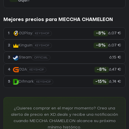
aquí?
Mejores precios para MECCHA CHAMELEON
6,07 €
1
G2Play
-8%
KEYSHOP
6,07 €
2
Kinguin
-8%
KEYSHOP
6,15 €
3
Steam
OFFICIAL
6,47 €
4
G2A
-8%
KEYSHOP
6,74 €
5
Difmark
-15%
KEYSHOP
¿Quieres comprar en el mejor momento? Crea una
alerta de precio en XD.deals y recibe una notificación
cuando MECCHA CHAMELEON alcance su próximo
mínimo histórico.