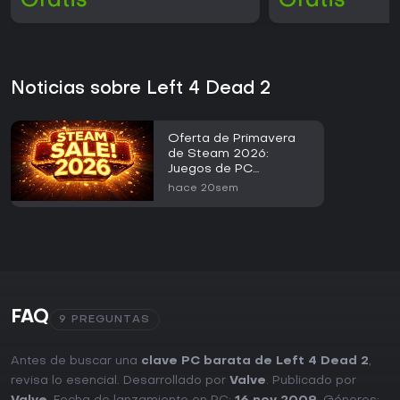
Gratis
Gratis
Noticias sobre Left 4 Dead 2
Oferta de Primavera
de Steam 2026:
Juegos de PC
Destacados por Menos
hace 20sem
de 3 EUR
FAQ
9 PREGUNTAS
Antes de buscar una
clave PC barata de Left 4 Dead 2
,
revisa lo esencial. Desarrollado por
Valve
. Publicado por