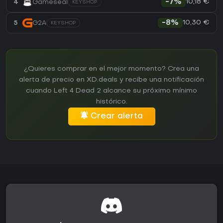
10,18 €
4
Gameseal
-7%
KEYSHOP
10,30 €
5
G2A
-8%
KEYSHOP
¿Quieres comprar en el mejor momento? Crea una
alerta de precio en XD.deals y recibe una notificación
cuando Left 4 Dead 2 alcance su próximo mínimo
histórico.
Crear alerta