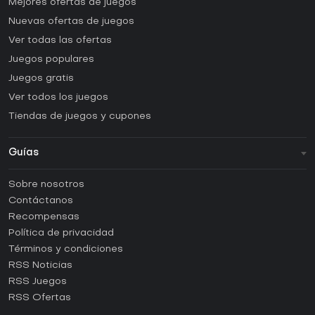
Mejores ofertas de juegos
Nuevas ofertas de juegos
Ver todas las ofertas
Juegos populares
Juegos gratis
Ver todos los juegos
Tiendas de juegos y cupones
Guías
FAQ
Sobre nosotros
Guías y tutoriales
Contáctanos
¿Cómo activar una CD Key de Steam?
Recompensas
¿Cómo activar una CD Key de Epic Games?
Política de privacidad
Términos y condiciones
¿Cómo activar una CD Key de GOG?
RSS Noticias
¿Cómo activar una CD Key de Ubisoft Connect?
RSS Juegos
¿Cómo activar una CD Key de EA App?
RSS Ofertas
¿Cómo activar una CD Key de Battle.net?