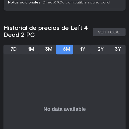
Notas adicionales:
DirectX 9.0c compatible sound card
Historial de precios de Left 4
VER TODO
Dead 2 PC
7D
1M
3M
6M
1Y
2Y
3Y