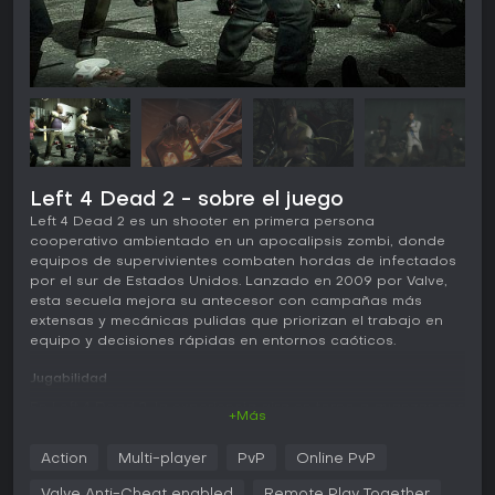
Left 4 Dead 2 - sobre el juego
Left 4 Dead 2 es un shooter en primera persona
cooperativo ambientado en un apocalipsis zombi, donde
equipos de supervivientes combaten hordas de infectados
por el sur de Estados Unidos. Lanzado en 2009 por Valve,
esta secuela mejora su antecesor con campañas más
extensas y mecánicas pulidas que priorizan el trabajo en
equipo y decisiones rápidas en entornos caóticos.
Jugabilidad
En Left 4 Dead 2, la experiencia gira en torno a avanzar por
+Más
niveles repletos de zombis mientras gestionas recursos
como kits de salud y munición. Controlas a uno de cuatro
Action
Multi-player
PvP
Online PvP
supervivientes con personalidades y diálogos únicos que
dan sabor a la acción. El juego ofrece un arsenal mixto de
Valve Anti-Cheat enabled
Remote Play Together