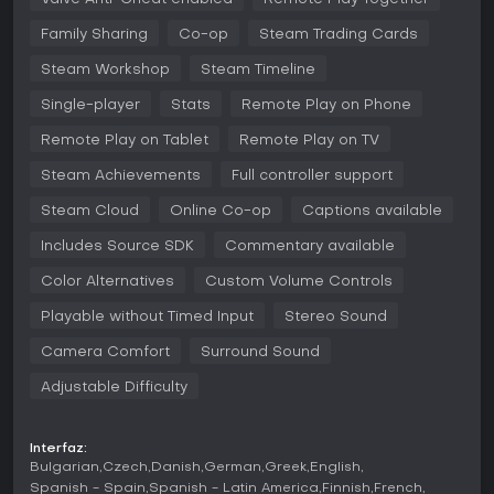
armas de fuego y cuerpo a cuerpo, como motosierras,
hachas y sartenes, ideal para combates cercanos contra
Family Sharing
Co-op
Steam Trading Cards
los infectados. Enemigos especiales como el Charger,
Steam Workshop
Steam Timeline
Spitter y Jockey plantean amenazas únicas que exigen
respuestas coordinadas del equipo. El sistema AI Director
Single-player
Stats
Remote Play on Phone
2.0 ajusta dinámicamente las apariciones de enemigos,
colocación de objetos, condiciones climáticas y rutas
Remote Play on Tablet
Remote Play on TV
según el rendimiento de los jugadores, garantizando que
ninguna partida sea igual. Este componente procedural
Steam Achievements
Full controller support
mantiene la tensión al adaptar los desafíos al nivel de
habilidad y ritmo del grupo.
Steam Cloud
Online Co-op
Captions available
Includes Source SDK
Commentary available
El trabajo en equipo es clave para sobrevivir, con
mecánicas como revivir a compañeros caídos o compartir
Color Alternatives
Custom Volume Controls
suministros esenciales para completar las campañas.
Infectados poco comunes, como los Mudmen en los
Playable without Timed Input
Stereo Sound
pantanos, aportan variedad y obligan a adaptarse a
peligros ambientales. El enfoque en tiroteos cooperativos
Camera Comfort
Surround Sound
frenéticos hace que cada encuentro resulte urgente y
altamente rejugable.
Adjustable Difficulty
Modos de juego
Interfaz:
Left 4 Dead 2 propone varios modos adaptados a distintos
Bulgarian
Czech
Danish
German
Greek
English
estilos de juego, todos centrados en sobrevivir a oleadas
Spanish - Spain
Spanish - Latin America
Finnish
French
de zombis. El modo Campaign permite juego cooperativo