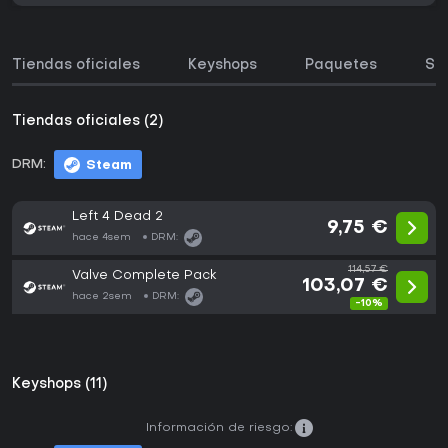
Tiendas oficiales
Keyshops
Paquetes
So
Tiendas oficiales (2)
DRM:
Steam
Left 4 Dead 2
9,75 €
hace 4sem
DRM:
114,57 €
Valve Complete Pack
103,07 €
hace 2sem
DRM:
-10%
Keyshops (11)
Información de riesgo: