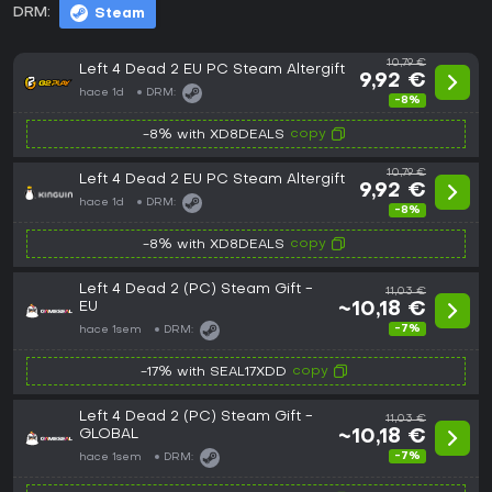
DRM:
Steam
10,79 €
Left 4 Dead 2 EU PC Steam Altergift
9,92 €
hace 1d
DRM:
-8%
copy
-8% with XD8DEALS
10,79 €
Left 4 Dead 2 EU PC Steam Altergift
9,92 €
hace 1d
DRM:
-8%
copy
-8% with XD8DEALS
Left 4 Dead 2 (PC) Steam Gift -
11,03 €
EU
~10,18 €
-7%
hace 1sem
DRM:
copy
-17% with SEAL17XDD
Left 4 Dead 2 (PC) Steam Gift -
11,03 €
GLOBAL
~10,18 €
-7%
hace 1sem
DRM: