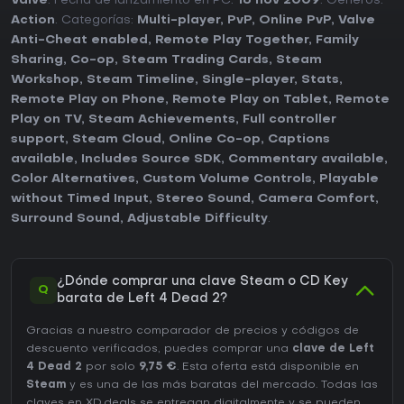
Valve
. Fecha de lanzamiento en PC:
16 nov 2009
. Géneros:
Action
. Categorías:
Multi-player
,
PvP
,
Online PvP
,
Valve
Anti-Cheat enabled
,
Remote Play Together
,
Family
Sharing
,
Co-op
,
Steam Trading Cards
,
Steam
Workshop
,
Steam Timeline
,
Single-player
,
Stats
,
Remote Play on Phone
,
Remote Play on Tablet
,
Remote
Play on TV
,
Steam Achievements
,
Full controller
support
,
Steam Cloud
,
Online Co-op
,
Captions
available
,
Includes Source SDK
,
Commentary available
,
Color Alternatives
,
Custom Volume Controls
,
Playable
without Timed Input
,
Stereo Sound
,
Camera Comfort
,
Surround Sound
,
Adjustable Difficulty
.
¿Dónde comprar una clave Steam o CD Key
Q
barata de Left 4 Dead 2?
Gracias a nuestro comparador de precios y códigos de
descuento verificados, puedes comprar una
clave de Left
4 Dead 2
por solo
9,75 €
. Esta oferta está disponible en
Steam
y es una de las más baratas del mercado. Todas las
claves en XD.deals se entregan digitalmente y se pueden