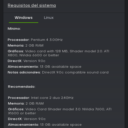
Requisitos del sistema
¿Merece la pena?
Left 4 Dead 2 sigue siendo una opción sólida para
Windows
Linux
aficionados a los shooters cooperativos, sobre todo si te
gustan las partidas zombis con amigos. Los mods de la
comunidad prolongan su vida útil con mapas nuevos y
Mínimo:
contenido personalizado que mantienen el juego fresco
hasta 2026. Las opiniones de jugadores resaltan su
Procesador:
Pentium 4 3.0GHz
rejugabilidad y la satisfacción del trabajo en equipo unido,
Memoria:
2 GB RAM
convirtiéndolo en ideal para sesiones grupales. Si buscas
Gráficos:
Video card with 128 MB, Shader model 2.0. ATI
experiencias multijugador rápidas e impredecibles por
X800, NVidia 6600 or better
encima del juego en solitario, este título resiste bien el paso
DirectX:
Version 9.0c
del tiempo gracias a su comunidad online activa.
Almacenamiento:
13 GB available space
Notas adicionales:
DirectX 9.0c compatible sound card
Recomendado:
Procesador:
Intel core 2 duo 2.4GHz
Memoria:
2 GB RAM
Gráficos:
Video Card Shader model 3.0. NVidia 7600, ATI
X1600 or better
DirectX:
Version 9.0c
Almacenamiento:
13 GB available space