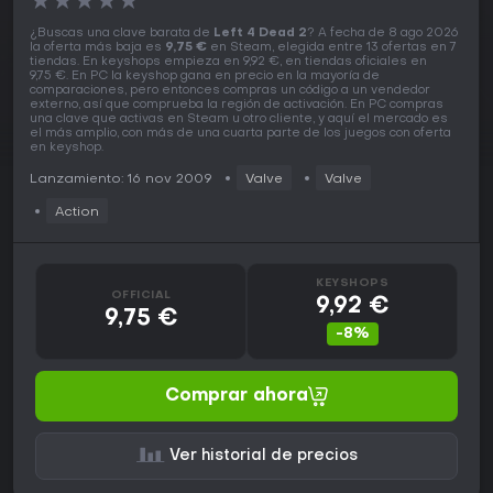
★
★
★
★
★
¿Buscas una clave barata de
Left 4 Dead 2
? A fecha de 8 ago 2026
la oferta más baja es
9,75 €
en Steam, elegida entre 13 ofertas en 7
tiendas. En keyshops empieza en 9,92 €, en tiendas oficiales en
9,75 €. En PC la keyshop gana en precio en la mayoría de
comparaciones, pero entonces compras un código a un vendedor
externo, así que comprueba la región de activación. En PC compras
una clave que activas en Steam u otro cliente, y aquí el mercado es
el más amplio, con más de una cuarta parte de los juegos con oferta
en keyshop.
Lanzamiento: 16 nov 2009
Valve
Valve
Action
KEYSHOPS
OFFICIAL
9,92 €
9,75 €
-8%
Comprar ahora
Ver historial de precios