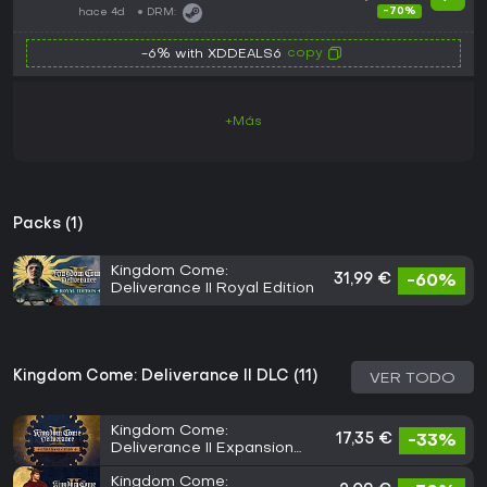
-70%
hace 4d
DRM:
copy
-6% with XDDEALS6
+Más
Packs (1)
Kingdom Come:
31,99 €
-60%
Deliverance II Royal Edition
Kingdom Come: Deliverance II DLC (11)
VER TODO
Kingdom Come:
17,35 €
-33%
Deliverance II Expansion
Pass
Kingdom Come: