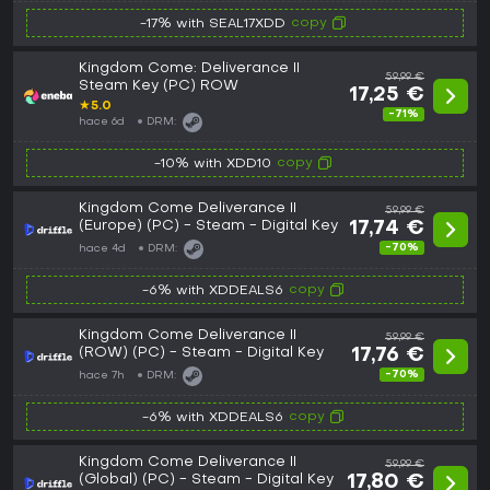
copy
-17% with SEAL17XDD
Kingdom Come: Deliverance II
59,99 €
Steam Key (PC) ROW
17,25 €
★
5.0
-71%
hace 6d
DRM:
copy
-10% with XDD10
Kingdom Come Deliverance II
59,99 €
(Europe) (PC) - Steam - Digital Key
17,74 €
-70%
hace 4d
DRM:
copy
-6% with XDDEALS6
Kingdom Come Deliverance II
59,99 €
(ROW) (PC) - Steam - Digital Key
17,76 €
-70%
hace 7h
DRM:
copy
-6% with XDDEALS6
Kingdom Come Deliverance II
59,99 €
(Global) (PC) - Steam - Digital Key
17,80 €