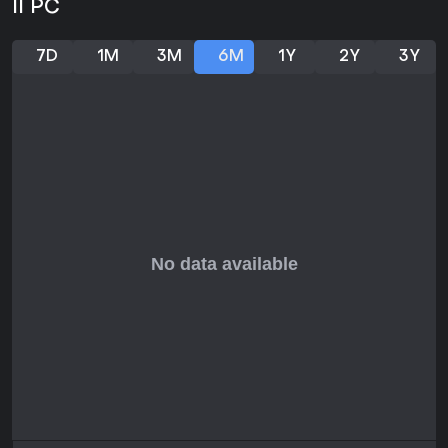
II PC
7D
1M
3M
6M
1Y
2Y
3Y