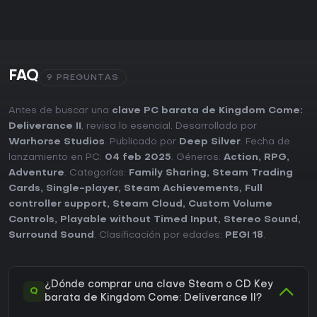
FAQ
9 PREGUNTAS
Antes de buscar una
clave PC barata de Kingdom Come:
Deliverance II
, revisa lo esencial. Desarrollado por
Warhorse Studios
. Publicado por
Deep Silver
. Fecha de
lanzamiento en PC:
04 feb 2025
. Géneros:
Action
,
RPG
,
Adventure
. Categorías:
Family Sharing
,
Steam Trading
Cards
,
Single-player
,
Steam Achievements
,
Full
controller support
,
Steam Cloud
,
Custom Volume
Controls
,
Playable without Timed Input
,
Stereo Sound
,
Surround Sound
. Clasificación por edades:
PEGI 18
.
¿Dónde comprar una clave Steam o CD Key
Q
barata de Kingdom Come: Deliverance II?