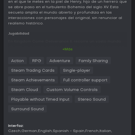
en el que te metes en la piel de Henry, hijo de un herrero que
se abre paso en el turbulento Bohemia del siglo XV. Esta
secuela amplía el mundo abierto y profundiza en las
interacciones con personajes del original, sin renunciar al
realismo histórico.
Jugabilidad
En Kingdom Come: Deliverance II, recorre un vasto mundo
abierto en primera persona, donde cada decisión marca tu
+Más
camino. El núcleo del juego gira en torno a habilidades que
afectan diálogos y resultados, como Oratory para
Action
RPG
Adventure
Family Sharing
conversaciones persuasivas, Charisma para cautivar a los
demás e Intimidation para enfoques intimidatorios.
Steam Trading Cards
Single-player
Novedades como Appearance, Coercion y Dominate
enriquecen las interacciones con NPCs, que responden de
Steam Achievements
Full controller support
forma dinámica a tu reputación y acciones.
Steam Cloud
Custom Volume Controls
El combate prioriza la estrategia por encima de la fuerza
Playable without Timed Input
Stereo Sound
bruta, con opciones para infiltraciones, peleas cuerpo a
cuerpo y asedios a gran escala. Puedes usar ballestas a
Surround Sound
caballo o armas de fuego tempranas como hand cannons
en las batallas. La exploración se integra con actividades
cotidianas como el juego, la herrería y el espionaje, que
Interfaz:
influyen en el desarrollo de tu personaje y en cómo
Czech
German
English
Spanish - Spain
French
Italian
reacciona el mundo. El juego premia las decisiones