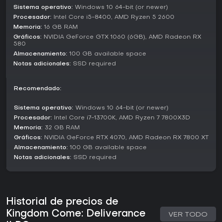
antisigismundistas abren puertas al espionaje y pactos. Tu
Sistema operativo:
Windows 10 64-bit (or newer)
implicación con estos grupos define las ramas
Procesador:
Intel Core i5-8400, AMD Ryzen 5 2600
argumentales, desde fugas clandestinas hasta sofocar
Memoria:
16 GB RAM
revueltas, todo en un entorno inspirado en la historia real.
Gráficos:
NVIDIA GeForce GTX 1060 (6GB), AMD Radeon RX
580
¿Merece la pena?
Almacenamiento:
100 GB available space
Con más de 5 millones de copias vendidas en todo el
Notas adicionales:
SSD required
mundo hasta febrero de 2026 y un pico de 256,206
jugadores simultáneos en Steam, Kingdom Come:
Deliverance II ha recibido reseñas generalmente favorables.
Recomendado:
Los críticos en Metacritic lo confirman, y en OpenCritic el
95% lo recomienda. Los jugadores valoran sus mecánicas
Sistema operativo:
Windows 10 64-bit (or newer)
inmersivas y actividades variadas, aunque algunos critican
Procesador:
Intel Core i7-13700K, AMD Ryzen 7 7800X3D
elementos torpes de la UI.
Memoria:
32 GB RAM
Gráficos:
NVIDIA GeForce RTX 4070, AMD Radeon RX 7800 XT
Si buscas un role-playing profundo con fidelidad histórica
y sistemas complejos, este juego es ideal para fans de
Almacenamiento:
100 GB available space
RPGs que quieren una aventura single-player exigente.
Notas adicionales:
SSD required
Quienes prefieren acción frenética podrían notar su ritmo
pausado como un reto, pero actualizaciones gratuitas
como la barbería mantienen la experiencia fresca para
veteranos.
Historial de precios de
Kingdom Come: Deliverance
VER TODO