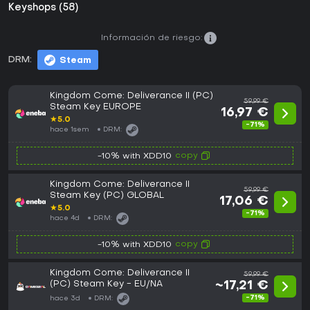
Keyshops (58)
Información de riesgo:
DRM:
Steam
Kingdom Come: Deliverance II (PC)
59,99 €
Steam Key EUROPE
16,97 €
★
5.0
-71%
hace 1sem
DRM:
copy
-10% with XDD10
Kingdom Come: Deliverance II
59,99 €
Steam Key (PC) GLOBAL
17,06 €
★
5.0
-71%
hace 4d
DRM:
copy
-10% with XDD10
Kingdom Come: Deliverance II
59,99 €
(PC) Steam Key - EU/NA
~17,21 €
-71%
hace 3d
DRM: