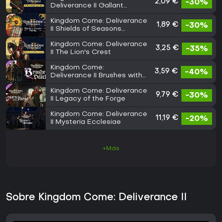
2,09 €
-30%
Deliverance II Gallant
Huntsman's Kit
Kingdom Come: Deliverance
1,89 €
-30%
II Shields of Seasons
Passing
Kingdom Come: Deliverance
3,25 €
-35%
II The Lion's Crest
Kingdom Come:
3,59 €
-40%
Deliverance II Brushes with
Death
Kingdom Come: Deliverance
9,79 €
-30%
II Legacy of the Forge
Kingdom Come: Deliverance
11,19 €
-20%
II Mysteria Ecclesiae
+Más
Sobre Kingdom Come: Deliverance II