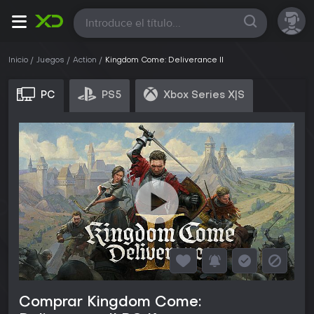
Todas
Inicio
Juegos
Action
Kingdom Come: Deliverance II
PC
PS5
Xbox Series X|S
Comprar Kingdom Come: