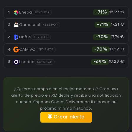
16,97 €
1
Eneba
-71%
KEYSHOP
17,21 €
2
Gameseal
-71%
KEYSHOP
17,74 €
3
Driffle
-70%
KEYSHOP
17,89 €
4
GAMIVO
-70%
KEYSHOP
18,29 €
5
Loaded
-69%
KEYSHOP
¿Quieres comprar en el mejor momento? Crea una
alerta de precio en XD.deals y recibe una notificación
cuando Kingdom Come: Deliverance II alcance su
próximo mínimo histórico.
Crear alerta