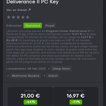
Deliverance II PC Key
Ver en Steam
★
★
★
★
★
Ediciones:
Standard
Royal
¿Buscas una clave barata de
Kingdom Come: Deliverance II
? A
fecha de 8 ago 2026 la clave más barata cuesta
16,97 €
en Eneba.
Comparamos 73 ofertas de 23 tiendas, con un rango de
16,97 €
a
86,48 €
. En keyshops el precio más bajo es 16,97 €, en tiendas
oficiales arranca en 21,00 €. Con tantos vendedores la distancia
entre los extremos suele ser de varias veces, así que elegir tienda
pesa más aquí que esperar a unas rebajas. El precio está entre los
más bajos de su historial, solo estuvo más barato en el 5% de los días
con datos. En PC compras una clave que activas en Steam u otro
cliente, y aquí el mercado es el más amplio, con más de una cuarta
parte de los juegos con oferta en keyshop.
Lanzamiento: 04 feb 2025
Deep Silver
Warhorse Studios
Action
OFFICIAL
KEYSHOPS
21,00 €
16,97 €
-64%
-71%