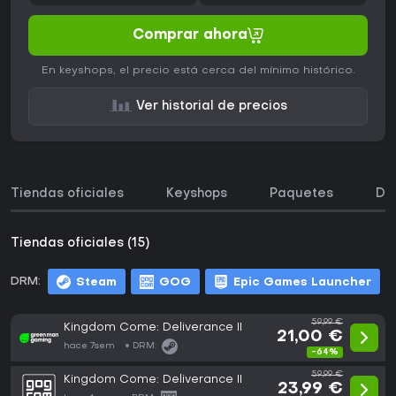
Comprar ahora
En keyshops, el precio está cerca del mínimo histórico.
Ver historial de precios
Tiendas oficiales
Keyshops
Paquetes
DL
Tiendas oficiales (15)
DRM:
Steam
GOG
Epic Games Launcher
59,99 €
Kingdom Come: Deliverance II
21,00 €
hace 7sem
DRM:
-64%
59,99 €
Kingdom Come: Deliverance II
23,99 €