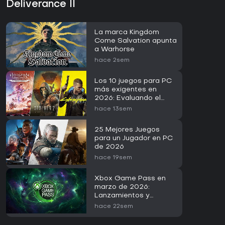
Deliverance II
La marca Kingdom
Come Salvation apunta
a Warhorse
hace 2sem
Los 10 juegos para PC
más exigentes en
2026: Evaluando el
RTX 5090
hace 13sem
25 Mejores Juegos
para un Jugador en PC
de 2026
hace 19sem
Xbox Game Pass en
marzo de 2026:
Lanzamientos y
novedades
hace 22sem