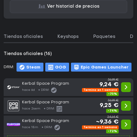
Ver historial de precios
Tiendas oficiales
Keyshops
Paquetes
DL
Tiendas oficiales (16)
DRM:
Steam
GOG
Epic Games Launcher
36,99 €
Kerbal Space Program
9,24 €
hace 6d
DRM:
Termina en 1 semana
-75%
36,99 €
Kerbal Space Program
9,25 €
hace 2sem
DRM:
-74%
34,64 €
Kerbal Space Program
~9,36 €
hace 18m
DRM:
Termina en 1 semana
-72%