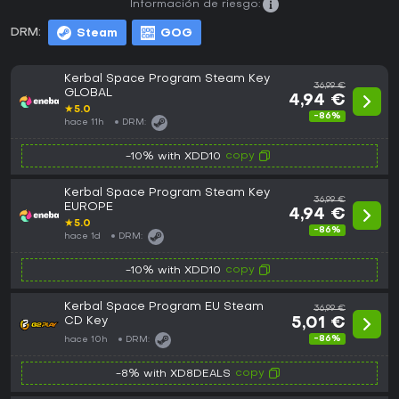
Información de riesgo:
DRM:
Steam
GOG
Kerbal Space Program Steam Key
36,99 €
GLOBAL
4,94 €
★
5.0
-86%
hace 11h
DRM:
copy
-10% with XDD10
Kerbal Space Program Steam Key
36,99 €
EUROPE
4,94 €
★
5.0
-86%
hace 1d
DRM:
copy
-10% with XDD10
Kerbal Space Program EU Steam
36,99 €
CD Key
5,01 €
-86%
hace 10h
DRM:
copy
-8% with XD8DEALS