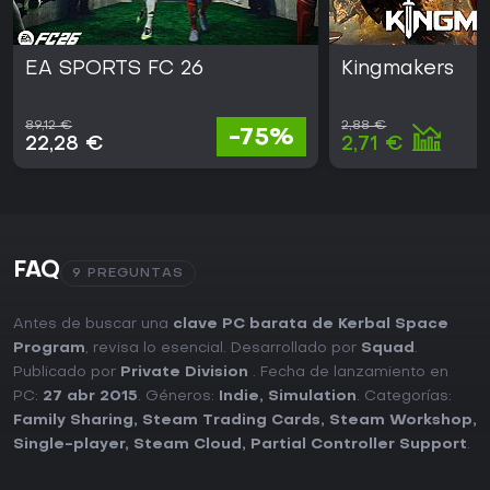
EA SPORTS FC 26
Kingmakers
89,12 €
2,88 €
-75%
22,28 €
2,71 €
FAQ
9 PREGUNTAS
Antes de buscar una
clave PC barata de Kerbal Space
Program
, revisa lo esencial. Desarrollado por
Squad
.
Publicado por
Private Division
. Fecha de lanzamiento en
PC:
27 abr 2015
. Géneros:
Indie
,
Simulation
. Categorías:
Family Sharing
,
Steam Trading Cards
,
Steam Workshop
,
Single-player
,
Steam Cloud
,
Partial Controller Support
.