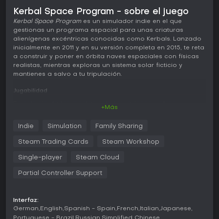
Kerbal Space Program - sobre el juego
Kerbal Space Program
es un simulador indie en el que
gestionas un programa espacial para unas criaturas
alienígenas excéntricas conocidas como Kerbals. Lanzado
inicialmente en 2011 y en su versión completa en 2015, te reta
a construir y poner en órbita naves espaciales con físicas
realistas, mientras exploras un sistema solar ficticio y
mantienes a salvo a tu tripulación.
Jugabilidad
En este simulador, montas cohetes, aviones y otros
+Más
vehículos a partir de un amplio catálogo de piezas, cada
una con impacto en el rendimiento gracias a mecánicas
Indie
Simulation
Family Sharing
aerodinámicas y orbitales auténticas. Los controles de
vuelo exigen precisión para manejar despegues, órbitas y
Steam Trading Cards
Steam Workshop
aterrizajes. La gestión de la tripulación implica contratar y
entrenar Kerbals, capaces de realizar tareas como
Single-player
Steam Cloud
actividades extravehiculares fuera de sus naves.
Partial Controller Support
La exploración abarca planetas y lunas del sistema Kerbol,
donde escaneas biomas, montas redes de comunicación y
extraes recursos. Las mecánicas de acoplamiento te
Interfaz:
permiten unir naves para crear estaciones espaciales o
German
English
Spanish - Spain
French
Italian
Japanese
bases, y así ampliar las posibilidades de tu programa.
Portuguese - Brazil
Russian
Simplified Chinese