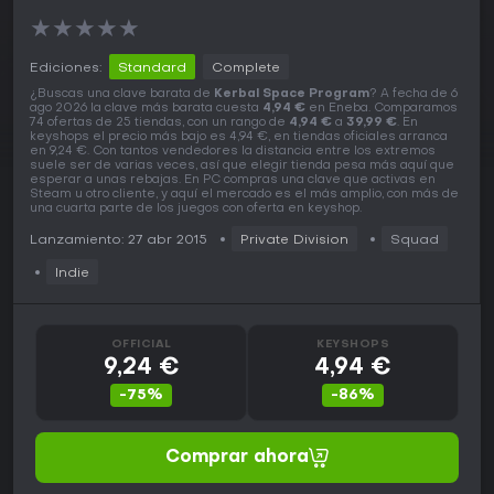
★
★
★
★
★
Ediciones:
Standard
Complete
¿Buscas una clave barata de
Kerbal Space Program
? A fecha de 6
ago 2026 la clave más barata cuesta
4,94 €
en Eneba. Comparamos
74 ofertas de 25 tiendas, con un rango de
4,94 €
a
39,99 €
. En
keyshops el precio más bajo es 4,94 €, en tiendas oficiales arranca
en 9,24 €. Con tantos vendedores la distancia entre los extremos
suele ser de varias veces, así que elegir tienda pesa más aquí que
esperar a unas rebajas. En PC compras una clave que activas en
Steam u otro cliente, y aquí el mercado es el más amplio, con más de
una cuarta parte de los juegos con oferta en keyshop.
Lanzamiento: 27 abr 2015
Private Division
Squad
Indie
OFFICIAL
KEYSHOPS
9,24 €
4,94 €
-75%
-86%
Comprar ahora