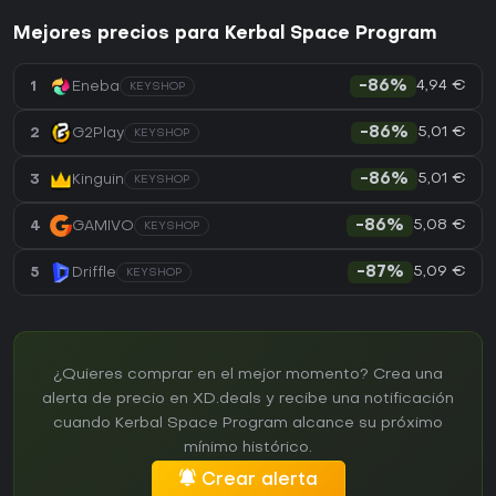
Mejores precios para Kerbal Space Program
4,94 €
1
Eneba
-86%
KEYSHOP
5,01 €
2
G2Play
-86%
KEYSHOP
5,01 €
3
Kinguin
-86%
KEYSHOP
5,08 €
4
GAMIVO
-86%
KEYSHOP
5,09 €
5
Driffle
-87%
KEYSHOP
¿Quieres comprar en el mejor momento? Crea una
alerta de precio en XD.deals y recibe una notificación
cuando Kerbal Space Program alcance su próximo
mínimo histórico.
Crear alerta