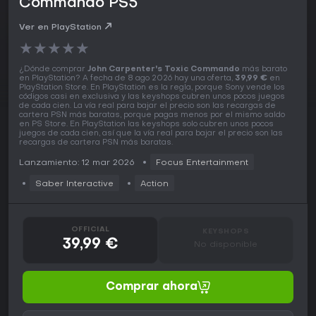
Commando PS5
Ver en PlayStation
★
★
★
★
★
¿Dónde comprar
John Carpenter's Toxic Commando
más barato
en PlayStation? A fecha de 8 ago 2026 hay una oferta,
39,99 €
en
PlayStation Store. En PlayStation es la regla, porque Sony vende los
códigos casi en exclusiva y las keyshops cubren unos pocos juegos
de cada cien. La vía real para bajar el precio son las recargas de
cartera PSN más baratas, porque pagas menos por el mismo saldo
en PS Store. En PlayStation las keyshops solo cubren unos pocos
juegos de cada cien, así que la vía real para bajar el precio son las
recargas de cartera PSN más baratas.
Lanzamiento: 12 mar 2026
Focus Entertainment
Saber Interactive
Action
OFFICIAL
KEYSHOPS
39,99 €
No disponible
Comprar ahora