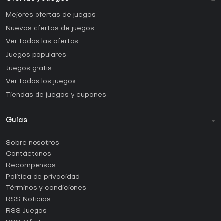
Mejores ofertas de juegos
Nuevas ofertas de juegos
Ver todas las ofertas
Juegos populares
Juegos gratis
Ver todos los juegos
Tiendas de juegos y cupones
Guías
FAQ
Sobre nosotros
Guías y tutoriales
Contáctanos
¿Cómo activar una CD Key de Steam?
Recompensas
¿Cómo activar una CD Key de Epic Games?
Política de privacidad
Términos y condiciones
¿Cómo activar una CD Key de GOG?
RSS Noticias
¿Cómo activar una CD Key de Ubisoft Connect?
RSS Juegos
¿Cómo activar una CD Key de EA App?