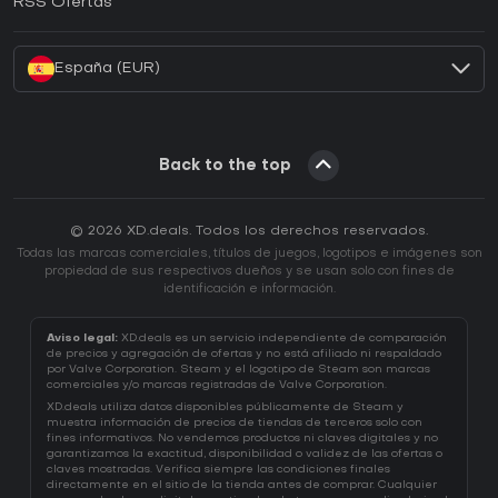
RSS Ofertas
¿Cómo activar una CD Key de Battle.net?
España (EUR)
Back to the top
© 2026 XD.deals. Todos los derechos reservados.
Todas las marcas comerciales, títulos de juegos, logotipos e imágenes son
propiedad de sus respectivos dueños y se usan solo con fines de
identificación e información.
Aviso legal:
XD.deals es un servicio independiente de comparación
de precios y agregación de ofertas y no está afiliado ni respaldado
por Valve Corporation. Steam y el logotipo de Steam son marcas
comerciales y/o marcas registradas de Valve Corporation.
XD.deals utiliza datos disponibles públicamente de Steam y
muestra información de precios de tiendas de terceros solo con
fines informativos. No vendemos productos ni claves digitales y no
garantizamos la exactitud, disponibilidad o validez de las ofertas o
claves mostradas. Verifica siempre las condiciones finales
directamente en el sitio de la tienda antes de comprar. Cualquier