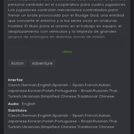
persona centrado en el cooperativo para cuatro jugadores.
Los jugadores controlan mercenarios contratados para
frenar un brote provocado por el Sludge God, una entidad
que convierte el entorno y a los seres vivos en criaturas
hostiles. El título pone el acento en el trabajo en equipo, el
desplazamiento con vehículos y la limpieza de grandes
grupos de enemigos en distintas zonas de misión.
Jugabilidad
+Más
La mecánica principal consiste en elegir una clase que
define el estilo de combate y adentrarse en áreas
Action
Adventure
infestadas de monstruos. Armas de fuego, explosivos,
opciones cuerpo a cuerpo como katanas y habilidades
específicas de cada clase son las herramientas principales
Interfaz:
para sobrevivir. Los vehículos tienen un papel destacado en
Czech
German
English
Spanish - Spain
French
Italian
el movimiento y el posicionamiento, con un manejo off-road
Japanese
Korean
Polish
Portuguese - Brazil
Russian
Thai
que permite recorrer terrenos apocalípticos mientras se
Turkish
Ukrainian
Simplified Chinese
Traditional Chinese
enfrentan amenazas.
Audio:
English
Las mejoras de habilidades y la prueba de nuevas
Subtítulos:
capacidades se consiguen repitiendo incursiones contra
Czech
German
English
Spanish - Spain
French
Italian
oleadas más difíciles. La experiencia combina disparos
Japanese
Korean
Polish
Portuguese - Brazil
Russian
Thai
directos con momentos de coordinación, como revivir
Turkish
Ukrainian
Simplified Chinese
Traditional Chinese
compañeros o gestionar recursos compartidos. Los