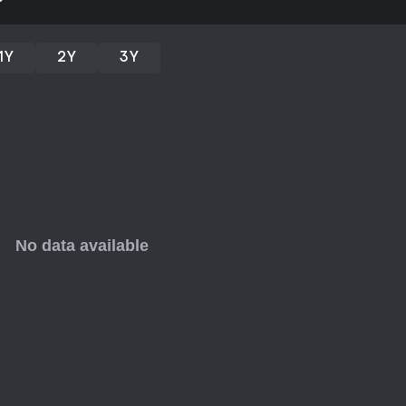
1Y
2Y
3Y