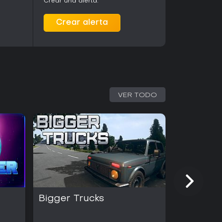
Crear una alerta.
Crear alerta
VER TODO
Bigger Trucks
Bigger B