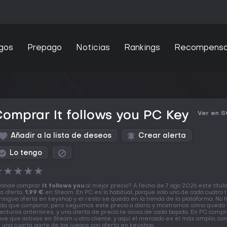
gos
Prepago
Noticias
Rankings
Recompens
omprar It follows you PC Key
Ver en 
Añadir a la lista de deseos
Crear alerta
Lo tengo
★
★
★
★
★
ónde comprar
It follows you
al mejor precio? A fecha de 7 ago 2026 este título
a oferta,
1,99 €
en Steam. En PC es lo habitual, porque solo uno de cada cuatro t
nsigue oferta en keyshop y el resto se queda en la tienda de la plataforma. No 
da que comparar, pero seguimos este precio a diario y mostramos cómo queda 
lecturas anteriores, y una alerta de precio te avisa de cada bajada. En PC comp
ave que activas en Steam u otro cliente, y aquí el mercado es el más amplio, co
 una cuarta parte de los juegos con oferta en keyshop.