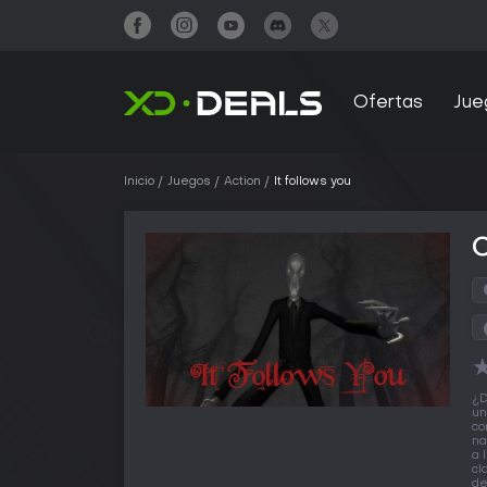
Ofertas
Jue
Inicio
Juegos
Action
It follows you
C
¿D
un
co
na
a 
cl
de