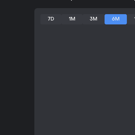
7D
1M
3M
6M