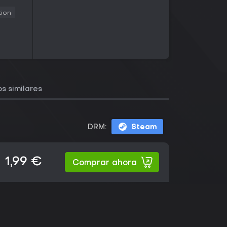
tion
s similares
DRM:
Steam
1,99 €
Comprar ahora