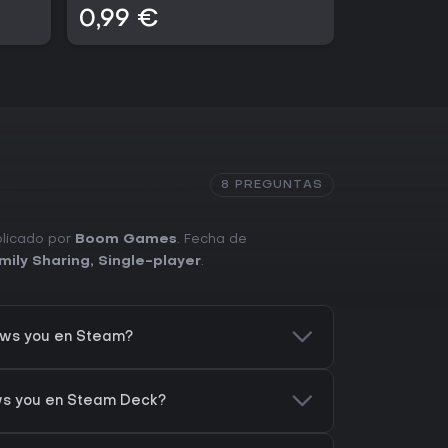
0,99 €
0,99 €
8 PREGUNTAS
blicado por
Boom Games
. Fecha de
mily Sharing
,
Single-player
.
ows you en Steam?
ows you en Steam Deck?