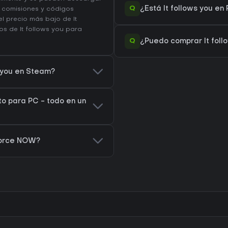
Q
¿Está It follows you e
en comisiones y códigos
l precio más bajo de It
ios de It follows you
para
Q
¿Puedo comprar It foll
s you en Steam?
to para PC - todo en un
eForce NOW?