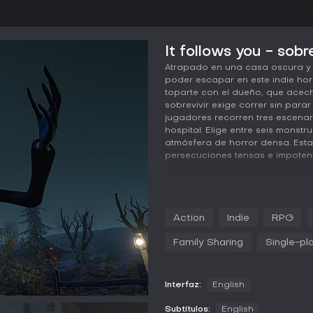
It follows you - sobr
Atrapado en una casa oscura y t
poder escapar en este indie horro
toparte con el dueño, que acech
sobrevivir exige correr sin para
jugadores recorren tres escenario
hospital. Elige entre seis monst
atmósfera de horror densa. Esta
persecuciones tensas e impotent
It Follows You - This is a traditi
and frightening house that must 
seems an easy task, but only unti
Action
Indie
RPG
weapons, here you are absolutely
and hide. Never relax, because it
Family Sharing
Single-pl
Peculiarities
Interfaz:
English
Three locations: Lonely Ho
One of six monsters to cho
Subtítulos:
English
Thick atmosphere of horror