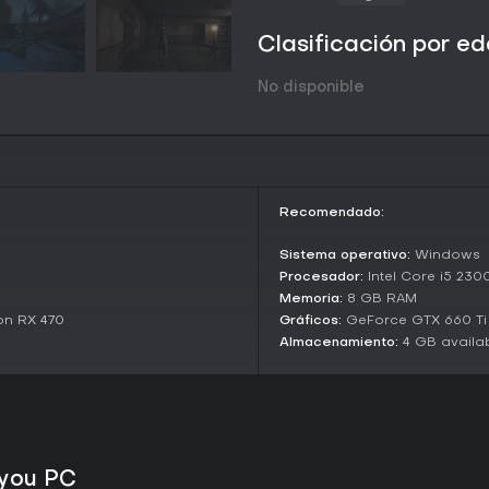
Clasificación por e
No disponible
Recomendado:
Sistema operativo:
Windows
Procesador:
Intel Core i5 230
Memoria:
8 GB RAM
on RX 470
Gráficos:
GeForce GTX 660 Ti
Almacenamiento:
4 GB availa
s you PC