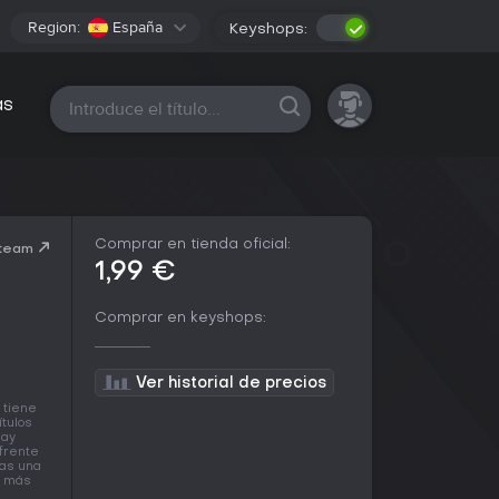
Region:
España
Keyshops:
Todas las plataformas
as
Comprar en tienda oficial:
Steam
1,99 €
Comprar en keyshops:
Ver historial de precios
 tiene
ítulos
hay
frente
ras una
n más