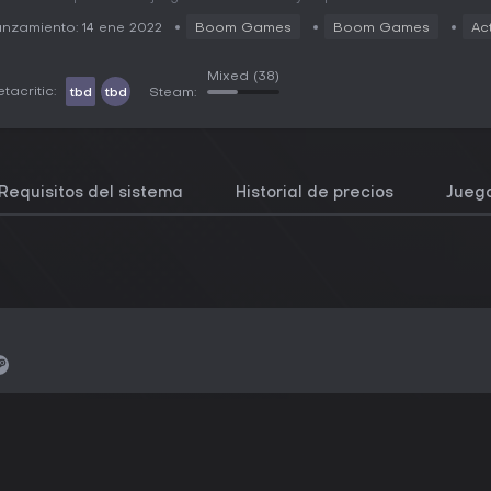
nzamiento: 14 ene 2022
Boom Games
Boom Games
Ac
Mixed
(38)
tacritic:
tbd
tbd
Steam:
Requisitos del sistema
Historial de precios
Juego