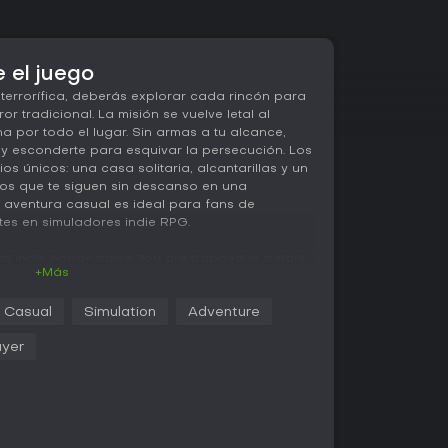
e el juego
errorífica, deberás explorar cada rincón para
r tradicional. La misión se vuelve letal al
a por todo el lugar. Sin armas a tu alcance,
r y esconderte para esquivar la persecución. Los
s únicos: una casa solitaria, alcantarillas y un
ruos que te siguen sin descanso en una
 aventura casual es ideal para fans de
es en simuladores indie RPG.
onal indie horror game. You are trapped in a dark
+Más
be explored to find your way out. Perhaps it
l you meet the owner of this place... You have no
Casual
Simulation
Adventure
 helpless. To be saved, you just need to run
 follows you.
ayer
use, Sewers and Hospital
ose from