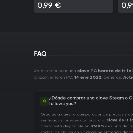
0,99 €
0,
FAQ
Antes de buscar una
clave PC barata de It fo
lanzamiento en PC:
14 ene 2022
. Géneros:
Acti
¿Dónde comprar una clave Steam o CD
Q
follows you?
Gracias a nuestro comparador de precios y c
verificados, puedes comprar una
clave de It f
oferta está disponible en
Steam
y es una de la
Todas las claves en XD.deals se entregan digi