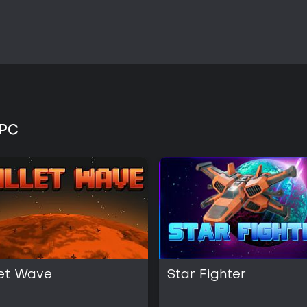
 PC
let Wave
Star Fighter