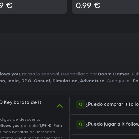
99 €
0,99 €
llows you
, revisa lo esencial. Desarrollado por
Boom Games
. Pu
on
,
Indie
,
RPG
,
Casual
,
Simulation
,
Adventure
. Categorías:
Fa
 Key barata de It
Q
¿Puedo comprar It foll
ódigos de descuento
Q
¿Puedo jugar a It foll
ollows you
por solo
1,99 €
. Esta
s más baratas del mercado.
talmente y se pueden descargar