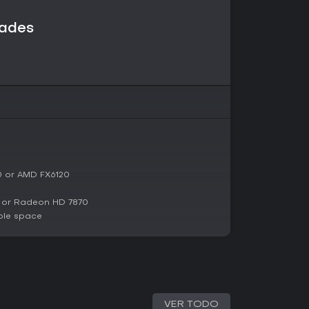
dades
0 or AMD FX6120
 or Radeon HD 7870
ble space
VER TODO