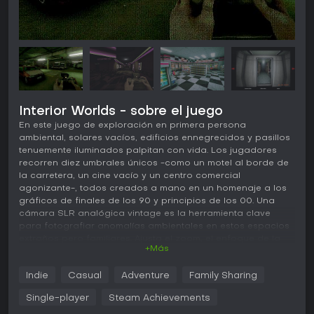
Interior Worlds - sobre el juego
En este juego de exploración en primera persona
ambiental, solares vacíos, edificios ennegrecidos y pasillos
tenuemente iluminados palpitan con vida. Los jugadores
recorren diez umbrales únicos -como un motel al borde de
la carretera, un cine vacío y un centro comercial
agonizante-, todos creados a mano en un homenaje a los
gráficos de finales de los 90 y principios de los 00. Una
cámara SLR analógica vintage es la herramienta clave
para fotografiar anomalías ambientales en estos espacios
extraños pero familiares. Ajusta el zoom, el enfoque de la
+Más
lente y la inclinación para ángulos holandeses,
componiendo tomas perturbadoras entre máquinas
Indie
Casual
Adventure
Family Sharing
expendedoras, teléfonos, fregaderos y televisores que los
jugadores activan o encienden y apagan las luces. Un
Single-player
Steam Achievements
paisaje sonoro inquietante de drones retumbantes y pads