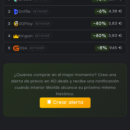
4,38 €
2
Driffle
-6%
KEYSHOP
5,83 €
3
G2Play
-40%
KEYSHOP
5,83 €
4
Kinguin
-40%
KEYSHOP
9,45 €
5
G2A
-8%
KEYSHOP
¿Quieres comprar en el mejor momento? Crea una
alerta de precio en XD.deals y recibe una notificación
cuando Interior Worlds alcance su próximo mínimo
histórico.
Crear alerta