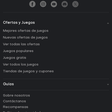
Ofertas y Juegos
Mejores ofertas de juegos
Nuevas ofertas de juegos
Ver todas las ofertas
Juegos populares
Juegos gratis
Ver todos los juegos
Tiendas de juegos y cupones
Guías
FAQ
Sobre nosotros
Guías y tutoriales
Contáctanos
¿Cómo activar una CD Key de Steam?
Recompensas