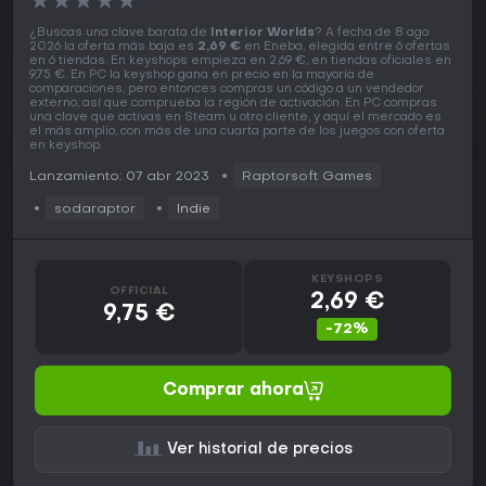
★
★
★
★
★
¿Buscas una clave barata de
Interior Worlds
? A fecha de 8 ago
2026 la oferta más baja es
2,69 €
en Eneba, elegida entre 6 ofertas
en 6 tiendas. En keyshops empieza en 2,69 €, en tiendas oficiales en
9,75 €. En PC la keyshop gana en precio en la mayoría de
comparaciones, pero entonces compras un código a un vendedor
externo, así que comprueba la región de activación. En PC compras
una clave que activas en Steam u otro cliente, y aquí el mercado es
el más amplio, con más de una cuarta parte de los juegos con oferta
en keyshop.
Lanzamiento: 07 abr 2023
Raptorsoft Games
sodaraptor
Indie
KEYSHOPS
OFFICIAL
2,69 €
9,75 €
-72%
Comprar ahora
Ver historial de precios