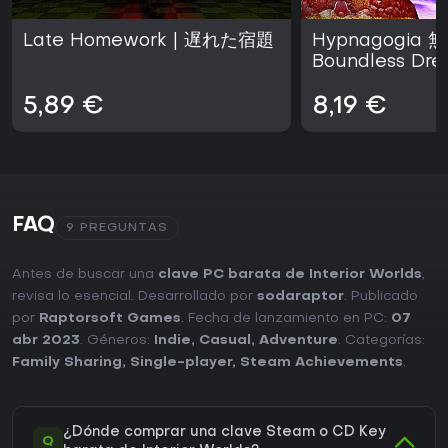
Late Homework | 遅れた宿題
Hypnagogia
Boundless Dr
5,89 €
8,19 €
FAQ
9 PREGUNTAS
Antes de buscar una
clave PC barata de Interior Worlds
,
revisa lo esencial. Desarrollado por
sodaraptor
. Publicado
por
Raptorsoft Games
. Fecha de lanzamiento en PC:
07
abr 2023
. Géneros:
Indie
,
Casual
,
Adventure
. Categorías:
Family Sharing
,
Single-player
,
Steam Achievements
.
¿Dónde comprar una clave Steam o CD Key
Q