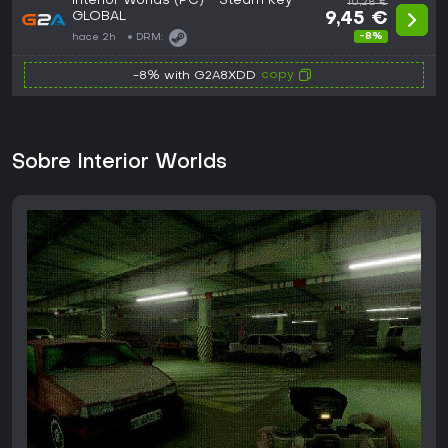
Interior Worlds (PC) - Steam Key -
10,28 €
GLOBAL
9,45 €
-8%
hace 2h
DRM:
copy
-8% with G2A8XDD
Sobre Interior Worlds