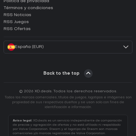
¿Cómo activar una CD Key de Epic Games?
Política de privacidad
Términos y condiciones
¿Cómo activar una CD Key de GOG?
RSS Noticias
¿Cómo activar una CD Key de Ubisoft Connect?
RSS Juegos
¿Cómo activar una CD Key de EA App?
RSS Ofertas
¿Cómo activar una CD Key de Battle.net?
España (EUR)
Back to the top
© 2026 XD.deals. Todos los derechos reservados.
Todas las marcas comerciales, títulos de juegos, logotipos e imágenes son
propiedad de sus respectivos dueños y se usan solo con fines de
identificación e información.
Aviso legal:
XD.deals es un servicio independiente de comparación
de precios y agregación de ofertas y no está afiliado ni respaldado
por Valve Corporation. Steam y el logotipo de Steam son marcas
comerciales y/o marcas registradas de Valve Corporation.