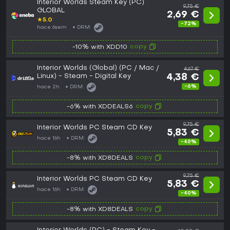
Interior Worlds Steam Key (PC)
9,75 €
GLOBAL
2,69 €
★
5.0
-72%
hace 6sem
DRM:
copy
-10% with XDD10
Interior Worlds (Global) (PC / Mac /
4,67 €
Linux) - Steam - Digital Key
4,38 €
-6%
hace 2h
DRM:
copy
-6% with XDDEALS6
9,75 €
Interior Worlds PC Steam CD Key
5,83 €
hace 16h
DRM:
-40%
copy
-8% with XD8DEALS
9,75 €
Interior Worlds PC Steam CD Key
5,83 €
hace 16h
DRM:
-40%
copy
-8% with XD8DEALS