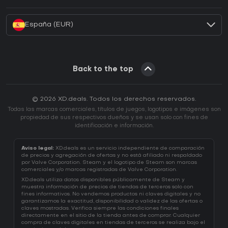
¿Cómo activar una CD Key de Battle.net?
España (EUR)
Back to the top
© 2026 XD.deals. Todos los derechos reservados.
Todas las marcas comerciales, títulos de juegos, logotipos e imágenes son
propiedad de sus respectivos dueños y se usan solo con fines de
identificación e información.
Aviso legal:
XD.deals es un servicio independiente de comparación
de precios y agregación de ofertas y no está afiliado ni respaldado
por Valve Corporation. Steam y el logotipo de Steam son marcas
comerciales y/o marcas registradas de Valve Corporation.
XD.deals utiliza datos disponibles públicamente de Steam y
muestra información de precios de tiendas de terceros solo con
fines informativos. No vendemos productos ni claves digitales y no
garantizamos la exactitud, disponibilidad o validez de las ofertas o
claves mostradas. Verifica siempre las condiciones finales
directamente en el sitio de la tienda antes de comprar. Cualquier
compra de claves digitales en tiendas de terceros se realiza bajo el