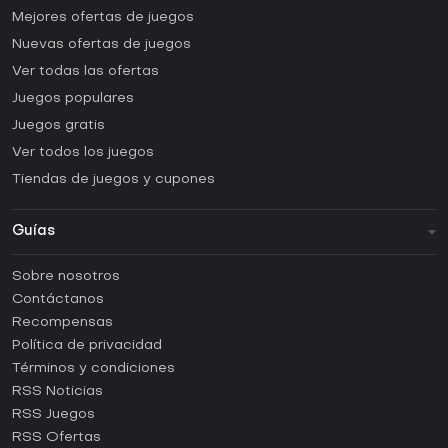
Mejores ofertas de juegos
Nuevas ofertas de juegos
Ver todas las ofertas
Juegos populares
Juegos gratis
Ver todos los juegos
Tiendas de juegos y cupones
Guías
FAQ
Sobre nosotros
Guías y tutoriales
Contáctanos
¿Cómo activar una CD Key de Steam?
Recompensas
¿Cómo activar una CD Key de Epic Games?
Política de privacidad
Términos y condiciones
¿Cómo activar una CD Key de GOG?
RSS Noticias
¿Cómo activar una CD Key de Ubisoft Connect?
RSS Juegos
¿Cómo activar una CD Key de EA App?
RSS Ofertas