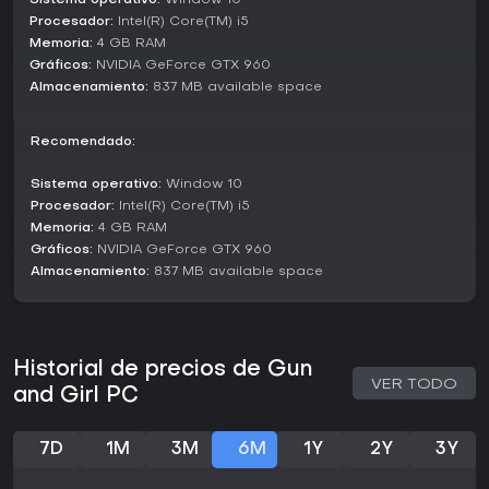
Sistema operativo:
Window 10
Procesador:
Intel(R) Core(TM) i5
Memoria:
4 GB RAM
Gráficos:
NVIDIA GeForce GTX 960
Almacenamiento:
837 MB available space
Recomendado:
Sistema operativo:
Window 10
Procesador:
Intel(R) Core(TM) i5
Memoria:
4 GB RAM
Gráficos:
NVIDIA GeForce GTX 960
Almacenamiento:
837 MB available space
Historial de precios de Gun
VER TODO
and Girl PC
7D
1M
3M
6M
1Y
2Y
3Y