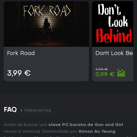
Fork Road
Don't Look Beh
4,95 €
3,99 €
0,99 €
FAQ
8 PREGUNTAS
Antes de buscar una
clave PC barata de Gun and Girl
,
revisa lo esencial. Desarrollado por
Simon Au Yeung
.