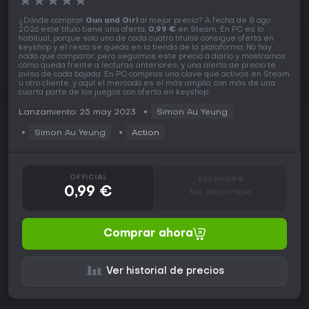
★
★
★
★
★
¿Dónde comprar
Gun and Girl
al mejor precio? A fecha de 8 ago
2026 este título tiene una oferta,
0,99 €
en Steam. En PC es lo
habitual, porque solo uno de cada cuatro títulos consigue oferta en
keyshop y el resto se queda en la tienda de la plataforma. No hay
nada que comparar, pero seguimos este precio a diario y mostramos
cómo queda frente a lecturas anteriores, y una alerta de precio te
avisa de cada bajada. En PC compras una clave que activas en Steam
u otro cliente, y aquí el mercado es el más amplio, con más de una
cuarta parte de los juegos con oferta en keyshop.
Lanzamiento: 25 may 2023
Simon Au Yeung
Simon Au Yeung
Action
OFFICIAL
KEYSHOPS
0,99 €
No disponible
Comprar ahora
Ver historial de precios